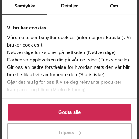
Samtykke
Detaljer
Om
Vi bruker cookies
Våre nettsider benytter cookies (informasjonskapsler). Vi
bruker cookies til:
Nødvendige funksjoner på nettsiden (Nødvendige)
Forbedrer opplevelsen din på vår nettside (Funksjonelle)
Gir oss en bedre forståelse for hvordan nettsiden vår blir
brukt, slik at vi kan forbedre den (Statistiske)
Gjør det mulig for oss å vise deg relevante produkter,
299,-
399,-
kampanjer og tilbud (Markedsføring)
Minnesota
Døde sjeler synger ikke
Klikk på «Godta alle» for å gi oss ditt samtykke til å
Jo Nesbø
Jussi Adler-Olsen
bruke cookies for alle disse formålene. Du kan også
Godta alle
LYDBOK
LYDBOK
tilpasse ditt samtykke til spesifikke formål ved å klikke
på «Tilpass». Du kan når som helst trekke tilbake eller
Tilpass
endre ditt samtykke.