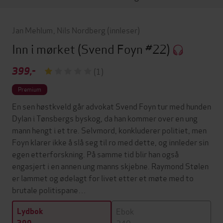
Jan Mehlum
,
Nils Nordberg
(innleser)
Inn i mørket
(Svend Foyn #22)
399,-
(1)
Premium
En sen høstkveld går advokat Svend Foyn tur med hunden
Dylan i Tønsbergs byskog, da han kommer over en ung
mann hengt i et tre. Selvmord, konkluderer politiet, men
Foyn klarer ikke å slå seg til ro med dette, og innleder sin
egen etterforskning. På samme tid blir han også
engasjert i en annen ung manns skjebne. Raymond Stølen
er lammet og ødelagt for livet etter et møte med to
brutale politispane…
Ebok
Lydbok
249,-