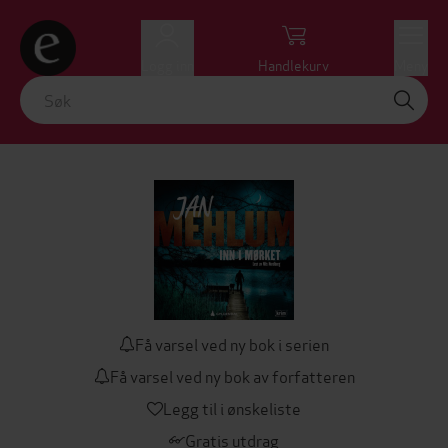
Logg inn
Handlekurv
Meny
Få varsel ved ny bok i serien
Få varsel ved ny bok av forfatteren
Legg til i ønskeliste
Gratis utdrag