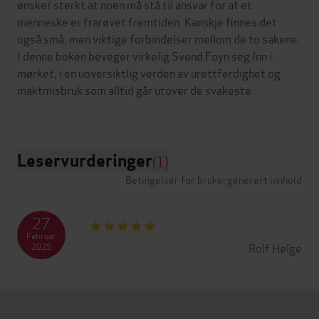
ønsker sterkt at noen må stå til ansvar for at et
menneske er frarøvet fremtiden. Kanskje finnes det
også små, men viktige forbindelser mellom de to sakene.
I denne boken beveger virkelig Svend Foyn seg
Inn i
mørket
, i en uoversiktlig verden av urettferdighet og
maktmisbruk som alltid går utover de svakeste.
Leservurderinger
(1)
Betingelser for brukergenerert innhold
27
Februar
Rolf Helge
2025