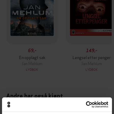
69,-
149,-
En opplagt sak
Lengsel etter penger
Jan Mehlum
Jan Mehlum
LYDBOK
LYDBOK
Andre har også kjøpt
Vinner av Rivertonprisen
Første gang på tilbud