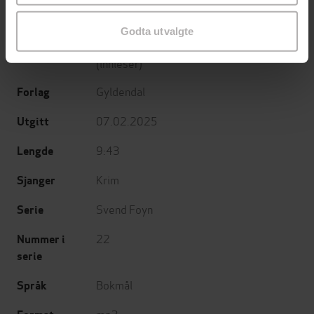
kriminalroman
Undertittel
Godta utvalgte
Jan Mehlum
(forfatter),
Nils Nordberg
Forfattere
(innleser)
Gyldendal
Forlag
07.02.2025
Utgitt
9:43
Lengde
Krim
Sjanger
Svend Foyn
Serie
22
Nummer i
serie
Bokmål
Språk
mp3