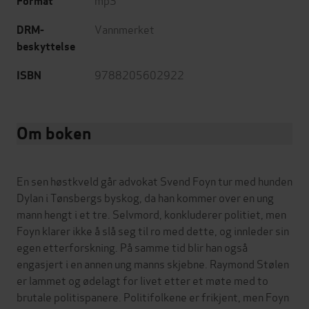
Format
Vannmerket
DRM-
beskyttelse
9788205602922
ISBN
Om boken
En sen høstkveld går advokat Svend Foyn tur med hunden
Dylan i Tønsbergs byskog, da han kommer over en ung
mann hengt i et tre. Selvmord, konkluderer politiet, men
Foyn klarer ikke å slå seg til ro med dette, og innleder sin
egen etterforskning. På samme tid blir han også
engasjert i en annen ung manns skjebne. Raymond Stølen
er lammet og ødelagt for livet etter et møte med to
brutale politispanere. Politifolkene er frikjent, men Foyn