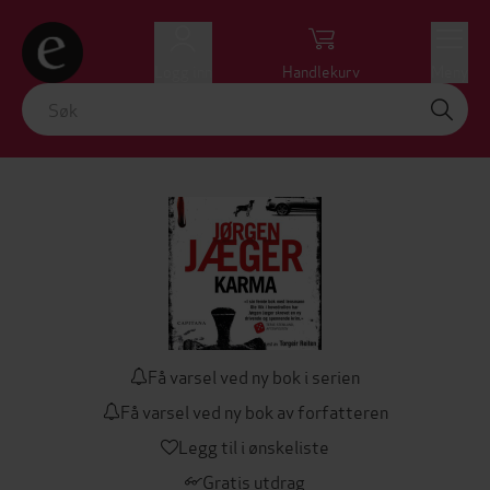
Logg inn
Handlekurv
Meny
Få varsel ved ny bok i serien
Få varsel ved ny bok av forfatteren
Legg til i ønskeliste
Gratis utdrag