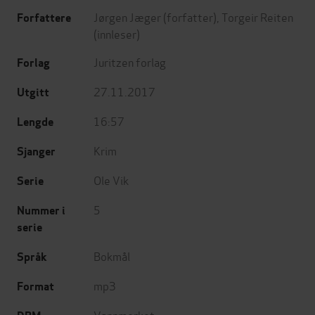
Jørgen Jæger
(forfatter),
Torgeir Reiten
Forfattere
(innleser)
Juritzen forlag
Forlag
27.11.2017
Utgitt
16:57
Lengde
Krim
Sjanger
Ole Vik
Serie
5
Nummer i
serie
Bokmål
Språk
mp3
Format
Vannmerket