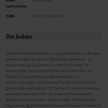
DRM-
beskyttelse
9788233800734
ISBN
Om boken
En mann forsøker å ta livet av seg på Korsneset i Bergen,
men en turgåer griper inn. Da politiet ankommer, er
mannen død og turgåeren sporløst forsvunnet. It-
medarbeider Sebastian Maddox blir funnet død i en
bakgård. Det avdekkes uregelmessigheter i
etterforskningen, og lensmann Ole Vik blir bedt om å
gjennomgå saken på nytt. Etter hvert trer konturene av
en kynisk bakmann frem - en mann som hensynsløst
dreper enhver som står i veien for ham. Mannen kaller
seg Karma, og Ole Vik har bare noen få timer til å finne ut