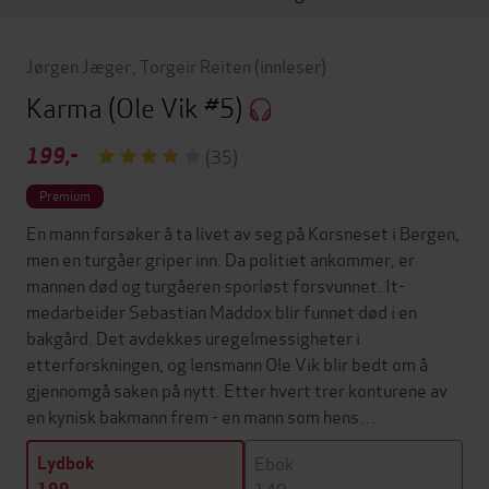
Jørgen Jæger
,
Torgeir Reiten
(innleser)
Karma
(Ole Vik #5)
199,-
(35)
Premium
En mann forsøker å ta livet av seg på Korsneset i Bergen,
men en turgåer griper inn. Da politiet ankommer, er
mannen død og turgåeren sporløst forsvunnet. It-
medarbeider Sebastian Maddox blir funnet død i en
bakgård. Det avdekkes uregelmessigheter i
etterforskningen, og lensmann Ole Vik blir bedt om å
gjennomgå saken på nytt. Etter hvert trer konturene av
en kynisk bakmann frem - en mann som hens…
Ebok
Lydbok
149,-