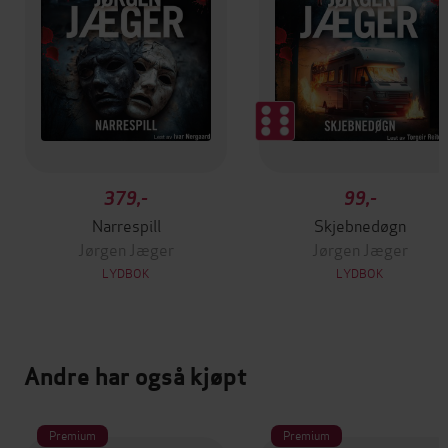
379,-
99,-
Narrespill
Skjebnedøgn
Jørgen Jæger
Jørgen Jæger
LYDBOK
LYDBOK
Andre har også kjøpt
Premium
Premium