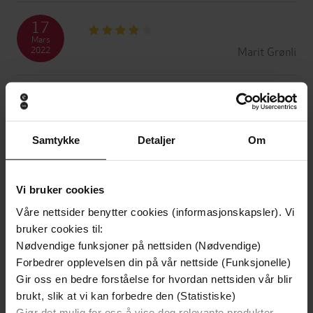
17
Mars
Marit Grønli
2022
12
Mars
Monica
2022
Samtykke
Detaljer
Om
09
Mars
Vi bruker cookies
Knut Jørgen
2022
Våre nettsider benytter cookies (informasjonskapsler). Vi
bruker cookies til:
07
Nødvendige funksjoner på nettsiden (Nødvendige)
Mars
Forbedrer opplevelsen din på vår nettside (Funksjonelle)
Katja
2022
Gir oss en bedre forståelse for hvordan nettsiden vår blir
brukt, slik at vi kan forbedre den (Statistiske)
Gjør det mulig for oss å vise deg relevante produkter,