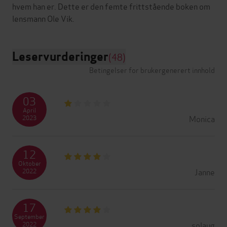
hvem han er. Dette er den femte frittstående boken om
Leservurderinger
(48)
Betingelser for brukergenerert innhold
03
April
Monica
2023
12
Oktober
Janne
2022
17
September
solaug
2022