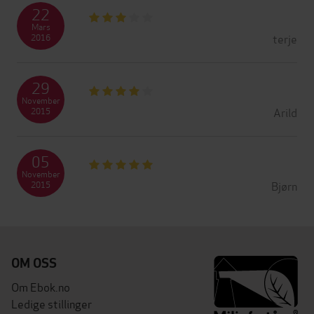
22
Mars
terje
2016
29
November
Arild
2015
05
November
Bjørn
2015
OM OSS
Om Ebok.no
Ledige stillinger