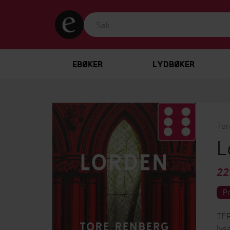
EBØKER
LYDBØKER
Tor
L
22
P
TER
lys