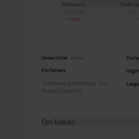
Minnesota
Døde sje
Jo Nesbø
Jussi
LYDBOK
roman
Undertittel
Forla
Forfattere
Utgit
Tore Renberg
(forfatter),
Tore
Leng
Renberg
(innleser)
Om boken