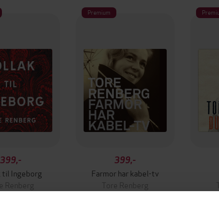
Premium
Premi
399,-
399,-
 til Ingeborg
Farmor har kabel-tv
e Renberg
Tore Renberg
LYDBOK
LYDBOK