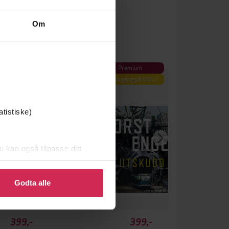
Om
Premium
Første gang på tilbud
atistiske)
u kan også tilpasse ditt
 eller endre ditt samtykke.
Godta alle
399,-
399,-