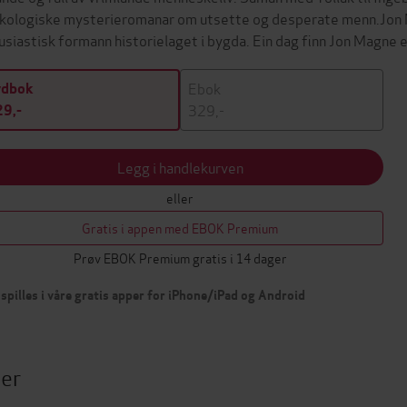
kologiske mysterieromanar om utsette og desperate menn.Jon 
usiastisk formann historielaget i bygda. Ein dag finn Jon Magne 
Ebok
ydbok
329,-
9,-
Legg i handlekurven
eller
Gratis i appen med EBOK Premium
Prøv EBOK Premium gratis i 14 dager
spilles i våre gratis apper for iPhone/iPad og Android
ter