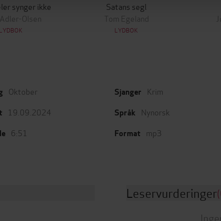
ler synger ikke
Satans segl
 Adler-Olsen
Tom Egeland
J
LYDBOK
LYDBOK
Oktober
Krim
g
Sjanger
19.09.2024
Nynorsk
t
Språk
6:51
mp3
de
Format
Leservurderinger
(
Inge