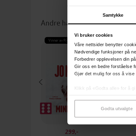
Samtykke
Andre har også kjøpt
Vi bruker cookies
Vinner av Rivertonprisen
Første gan
Våre nettsider benytter cooki
Nødvendige funksjoner på ne
Forbedrer opplevelsen din på
Gir oss en bedre forståelse fo
Gjør det mulig for oss å vise
Klikk på «Godta alle» for å gi
samtykke til spesifikke formå
Godta utvalgte
299,-