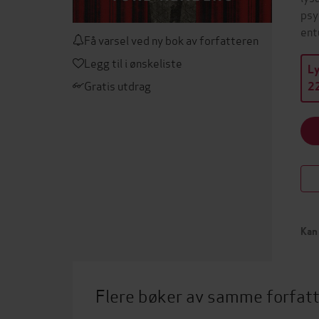
psy
ent
Få varsel ved ny bok av forfatteren
Legg til i ønskeliste
L
Gratis utdrag
22
Kan 
Flere bøker av samme forfat