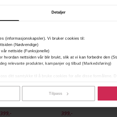
Detaljer
g på tilbud
es (informasjonskapsler). Vi bruker cookies til:
ttsiden (Nødvendige)
 vår nettside (Funksjonelle)
r hvordan nettsiden vår blir brukt, slik at vi kan forbedre den (St
 deg relevante produkter, kampanjer og tilbud (Markedsføring)
 oss ditt samtykke til å bruke cookies for alle disse formålene. D
l ved å klikke på «Tilpass». Du kan når som helst trekke tilbake
Tilpass
399,-
399,-