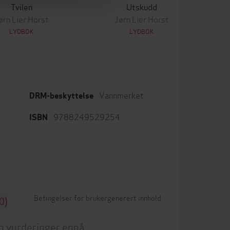
Tvilen
Utskudd
ørn Lier Horst
Jørn Lier Horst
LYDBOK
LYDBOK
Vannmerket
DRM-beskyttelse
9788249529254
ISBN
Betingelser for brukergenerert innhold
0)
n vurderinger ennå