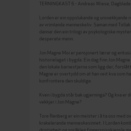
TERNINGKAST 6 - Andreas Wiese, Dagblade
Lorden er ein oppslukande og urovekkjande r
av vrimlande menneskeliv. Saman med Tollak t
dannar den ein trilogi av psykologiske myst
desperate menn.
Jon Magne Moi er pensjonert lærar og entus
historielaget i bygda. Ein dag finn Jon Magne 
den lokale barnestjerna som ligg der, forslåt
Magne er overtydd om at han veit kva som har
konfrontere den skuldige.
Kven i bygda står bak ugjerninga? Og kva er
vekkjer i Jon Magne?
Tore Renberg er ein meister i å ta oss med ov
krakelerande menneskesinnet. I Lorden komb
dristigheit og språkleg fingerspisskjensle m