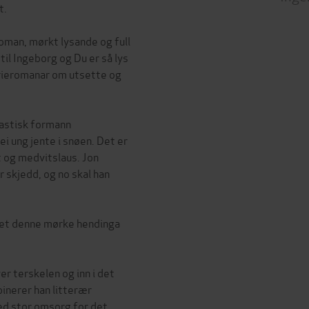
t.
oman, mørkt lysande og full
il Ingeborg og Du er så lys
erieromanar om utsette og
iastisk formann
ei ung jente i snøen. Det er
t og medvitslaus. Jon
 skjedd, og no skal han
 det denne mørke hendinga
er terskelen og inn i det
inerer han litterær
ed stor omsorg for det