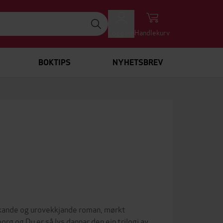
Logg inn
Handlekurv
BOKTIPS
NYHETSBREV
kande og urovekkjande roman, mørkt
rg og Du er så lys dannar den ein trilogi av