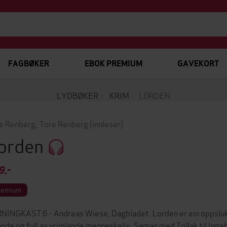
FAGBØKER
EBOK PREMIUM
GAVEKORT
LYDBØKER
KRIM
LORDEN
e Renberg
,
Tore Renberg
(innleser)
orden
9,-
remium
NINGKAST 6 - Andreas Wiese, Dagbladet. Lorden er ein oppslu
ande og full av vrimlande menneskeliv. Saman med Tollak til Ingebo