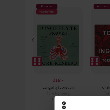
Premium
Premium
Vi anbefaler
218,-
Lungeflyteprøven
Tollak
Tore Renberg
Tor
LYDBOK