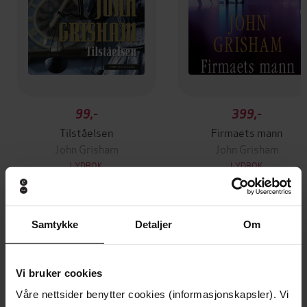
99,-
399,-
Tilståelsen
Firmaets mann
John Grisham
John Grisham
LYDBOK
LYDBOK
Samtykke
Detaljer
Om
Andre har også kjøpt
Vi bruker cookies
Premium
Våre nettsider benytter cookies (informasjonskapsler). Vi