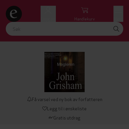
Logg inn
Handlekurv
Meny
Få varsel ved ny bok av forfatteren
Legg til i ønskeliste
Gratis utdrag