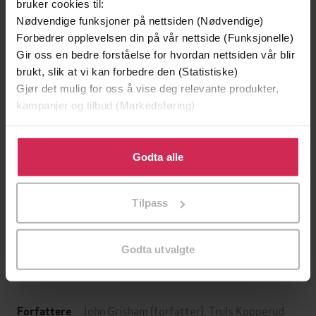
bruker cookies til:
Nødvendige funksjoner på nettsiden (Nødvendige)
Forbedrer opplevelsen din på vår nettside (Funksjonelle)
Gir oss en bedre forståelse for hvordan nettsiden vår blir
brukt, slik at vi kan forbedre den (Statistiske)
Gjør det mulig for oss å vise deg relevante produkter,
kampanjer og tilbud (Markedsføring)
Klikk på «Godta alle» for å gi oss ditt samtykke til å
bruke cookies for alle disse formålene. Du kan også
Godta alle
tilpasse ditt samtykke til spesifikke formål ved å klikke
399,-
399,-
på «Tilpass». Du kan når som helst trekke tilbake eller
De ingen savner
Operasjon Helena
Tilpass
endre ditt samtykke.
Eystein Hanssen
Sigbjørn Mostue
LYDBOK
LYDBOK
Godta utvalgte
John Grisham
(forfatter),
Truls Kopperud
Forfattere