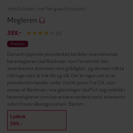
John Grisham
,
Ivar Nergaard
(innleser)
Megleren
399,-
(4)
Premium
Den avtroppende presidenten benåder overraskende
børsmegleren Joel Backman, som forvekslet den
amerikanske drømmen med grådighet, og dermed måtte
tilbringe seks år bak lås og slå. Det er ingen vet er at
presidenten handler under sterkt press fra CIA, som
mener at Backman i sine glansdager skaffet seg innblikk i
hemmeligheter som kan avsløre verdens mest avanserte
satelittovervåkningssystem. Backm…
Lydbok
399,-