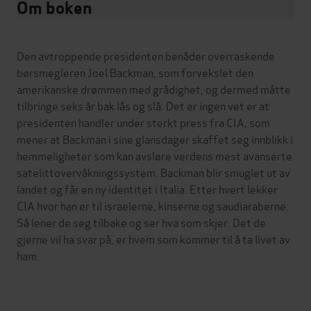
Om boken
Den avtroppende presidenten benåder overraskende
børsmegleren Joel Backman, som forvekslet den
amerikanske drømmen med grådighet, og dermed måtte
tilbringe seks år bak lås og slå. Det er ingen vet er at
presidenten handler under sterkt press fra CIA, som
mener at Backman i sine glansdager skaffet seg innblikk i
hemmeligheter som kan avsløre verdens mest avanserte
satelittovervåkningssystem. Backman blir smuglet ut av
landet og får en ny identitet i Italia. Etter hvert lekker
CIA hvor han er til israelerne, kinserne og saudiaraberne.
Så lener de seg tilbake og ser hva som skjer. Det de
gjerne vil ha svar på, er hvem som kommer til å ta livet av
ham.