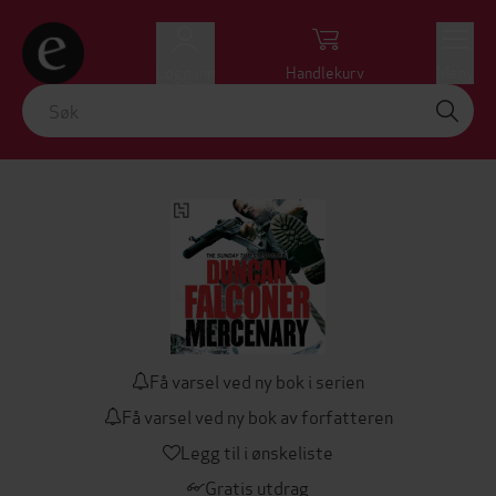
Logg inn
Handlekurv
Meny
Få varsel ved ny bok i serien
Få varsel ved ny bok av forfatteren
Legg til i ønskeliste
Gratis utdrag