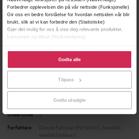
Forbedrer opplevelsen din på vår nettside (Funksjonelle)
Gir oss en bedre forståelse for hvordan nettsiden vår blir
brukt, slik at vi kan forbedre den (Statistiske)
Gjør det mulig for oss å vise deg relevante produkter,
kampanjer og tilbud (Markedsføring)
Klikk på «Godta alle» for å gi oss ditt samtykke til å
199,-
349,-
bruke cookies for alle disse formålene. Du kan også
Godta alle
Minnesota
Utskudd
tilpasse ditt samtykke til spesifikke formål ved å klikke
Jo Nesbø
Jørn Lier Horst
på «Tilpass». Du kan når som helst trekke tilbake eller
Tilpass
EBOK
EBOK
endre ditt samtykke.
Godta utvalgte
5
Undertittel
Duncan Falconer
(forfatter),
Jonathan
Forfattere
Keeble
(innleser)