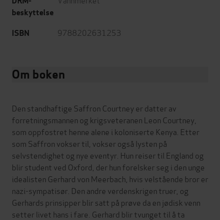
DRM-
beskyttelse
9788202631253
ISBN
Om boken
Den standhaftige Saffron Courtney er datter av
forretningsmannen og krigsveteranen Leon Courtney,
som oppfostret henne alene i koloniserte Kenya. Etter
som Saffron vokser til, vokser også lysten på
selvstendighet og nye eventyr. Hun reiser til England og
blir student ved Oxford, der hun forelsker seg i den unge
idealisten Gerhard von Meerbach, hvis velstående bror er
nazi-sympatisør. Den andre verdenskrigen truer, og
Gerhards prinsipper blir satt på prøve da en jødisk venn
setter livet hans i fare. Gerhard blir tvunget til å ta