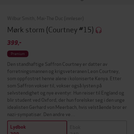
Wilbur Smith
,
Mai-The Duc
(innleser)
Mørk storm
(Courtney #15)
399,-
Premium
Den standhaftige Saffron Courtney er datter av
forretningsmannen og krigsveteranen Leon Courtney,
som oppfostret henne alene i koloniserte Kenya. Etter
som Saffron vokser til, vokser også lysten på
selvstendighet og nye eventyr. Hun reiser til England og
blir student ved Oxford, der hun forelsker seg i den unge
idealisten Gerhard von Meerbach, hvis velstående bror er
nazi-sympatisør. Den andre ve…
Ebok
Lydbok
249,-