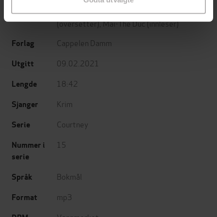
Wilbur Smith
(forfatter),
Henning Kolstad
Forfattere
(oversetter),
Mai-The Duc
(innleser)
Cappelen Damm
Forlag
09.02.2021
Utgitt
18:42
Lengde
Krim
Sjanger
Courtney
Serie
15
Nummer i
serie
Bokmål
Språk
mp3
Format
Vannmerket