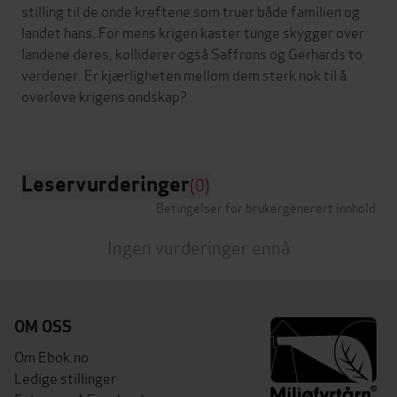
stilling til de onde kreftene som truer både familien og
landet hans. For mens krigen kaster tunge skygger over
landene deres, kolliderer også Saffrons og Gerhards to
verdener. Er kjærligheten mellom dem sterk nok til å
overleve krigens ondskap?
Leservurderinger
(0)
Betingelser for brukergenerert innhold
Ingen vurderinger ennå
OM OSS
Om Ebok.no
Ledige stillinger