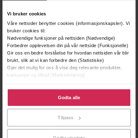
Vi bruker cookies
Våre nettsider benytter cookies (informasjonskapsler). Vi
bruker cookies til:
Nødvendige funksjoner på nettsiden (Nødvendige)
Forbedrer opplevelsen din på vår nettside (Funksjonelle)
Gir oss en bedre forståelse for hvordan nettsiden vår blir
brukt, slik at vi kan forbedre den (Statistiske)
Gjør det mulig for oss å vise deg relevante produkter,
kampanjer og tilbud (Markedsføring)
299,-
399,-
Klikk på «Godta alle» for å gi oss ditt samtykke til å
Minnesota
Døde sjeler synger ikke
bruke cookies for alle disse formålene. Du kan også
Godta alle
Jo Nesbø
Jussi Adler-Olsen
tilpasse ditt samtykke til spesifikke formål ved å klikke
på «Tilpass». Du kan når som helst trekke tilbake eller
LYDBOK
LYDBOK
Tilpass
endre ditt samtykke.
Godta utvalgte