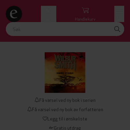
Logg inn
Handlekurv
Meny
Få varsel ved ny bok i serien
Få varsel ved ny bok av forfatteren
Legg til i ønskeliste
Gratis utdrag