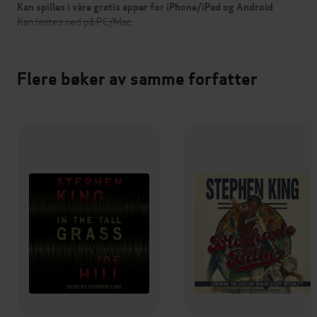
Kan spilles i våre gratis apper for iPhone/iPad og Android
Kan lastes ned på PC/Mac
Flere bøker av samme forfatter