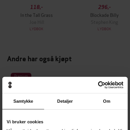
118,-
296,-
In the Tall Grass
Blockade Billy
Joe Hill
Stephen King
LYDBOK
LYDBOK
Andre har også kjøpt
Premium
Samtykke
Detaljer
Om
Vi bruker cookies