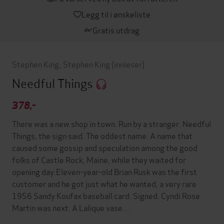
Legg til i ønskeliste
Gratis utdrag
Stephen King
,
Stephen King
(innleser)
Needful Things
378,-
There was a new shop in town. Run by a stranger. Needful
Things, the sign said. The oddest name. A name that
caused some gossip and speculation among the good
folks of Castle Rock, Maine, while they waited for
opening day.Eleven-year-old Brian Rusk was the first
customer and he got just what he wanted, a very rare
1956 Sandy Koufax baseball card. Signed. Cyndi Rose
Martin was next. A Lalique vase…