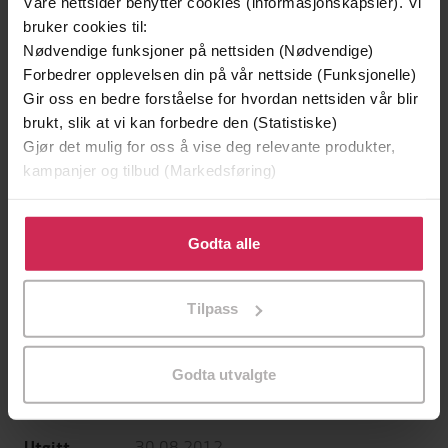
Våre nettsider benytter cookies (informasjonskapsler). Vi
bruker cookies til:
Nødvendige funksjoner på nettsiden (Nødvendige)
Forbedrer opplevelsen din på vår nettside (Funksjonelle)
Gir oss en bedre forståelse for hvordan nettsiden vår blir
399,-
brukt, slik at vi kan forbedre den (Statistiske)
Modigliani-skandalen
Gjør det mulig for oss å vise deg relevante produkter,
Ken Follett
kampanjer og tilbud (Markedsføring)
LYDBOK
Klikk på «Godta alle» for å gi oss ditt samtykke til å
bruke cookies for alle disse formålene. Du kan også
Godta alle
tilpasse ditt samtykke til spesifikke formål ved å klikke
på «Tilpass». Du kan når som helst trekke tilbake eller
An epic thriller from the No. 1 bestseller
Undertittel
Tilpass
endre ditt samtykke.
Stephen King
(forfatter),
Stephen King
Forfattere
(innleser)
Godta utvalgte
Hodder & Stoughton
Forlag
30.08.2012
Utgitt