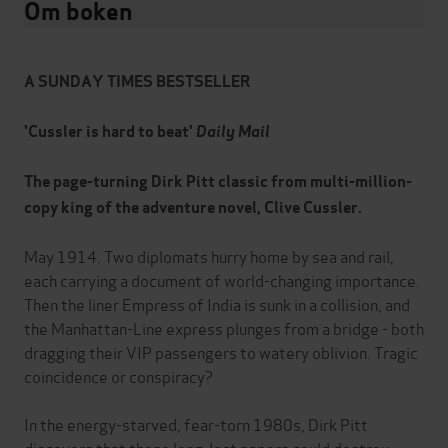
Om boken
A SUNDAY TIMES BESTSELLER
'Cussler is hard to beat'
Daily Mail
The page-turning Dirk Pitt classic from multi-million-
copy king of the adventure novel, Clive Cussler.
May 1914. Two diplomats hurry home by sea and rail,
each carrying a document of world-changing importance.
Then the liner Empress of India is sunk in a collision, and
the Manhattan-Line express plunges from a bridge - both
dragging their VIP passengers to watery oblivion. Tragic
coincidence or conspiracy?
In the energy-starved, fear-torn 1980s, Dirk Pitt
discovers that those long-lost papers could destroy