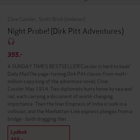
Clive Cussler
,
Scott Brick
(innleser)
Night Probe!
(Dirk Pitt Adventures)
355,-
A SUNDAY TIMES BESTSELLER'Cussler is hard to beat'
Daily MailThe page-turning Dirk Pitt classic from multi-
million-copy king of the adventure novel, Clive
Cussler.May 1914. Two diplomats hurry home by sea and
rail, each carrying a document of world-changing
importance. Then the liner Empress of India is sunk in a
collision, and the Manhattan-Line express plunges from a
bridge - both dragging thei…
Lydbok
355,-