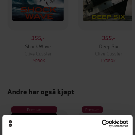
355,-
355,-
Shock Wave
Deep Six
Clive Cussler
Clive Cussler
LYDBOK
LYDBOK
Andre har også kjøpt
Premium
Premium
Vinner av Rivertonprisen