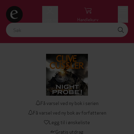
Logg inn
Handlekurv
Meny
Få varsel ved ny bok i serien
Få varsel ved ny bok av forfatteren
Legg til i ønskeliste
Gratis utdrag