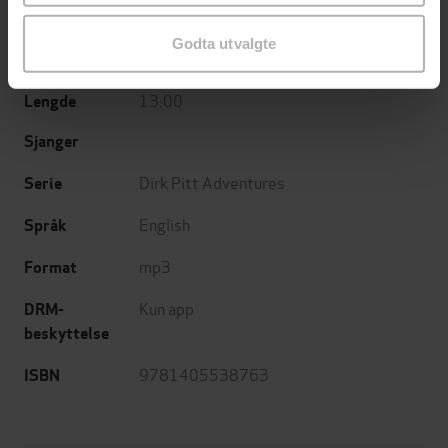
Little, Brown Book Group
Forlag
Godta utvalgte
26.04.2018
Utgitt
13:00
Lengde
Sjanger
Dirk Pitt Adventures
Serie
English
Språk
mp3
Format
Kun app
DRM-
beskyttelse
9781405538763
ISBN