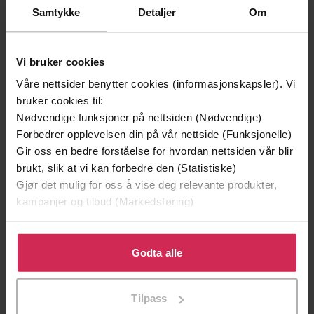
Samtykke
Detaljer
Om
Vi bruker cookies
Våre nettsider benytter cookies (informasjonskapsler). Vi
bruker cookies til:
Nødvendige funksjoner på nettsiden (Nødvendige)
Forbedrer opplevelsen din på vår nettside (Funksjonelle)
199,-
349,-
Gir oss en bedre forståelse for hvordan nettsiden vår blir
brukt, slik at vi kan forbedre den (Statistiske)
Minnesota
Utskudd
Gjør det mulig for oss å vise deg relevante produkter,
Jo Nesbø
Jørn Lier Horst
kampanjer og tilbud (Markedsføring)
EBOK
EBOK
Klikk på «Godta alle» for å gi oss ditt samtykke til å
bruke cookies for alle disse formålene. Du kan også
Godta alle
tilpasse ditt samtykke til spesifikke formål ved å klikke
Clive Cussler
(forfatter),
Scott Brick
Forfattere
på «Tilpass». Du kan når som helst trekke tilbake eller
(innleser)
Tilpass
endre ditt samtykke.