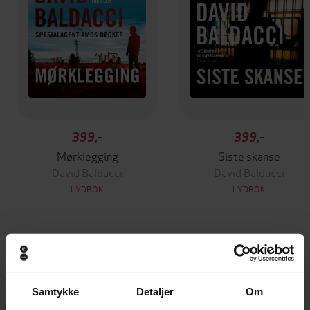
399,-
399,-
Mørklegging
Siste skanse
David Baldacci
David Baldacci
LYDBOK
LYDBOK
Andre har også kjøpt
Samtykke
Detaljer
Om
Vinner av Rivertonprisen
Første gang på tilbud