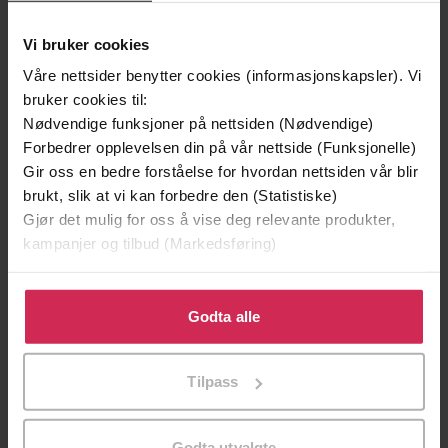
Vi bruker cookies
Våre nettsider benytter cookies (informasjonskapsler). Vi
bruker cookies til:
Nødvendige funksjoner på nettsiden (Nødvendige)
Forbedrer opplevelsen din på vår nettside (Funksjonelle)
Gir oss en bedre forståelse for hvordan nettsiden vår blir
brukt, slik at vi kan forbedre den (Statistiske)
Gjør det mulig for oss å vise deg relevante produkter,
kampanjer og tilbud (Markedsføring)
299,-
399,-
Klikk på «Godta alle» for å gi oss ditt samtykke til å
Minnesota
Døde sjeler synger ikke
bruke cookies for alle disse formålene. Du kan også
Godta alle
Jo Nesbø
Jussi Adler-Olsen
tilpasse ditt samtykke til spesifikke formål ved å klikke
på «Tilpass». Du kan når som helst trekke tilbake eller
LYDBOK
LYDBOK
Tilpass
endre ditt samtykke.
Godta utvalgte