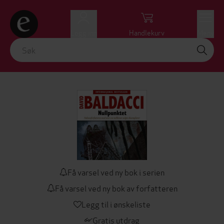
Logg inn
Handlekurv
Meny
Få varsel ved ny bok i serien
Få varsel ved ny bok av forfatteren
Legg til i ønskeliste
Gratis utdrag