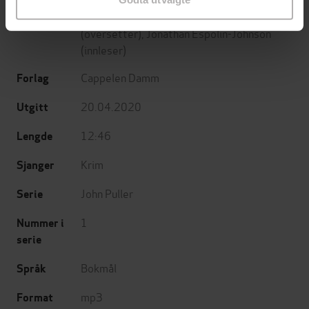
David Baldacci
(forfatter),
Roar Sørensen
Forfattere
(oversetter),
Jonathan Espolin-Johnson
(innleser)
Cappelen Damm
Forlag
20.04.2020
Utgitt
12:46
Lengde
Krim
Sjanger
John Puller
Serie
1
Nummer i
serie
Bokmål
Språk
mp3
Format