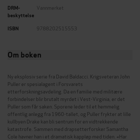
Vannmerket
DRM-
beskyttelse
9788202515553
ISBN
Om boken
Ny eksplosiv serie fra David Baldacci. Krigsveteran John
Puller er spesialagent i Forsvarets
etterforskningsavdeling. Da en familie med militære
forbindelser blir brutalt myrdet i Vest-Virginia, er det
Puller som får saken. Sporene leder til et hemmelig
offentlig anlegg fra 1960-tallet, og Puller frykter at lille
kullbyen Drake kan bli sentrum for en vidtrekkende
katastrofe. Sammen med drapsetterforsker Samantha
Cole havner han i et dramatisk kappløp med tiden. «Har