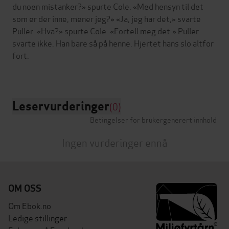
du noen mistanker?» spurte Cole. «Med hensyn til det
som er der inne, mener jeg?» «Ja, jeg har det,» svarte
Puller. «Hva?» spurte Cole. «Fortell meg det.» Puller
svarte ikke. Han bare så på henne. Hjertet hans slo altfor
fort.
Leservurderinger
(0)
Betingelser for brukergenerert innhold
Ingen vurderinger ennå
OM OSS
Om Ebok.no
Ledige stillinger