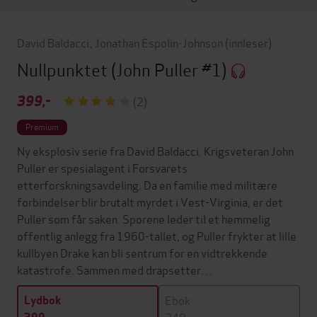
David Baldacci
,
Jonathan Espolin-Johnson
(innleser)
Nullpunktet
(John Puller #1)
399,-
(2)
Premium
Ny eksplosiv serie fra David Baldacci. Krigsveteran John
Puller er spesialagent i Forsvarets
etterforskningsavdeling. Da en familie med militære
forbindelser blir brutalt myrdet i Vest-Virginia, er det
Puller som får saken. Sporene leder til et hemmelig
offentlig anlegg fra 1960-tallet, og Puller frykter at lille
kullbyen Drake kan bli sentrum for en vidtrekkende
katastrofe. Sammen med drapsetter…
Ebok
Lydbok
249,-