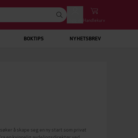
Logg inn
Handlekurv
BOKTIPS
NYHETSBREV
søker å skape seg en ny start som privat
ra en kvinnelig avdelingsdirektør ved