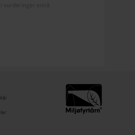
n vurderinger ennå
lkår
ler