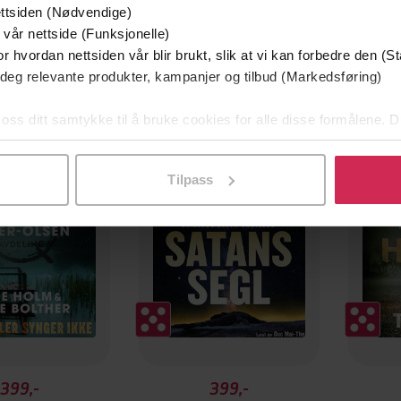
ttsiden (Nødvendige)
 vår nettside (Funksjonelle)
r hvordan nettsiden vår blir brukt, slik at vi kan forbedre den (St
 deg relevante produkter, kampanjer og tilbud (Markedsføring)
g på tilbud
 oss ditt samtykke til å bruke cookies for alle disse formålene. D
l ved å klikke på «Tilpass». Du kan når som helst trekke tilbake
Tilpass
399,-
399,-