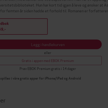
versitetsbiblioteket. Hun har kort tid igjen å leve og ønsker at 
 for femten år siden hadde et forhold til. Romanen er forfatte
ydbok
9,-
Legg i handlekurven
eller
Gratis i appen med EBOK Premium
Prøv EBOK Premium gratis i 14 dager
spilles i våre gratis apper for iPhone/iPad og Android
ter