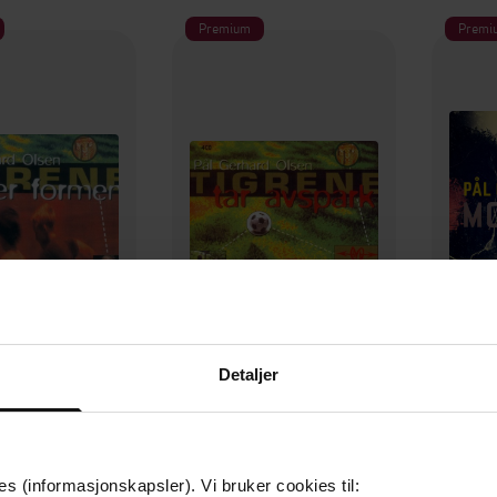
Premium
Premi
169,-
168,-
Detaljer
 finner formen
Tigrene tar avspark
erhard Olsen
Pål Gerhard Olsen
På
LYDBOK
LYDBOK
es (informasjonskapsler). Vi bruker cookies til: