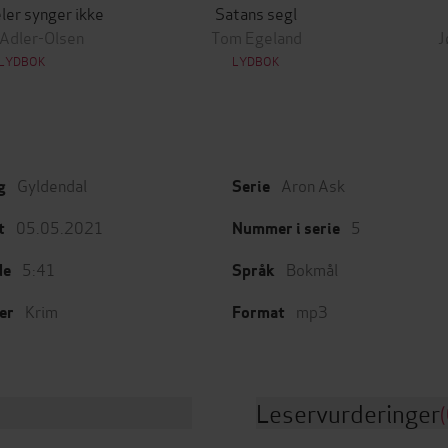
ler synger ikke
Satans segl
 Adler-Olsen
Tom Egeland
J
LYDBOK
LYDBOK
Gyldendal
Aron Ask
g
Serie
05.05.2021
5
t
Nummer i serie
5:41
Bokmål
de
Språk
Krim
mp3
er
Format
Leservurderinger
(