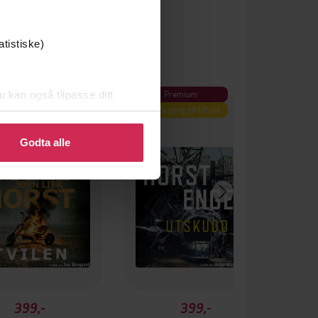
atistiske)
Premium
u kan også tilpasse ditt
Første gang på tilbud
 eller endre ditt samtykke.
Godta alle
399,-
399,-