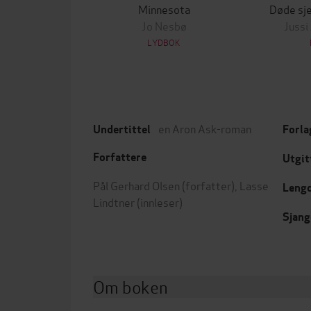
Minnesota
Døde sje
Jo Nesbø
Jussi
LYDBOK
en Aron Ask-roman
Undertittel
Forla
Forfattere
Utgit
Pål Gerhard Olsen
(forfatter),
Lasse
Leng
Lindtner
(innleser)
Sjang
Om boken