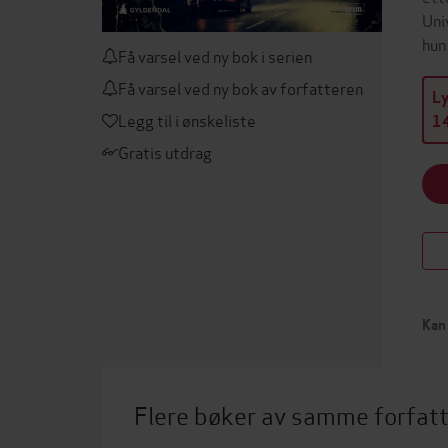
Uni
hun
Få varsel ved ny bok i serien
Få varsel ved ny bok av forfatteren
L
Legg til i ønskeliste
14
Gratis utdrag
Kan 
Flere bøker av samme forfat