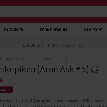
FAGBØKER
EBOK PREMIUM
GAVEKORT
LYDBØKER
KRIM
OSLO-PIKEN
 Gerhard Olsen
,
Lasse Lindtner
(innleser)
slo-piken
(Aron Ask #5)
9,-
remium
n Ask har flyttet til Oslo og det er hetesommeren 1997. Han for
erforsker, med kontor like ved Lapsetorvet. Han får et oppdrag f