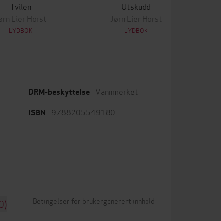
Tvilen
Utskudd
ørn Lier Horst
Jørn Lier Horst
LYDBOK
LYDBOK
Vannmerket
DRM-beskyttelse
9788205549180
ISBN
Betingelser for brukergenerert innhold
0)