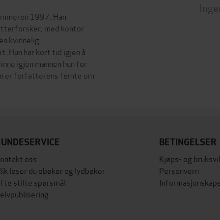
Inge
esommeren 1997. Han
etterforsker, med kontor
en kvinnelig
. Hun har kort tid igjen å
finne igjen mannen hun for
en er forfatterens femte om
KUNDESERVICE
BETINGELSER
ontakt oss
Kjøps- og bruksvi
lik leser du ebøker og lydbøker
Personvern
fte stilte spørsmål
Informasjonskaps
elvpublisering