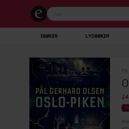
EBØKER
LYDBØKER
Pål
O
14
P
Aro
ett