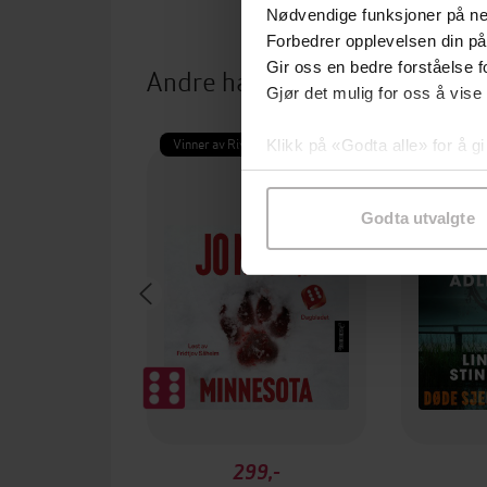
Nødvendige funksjoner på ne
Forbedrer opplevelsen din på
Gir oss en bedre forståelse fo
Andre har også kjøpt
Gjør det mulig for oss å vise
Vinner av Rivertonprisen
Første gan
Klikk på «Godta alle» for å gi
samtykke til spesifikke formå
Godta utvalgte
299,-