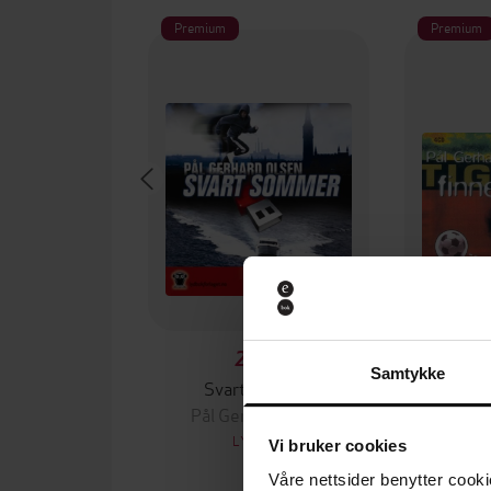
Premium
Premium
249,-
Samtykke
Svart sommer
Tigrene
Pål Gerhard Olsen
Pål G
LYDBOK
Vi bruker cookies
Våre nettsider benytter cooki