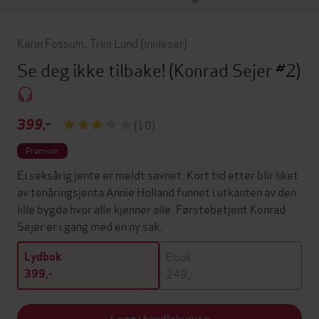
Karin Fossum
,
Trini Lund
(innleser)
Se deg ikke tilbake!
(Konrad Sejer #2)
399,-
(10)
Premium
Ei seksårig jente er meldt savnet. Kort tid etter blir liket
av tenåringsjenta Annie Holland funnet i utkanten av den
lille bygda hvor alle kjenner alle. Førstebetjent Konrad
Sejer er i gang med en ny sak.
Ebok
Lydbok
249,-
399,-
Legg i handlekurven