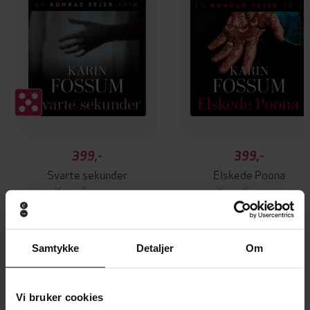
399,-
399,-
Svarte sekunder
Elskede Poona
Karin Fossum
Karin Fossum
LYDBOK
LYDBOK
Samtykke
Detaljer
Om
Karin Fossum
(forfatter),
Trini Lund
Forfattere
(innleser)
Vi bruker cookies