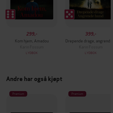
299,-
399,-
Kom hjem, Amadou
Drepende drage, ang
Karin Fossum
Karin Fossum
LYDBOK
LYDBOK
Andre har også kjøpt
Premium
Premium