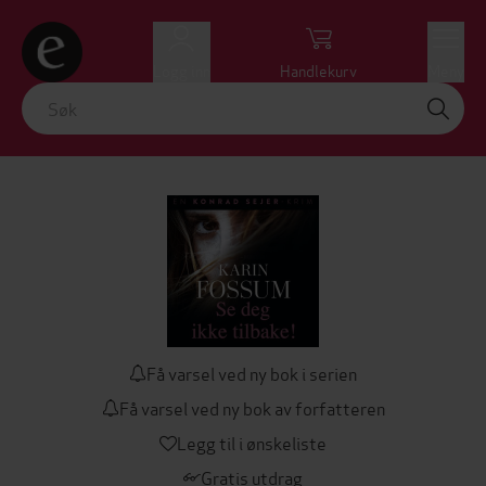
Logg inn
Handlekurv
Meny
Få varsel ved ny bok i serien
Få varsel ved ny bok av forfatteren
Legg til i ønskeliste
Gratis utdrag