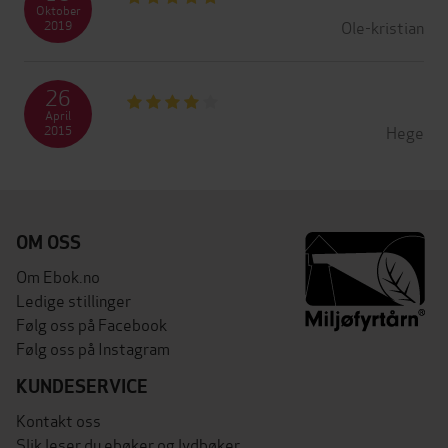
Oktober
Ole-kristian
2019
26
April
Hege
2015
OM OSS
Om Ebok.no
Ledige stillinger
Følg oss på Facebook
Følg oss på Instagram
KUNDESERVICE
Kontakt oss
Slik leser du ebøker og lydbøker