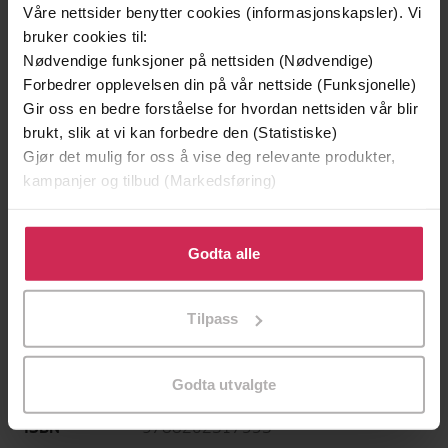
Våre nettsider benytter cookies (informasjonskapsler). Vi
Cappelen Damm
Forlag
bruker cookies til:
Nødvendige funksjoner på nettsiden (Nødvendige)
26.01.2010
Utgitt
Forbedrer opplevelsen din på vår nettside (Funksjonelle)
8:25
Lengde
Gir oss en bedre forståelse for hvordan nettsiden vår blir
brukt, slik at vi kan forbedre den (Statistiske)
Krim
Sjanger
Gjør det mulig for oss å vise deg relevante produkter,
kampanjer og tilbud (Markedsføring)
Konrad Sejer
Serie
Klikk på «Godta alle» for å gi oss ditt samtykke til å
2
Nummer i serie
bruke cookies for alle disse formålene. Du kan også
Godta alle
Bokmål
Språk
tilpasse ditt samtykke til spesifikke formål ved å klikke
på «Tilpass». Du kan når som helst trekke tilbake eller
mp3
Format
Tilpass
endre ditt samtykke.
Vannmerket
DRM-
beskyttelse
Godta utvalgte
9788202317553
ISBN