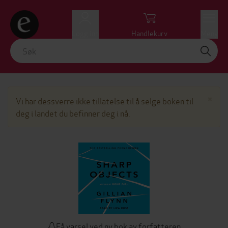
Logg inn
Handlekurv
Meny
Lu
×
Vi har dessverre ikke tillatelse til å selge boken til
deg i landet du befinner deg i nå.
Få varsel ved ny bok av forfatteren