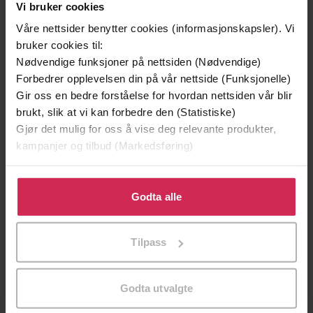
Vi bruker cookies
Våre nettsider benytter cookies (informasjonskapsler). Vi
bruker cookies til:
Nødvendige funksjoner på nettsiden (Nødvendige)
Forbedrer opplevelsen din på vår nettside (Funksjonelle)
199,-
349,-
Gir oss en bedre forståelse for hvordan nettsiden vår blir
Minnesota
Utskudd
brukt, slik at vi kan forbedre den (Statistiske)
Jo Nesbø
Jørn Lier Horst
Gjør det mulig for oss å vise deg relevante produkter,
EBOK
EBOK
kampanjer og tilbud (Markedsføring)
Klikk på «Godta alle» for å gi oss ditt samtykke til å
bruke cookies for alle disse formålene. Du kan også
Godta alle
A major HBO & Sky Atlantic Limited Series
Undertittel
tilpasse ditt samtykke til spesifikke formål ved å klikke
starring Amy Adams, from the director of
på «Tilpass». Du kan når som helst trekke tilbake eller
BIG LITTLE LIES, Jean-Marc Vallée
Tilpass
endre ditt samtykke.
Gillian Flynn
(forfatter),
Liza Ross
(innleser)
Forfattere
Godta utvalgte
Weidenfeld & Nicolson
Forlag