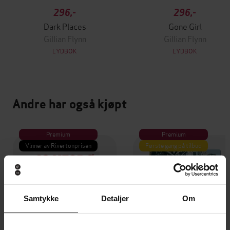
296,-
296,-
Dark Places
Gone Girl
Gillian Flynn
Gillian Flynn
LYDBOK
LYDBOK
Andre har også kjøpt
Premium
Premium
Vinner av Rivertonprisen
Første gang på tilbud
Samtykke
Detaljer
Om