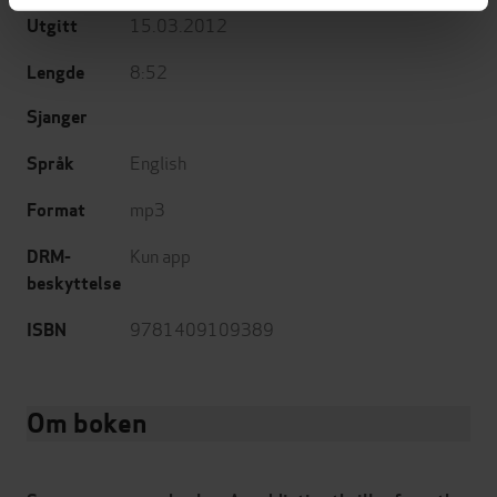
15.03.2012
Utgitt
8:52
Lengde
Sjanger
English
Språk
mp3
Format
Kun app
DRM-
beskyttelse
9781409109389
ISBN
Om boken