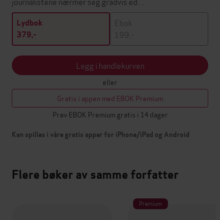
journalistene nærmer seg gradvis ed…
Ebok
Lydbok
199,-
379,-
Legg i handlekurven
eller
Gratis i appen med EBOK Premium
Prøv EBOK Premium gratis i 14 dager
Kan spilles i våre gratis apper for iPhone/iPad og Android
Flere bøker av samme forfatter
Premium