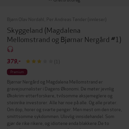
Bjørn Olav Nordahl
,
Per Andreas Tønder
(innleser)
Skyggeland
(Magdalena
Mellomstrand og Bjørnar Nergård #1)
379,-
(1)
Premium
Bjørnar Nergård og Magdalena Mellomstrand er
gravejournalister i Dagens Økonomi. De møter jevnlig
Økokrim-etterforskere, tvilsomme aksjemeglere og
steinrike investorer. Alle har noe på alle. Og alle prater.
Om dop, horer og svarte penger. Men mest om den store,
smittsomme sykdommen. Ulovlig innsidehandel. Som
gjør de rike rikere, og idiotene enda blakkere.De to