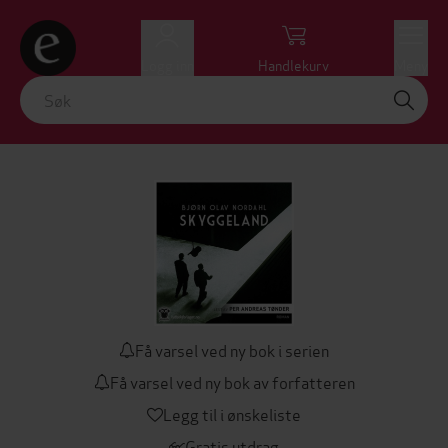
Logg inn
Handlekurv
Meny
Få varsel ved ny bok i serien
Få varsel ved ny bok av forfatteren
Legg til i ønskeliste
Gratis utdrag