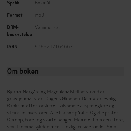
Bokmål
Språk
mp3
Format
Vannmerket
DRM-
beskyttelse
9788242164667
ISBN
Om boken
Bjørnar Nergård og Magdalena Mellomstrand er
gravejournalister i Dagens Økonomi. De møter jevnlig
Økokrim-etterforskere, tvilsomme aksjemeglere og
steinrike investorer. Alle har noe på alle. Og alle prater.
Om dop, horer og svarte penger. Men mest om den store,
smittsomme sykdommen. Ulovlig innsidehandel. Som