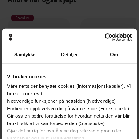
Premium
Samtykke
Detaljer
Om
Vi bruker cookies
Våre nettsider benytter cookies (informasjonskapsler). Vi
bruker cookies til:
Nødvendige funksjoner på nettsiden (Nødvendige)
Forbedrer opplevelsen din på vår nettside (Funksjonelle)
399,-
169,-
Gir oss en bedre forståelse for hvordan nettsiden vår blir
To komma åtte sekunder
Mannen som ikke var mord
brukt, slik at vi kan forbedre den (Statistiske)
Jan Mehlum
Michael Hjorth
Gjør det mulig for oss å vise deg relevante produkter,
LYDBOK
LYDBOK
kampanjer og tilbud (Markedsføring)