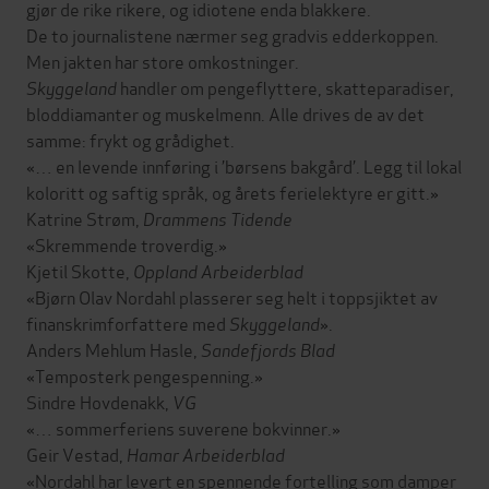
gjør de rike rikere, og idiotene enda blakkere.
De to journalistene nærmer seg gradvis edderkoppen.
Men jakten har store omkostninger.
Skyggeland
handler om pengeflyttere, skatteparadiser,
bloddiamanter og muskelmenn. Alle drives de av det
samme: frykt og grådighet.
«… en levende innføring i ’børsens bakgård’. Legg til lokal
koloritt og saftig språk, og årets ferielektyre er gitt.»
Katrine Strøm,
Drammens Tidende
«Skremmende troverdig.»
Kjetil Skotte,
Oppland Arbeiderblad
«Bjørn Olav Nordahl plasserer seg helt i toppsjiktet av
finanskrimforfattere med
Skyggeland
».
Anders Mehlum Hasle,
Sandefjords Blad
«Temposterk pengespenning.»
Sindre Hovdenakk,
VG
«… sommerferiens suverene bokvinner.»
Geir Vestad,
Hamar Arbeiderblad
«Nordahl har levert en spennende fortelling som damper