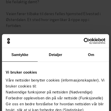
ble feilaktig dømt?
Veien fører tilbake til deres felles hjemsted Elvestad i
Østerdalen. Et sted hvor ingen liker å rippe opp i
fortiden.
Jakten på sannheten bak det som skjedde for 18 år
Samtykke
Detaljer
Om
Leservurderinger
(30)
Betingelser for brukergenerert innhold
Vi bruker cookies
Våre nettsider benytter cookies (informasjonskapsler). Vi
21
bruker cookies til:
Mars
Kirsti
2024
Nødvendige funksjoner på nettsiden (Nødvendige)
Forbedrer opplevelsen din på vår nettside (Funksjonelle)
Gir oss en bedre forståelse for hvordan nettsiden vår blir
06
brukt, slik at vi kan forbedre den (Statistiske)