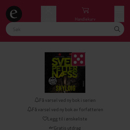
Logg inn
Handlekurv
Meny
Få varsel ved ny bok i serien
Få varsel ved ny bok av forfatteren
Legg til i ønskeliste
Gratis utdrag