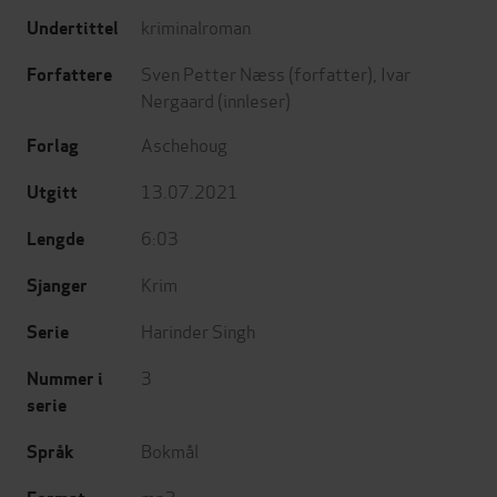
kriminalroman
Undertittel
Sven Petter Næss
(forfatter),
Ivar
Forfattere
Nergaard
(innleser)
Aschehoug
Forlag
13.07.2021
Utgitt
6:03
Lengde
Krim
Sjanger
Harinder Singh
Serie
3
Nummer i
serie
Bokmål
Språk
mp3