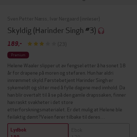
Sven Petter Næss
,
Ivar Nergaard
(innleser)
Skyldig
(Harinder Singh #3)
189,-
(23)
Premium
Helene Waaler slipper ut av fengsel etter å ha sonet 18
år for drapene på moren og stefaren. Hun har aldri
innrømmet skyld.Førstebetjent Harinder Singh er
sykemeldt og sliter med å fylle dagene med innhold. Da
han blir overtalt til å se på den gamle drapssaken, finner
han raskt svakheter i det store
etterforskningsmaterialet. Er det mulig at Helene ble
feilaktig dømt?Veien fører tilbake til deres…
Ebok
Lydbok
179,-