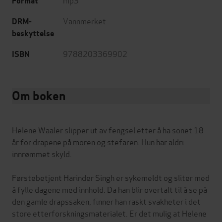
Format
Vannmerket
DRM-
beskyttelse
9788203369902
ISBN
Om boken
Helene Waaler slipper ut av fengsel etter å ha sonet 18
år for drapene på moren og stefaren. Hun har aldri
innrømmet skyld.
Førstebetjent Harinder Singh er sykemeldt og sliter med
å fylle dagene med innhold. Da han blir overtalt til å se på
den gamle drapssaken, finner han raskt svakheter i det
store etterforskningsmaterialet. Er det mulig at Helene