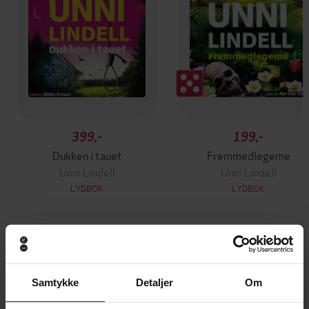
399,-
199,-
Dukken i tauet
Fremmedlegeme
Unni Lindell
Unni Lindell
LYDBOK
LYDBOK
Andre har også kjøpt
Samtykke
Detaljer
Om
Vinner av Rivertonprisen
Første gang på tilbud