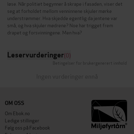
løse. Når politiet begynner å skrape i fasaden, viser det
seg at forholdet mellom venninnene skjuler mørke
understrømmer. Hva skjedde egentlig da jentene var
små, og hva skjuler mødrene? Noe har trigget frem
Leservurderinger
(0)
Betingelser for brukergenerert innhold
Ingen vurderinger ennå
OM OSS
Om Ebok.no
Ledige stillinger
Følg oss på Facebook