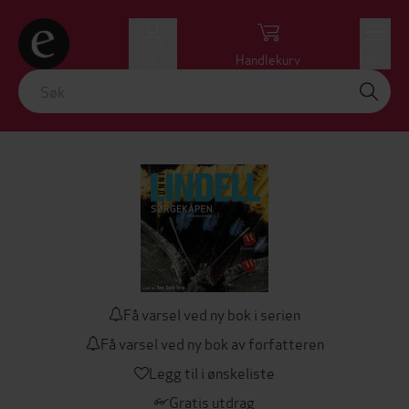
Logg inn
Handlekurv
Meny
Få varsel ved ny bok i serien
Få varsel ved ny bok av forfatteren
Legg til i ønskeliste
Gratis utdrag