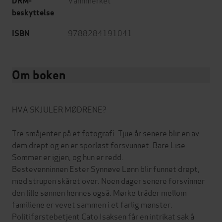
DRM-
beskyttelse
9788284191041
ISBN
Om boken
HVA SKJULER MØDRENE?
Tre småjenter på et fotografi. Tjue år senere blir en av
dem drept og en er sporløst forsvunnet. Bare Lise
Sommer er igjen, og hun er redd.
Bestevenninnen Ester Synnøve Lønn blir funnet drept,
med strupen skåret over. Noen dager senere forsvinner
den lille sønnen hennes også. Mørke tråder mellom
familiene er vevet sammen i et farlig mønster.
Politiførstebetjent Cato Isaksen får en intrikat sak å