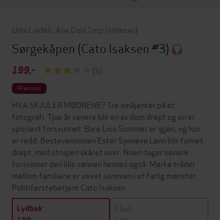
Unni Lindell
,
Ane Dahl Torp
(innleser)
Sørgekåpen
(Cato Isaksen #3)
199,-
(5)
Premium
HVA SKJULER MØDRENE? Tre småjenter på et
fotografi. Tjue år senere blir en av dem drept og en er
sporløst forsvunnet. Bare Lise Sommer er igjen, og hun
er redd. Bestevenninnen Ester Synnøve Lønn blir funnet
drept, med strupen skåret over. Noen dager senere
forsvinner den lille sønnen hennes også. Mørke tråder
mellom familiene er vevet sammen i et farlig mønster.
Politiførstebetjent Cato Isaksen …
Ebok
Lydbok
149,-