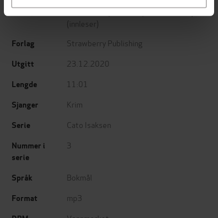
Unni Lindell
(forfatter),
Ane Dahl Torp
Forfattere
(innleser)
Strawberry Publishing
Forlag
23.12.2020
Utgitt
11:01
Lengde
Krim
Sjanger
Cato Isaksen
Serie
3
Nummer i
serie
Bokmål
Språk
mp3
Format
Vannmerket