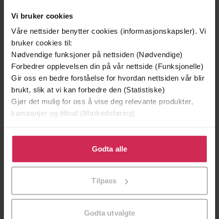
Vi bruker cookies
Våre nettsider benytter cookies (informasjonskapsler). Vi
bruker cookies til:
Nødvendige funksjoner på nettsiden (Nødvendige)
Forbedrer opplevelsen din på vår nettside (Funksjonelle)
Gir oss en bedre forståelse for hvordan nettsiden vår blir
brukt, slik at vi kan forbedre den (Statistiske)
Gjør det mulig for oss å vise deg relevante produkter,
kampanjer og tilbud (Markedsføring)
Klikk på «Godta alle» for å gi oss ditt samtykke til å
299,-
399,-
bruke cookies for alle disse formålene. Du kan også
Godta alle
Minnesota
Døde sjeler synger ikke
tilpasse ditt samtykke til spesifikke formål ved å klikke
Jo Nesbø
Jussi Adler-Olsen
på «Tilpass». Du kan når som helst trekke tilbake eller
LYDBOK
LYDBOK
Tilpass
endre ditt samtykke.
Godta utvalgte