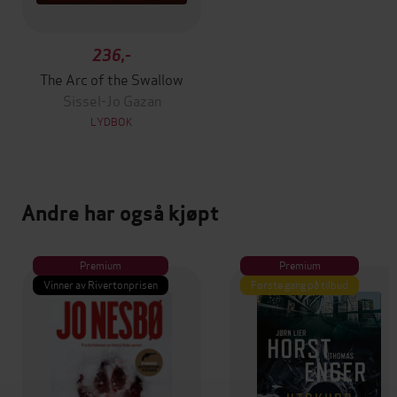
236,-
The Arc of the Swallow
Sissel-Jo Gazan
LYDBOK
Andre har også kjøpt
Premium
Premium
Vinner av Rivertonprisen
Første gang på tilbud