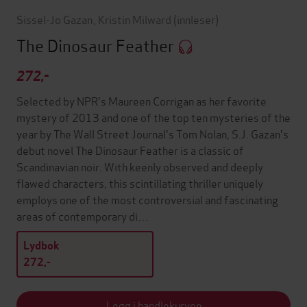
Sissel-Jo Gazan
,
Kristin Milward
(innleser)
The Dinosaur Feather
272,-
Selected by NPR's Maureen Corrigan as her favorite
mystery of 2013 and one of the top ten mysteries of the
year by The Wall Street Journal's Tom Nolan, S.J. Gazan's
debut novel The Dinosaur Feather is a classic of
Scandinavian noir. With keenly observed and deeply
flawed characters, this scintillating thriller uniquely
employs one of the most controversial and fascinating
areas of contemporary di…
Lydbok
272,-
Legg i handlekurven