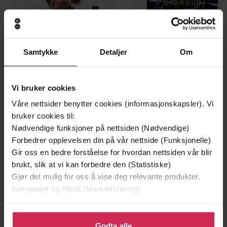
Samtykke
Detaljer
Om
199,-
349,-
Vi bruker cookies
Minnesota
Utskudd
Jo Nesbø
Jørn Lier Horst
Våre nettsider benytter cookies (informasjonskapsler). Vi
EBOK
EBOK
bruker cookies til:
Nødvendige funksjoner på nettsiden (Nødvendige)
Forbedrer opplevelsen din på vår nettside (Funksjonelle)
Gir oss en bedre forståelse for hvordan nettsiden vår blir
brukt, slik at vi kan forbedre den (Statistiske)
Sissel-Jo Gazan
(forfatter),
Kristin
Forfattere
Gjør det mulig for oss å vise deg relevante produkter,
Milward
(innleser)
kampanjer og tilbud (Markedsføring)
Riverrun
Forlag
Klikk på «Godta alle» for å gi oss ditt samtykke til å
06.11.2014
Utgitt
bruke cookies for alle disse formålene. Du kan også
Godta alle