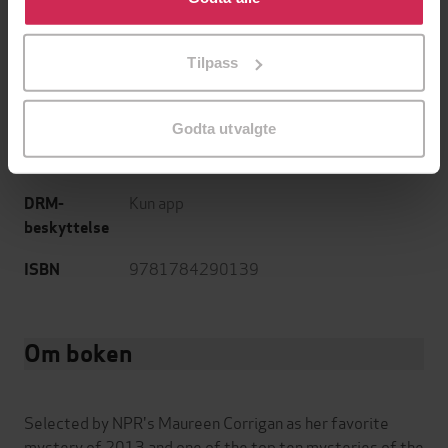
tilpasse ditt samtykke til spesifikke formål ved å klikke
17:08
Lengde
på «Tilpass». Du kan når som helst trekke tilbake eller
Tilpass
endre ditt samtykke.
Sjanger
English
Språk
Godta utvalgte
mp3
Format
Kun app
DRM-
beskyttelse
9781784290139
ISBN
Om boken
Selected by NPR's Maureen Corrigan as her favorite
mystery of 2013 and one of the top ten mysteries of the