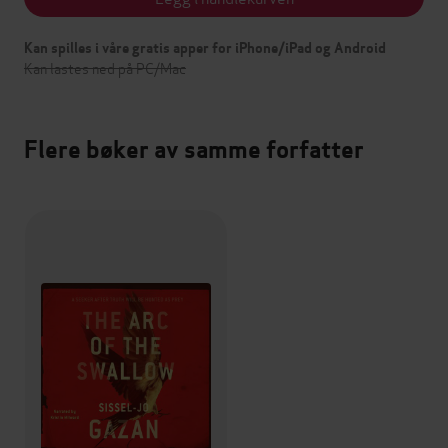
Kan spilles i våre gratis apper for iPhone/iPad og Android
Kan lastes ned på PC/Mac
Flere bøker av samme forfatter