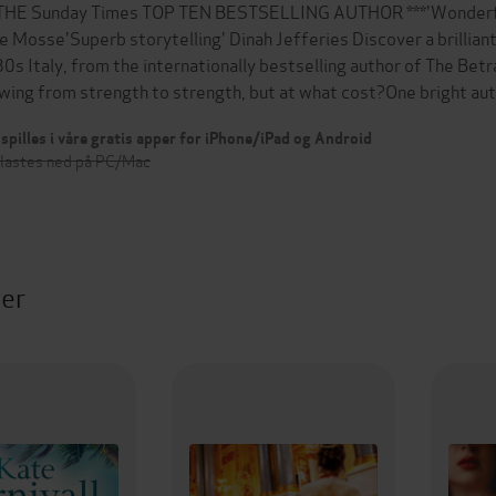
 THE Sunday Times TOP TEN BESTSELLING AUTHOR ***'Wonderful .
e Mosse'Superb storytelling' Dinah Jefferies Discover a brilliant
0s Italy, from the internationally bestselling author of The Betray
wing from strength to strength, but at what cost?One bright 
spilles i våre gratis apper for iPhone/iPad og Android
 lastes ned på PC/Mac
ter