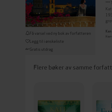
***
Kat
193
gro
Kan 
Få varsel ved ny bok av forfatteren
Kan
Legg til i ønskeliste
Gratis utdrag
Flere bøker av samme forfat