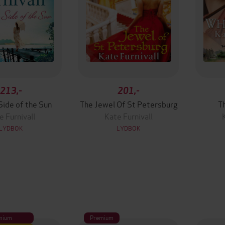
213,-
201,-
Side of the Sun
The Jewel Of St Petersburg
T
e Furnivall
Kate Furnivall
LYDBOK
LYDBOK
mium
Premium