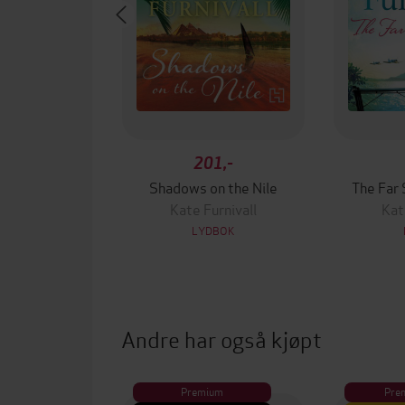
201,-
Shadows on the Nile
The Far 
Kate Furnivall
Kat
LYDBOK
Andre har også kjøpt
Premium
Pre