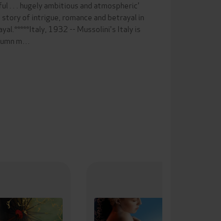
 . . hugely ambitious and atmospheric'
 story of intrigue, romance and betrayal in
al.*****Italy, 1932 -- Mussolini's Italy is
autumn m…