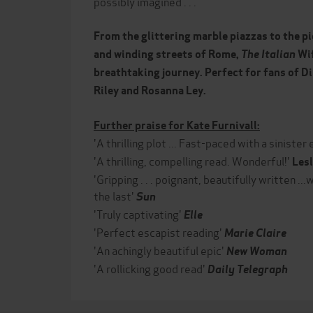
possibly imagined . . .
From the glittering marble piazzas to the pi
and winding streets of Rome,
The Italian
Wif
breathtaking journey. Perfect for fans of Di
Riley and Rosanna Ley.
Further praise for Kate Furnivall:
'A thrilling plot ... Fast-paced with a sinister
'A thrilling, compelling read. Wonderful!'
Les
'Gripping . . . poignant, beautifully written ..
the last'
Sun
'Truly captivating'
Elle
'Perfect escapist reading'
Marie Claire
'An achingly beautiful epic'
New Woman
'A rollicking good read'
Daily Telegraph