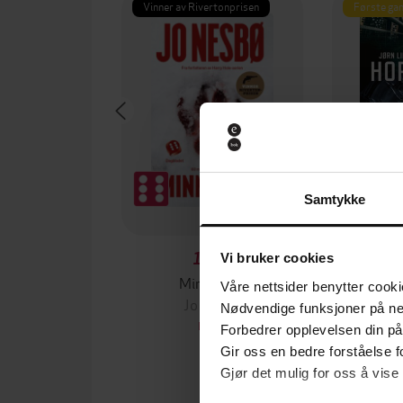
Vinner av Rivertonprisen
Første gan
Samtykke
129,-
Vi bruker cookies
Minnesota
Våre nettsider benytter cooki
Jo Nesbø
Jørn
Nødvendige funksjoner på ne
EBOK
Forbedrer opplevelsen din på
Gir oss en bedre forståelse fo
Gjør det mulig for oss å vise