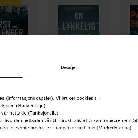
g på tilbud
Detaljer
129,-
79,-
Utskudd
En lykkelig familie
es (informasjonskapsler). Vi bruker cookies til:
 Lier Horst
Stian Hjelvin Andersen
P
ttsiden (Nødvendige)
EBOK
EBOK
 vår nettside (Funksjonelle)
r hvordan nettsiden vår blir brukt, slik at vi kan forbedre den (St
 deg relevante produkter, kampanjer og tilbud (Markedsføring)