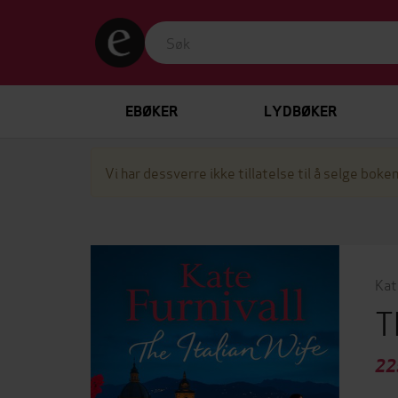
EBØKER
LYDBØKER
Vi har dessverre ikke tillatelse til å selge boken
Kat
T
22