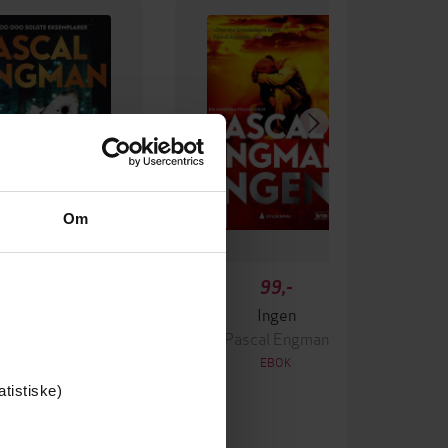
Om
349,-
99,-
Krigen
Ingen
ascal Engman
Pascal Engman
EBOK
EBOK
atistiske)