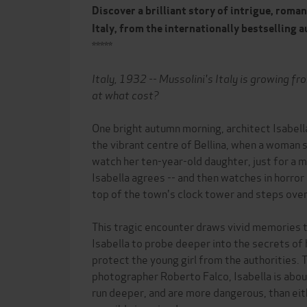
Discover a brilliant story of
intrigue, roman
Italy, from the internationally bestselling 
*****
Italy, 1932 -- Mussolini's Italy is growing f
at what cost?
One bright autumn morning, architect Isabella 
the vibrant centre of Bellina, when a woman 
watch her ten-year-old daughter, just for a 
Isabella agrees -- and then watches in horro
top of the town's clock tower and steps over
This tragic encounter draws vivid memories t
Isabella to probe deeper into the secrets of 
protect the young girl from the authorities.
photographer Roberto Falco, Isabella is abou
run deeper, and are more dangerous, than eit