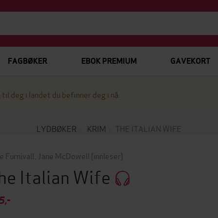
FAGBØKER
EBOK PREMIUM
GAVEKORT
 til deg i landet du befinner deg i nå.
LYDBØKER
KRIM
THE ITALIAN WIFE
e Furnivall
,
Jane McDowell
(innleser)
he Italian Wife
5,-