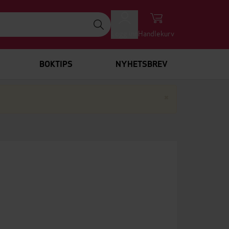
Logg inn
Handlekurv
BOKTIPS
NYHETSBREV
Lukk
×