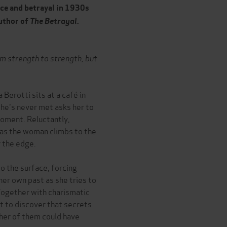
ce and betrayal
in 1930s
author of
The Betrayal
.
rom strength to strength, but
Berotti sits at a café in
she's never met asks her to
moment. Reluctantly,
r as the woman climbs to the
 the edge.
o the surface, forcing
her own past as she tries to
 Together with charismatic
t to discover that secrets
her of them could have