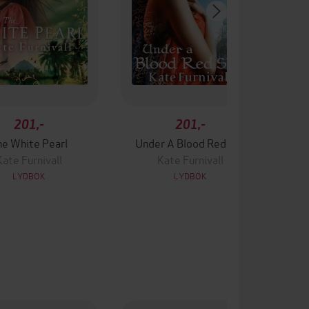
201,-
201,-
he White Pearl
Under A Blood Red Sky
Kate Furnivall
Kate Furnivall
LYDBOK
LYDBOK