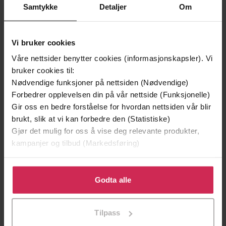
Samtykke
Detaljer
Om
Vi bruker cookies
Våre nettsider benytter cookies (informasjonskapsler). Vi
bruker cookies til:
Nødvendige funksjoner på nettsiden (Nødvendige)
199,-
349,-
Forbedrer opplevelsen din på vår nettside (Funksjonelle)
Minnesota
Utskudd
Gir oss en bedre forståelse for hvordan nettsiden vår blir
Jo Nesbø
Jørn Lier Horst
brukt, slik at vi kan forbedre den (Statistiske)
EBOK
EBOK
Gjør det mulig for oss å vise deg relevante produkter,
kampanjer og tilbud (Markedsføring)
Klikk på «Godta alle» for å gi oss ditt samtykke til å
bruke cookies for alle disse formålene. Du kan også
Godta alle
An Inspector Lynley Novel, Book 20
Undertittel
tilpasse ditt samtykke til spesifikke formål ved å klikke
Elizabeth George
(forfatter),
Julia Barrie
på «Tilpass». Du kan når som helst trekke tilbake eller
Forfattere
Tilpass
(innleser)
endre ditt samtykke.