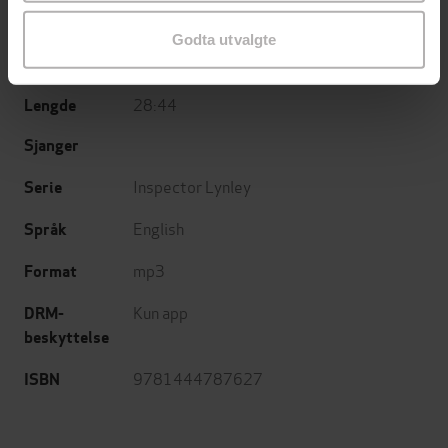
Hodder & Stoughton
Forlag
Godta utvalgte
20.03.2018
Utgitt
28:44
Lengde
Sjanger
Inspector Lynley
Serie
English
Språk
mp3
Format
Kun app
DRM-
beskyttelse
9781444787627
ISBN