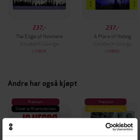
237,-
237,-
The Edge of Nowhere
A Place of Hiding
Elizabeth George
Elizabeth George
LYDBOK
LYDBOK
Andre har også kjøpt
Premium
Premium
Vinner av Rivertonprisen
Første gang på tilbud