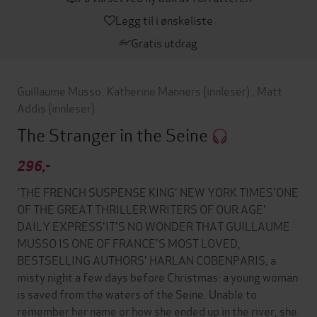
Legg til i ønskeliste
Gratis utdrag
Guillaume Musso
,
Katherine Manners
(innleser)
,
Matt
Addis
(innleser)
The Stranger in the Seine
296,-
'THE FRENCH SUSPENSE KING' NEW YORK TIMES'ONE
OF THE GREAT THRILLER WRITERS OF OUR AGE'
DAILY EXPRESS'IT'S NO WONDER THAT GUILLAUME
MUSSO IS ONE OF FRANCE'S MOST LOVED,
BESTSELLING AUTHORS' HARLAN COBENPARIS, a
misty night a few days before Christmas: a young woman
is saved from the waters of the Seine. Unable to
remember her name or how she ended up in the river, she