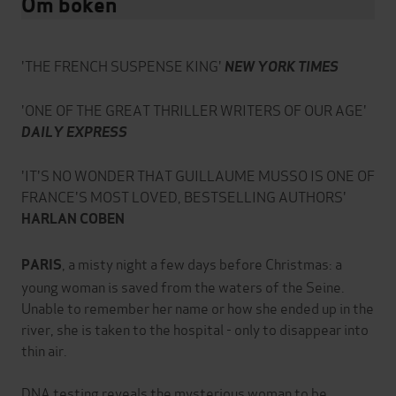
Om boken
'THE FRENCH SUSPENSE KING'
NEW YORK TIMES
'ONE OF THE GREAT THRILLER WRITERS OF OUR AGE'
DAILY EXPRESS
'IT'S NO WONDER THAT GUILLAUME MUSSO IS ONE OF
FRANCE'S MOST LOVED, BESTSELLING AUTHORS'
HARLAN COBEN
, a misty night a few days before Christmas: a
PARIS
young woman is saved from the waters of the Seine.
Unable to remember her name or how she ended up in the
river, she is taken to the hospital - only to disappear into
thin air.
DNA testing reveals the mysterious woman to be