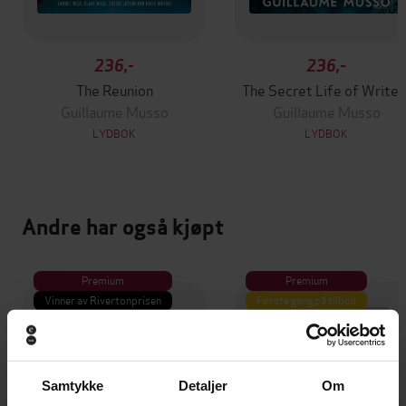
236,-
236,-
The Reunion
The Secret Life of Writer
Guillaume Musso
Guillaume Musso
LYDBOK
LYDBOK
Andre har også kjøpt
Premium
Premium
Vinner av Rivertonprisen
Første gang på tilbud
Samtykke
Detaljer
Om