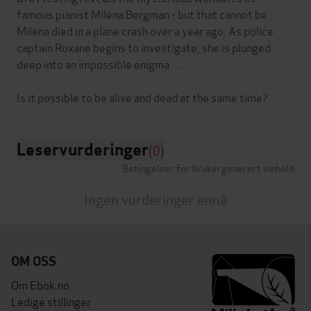
famous pianist Milena Bergman - but that cannot be.
Milena died in a plane crash over a year ago. As police
captain Roxane begins to investigate, she is plunged
deep into an impossible enigma . . .
Leservurderinger
(0)
Betingelser for brukergenerert innhold
Ingen vurderinger ennå
OM OSS
Om Ebok.no
Ledige stillinger