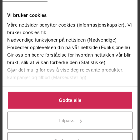
Vi bruker cookies
Våre nettsider benytter cookies (informasjonskapsler). Vi
bruker cookies til:
Nødvendige funksjoner på nettsiden (Nødvendige)
Forbedrer opplevelsen din på vår nettside (Funksjonelle)
199,-
349,-
Gir oss en bedre forståelse for hvordan nettsiden vår blir
Minnesota
Utskudd
brukt, slik at vi kan forbedre den (Statistiske)
Jo Nesbø
Jørn Lier Horst
Gjør det mulig for oss å vise deg relevante produkter,
EBOK
EBOK
kampanjer og tilbud (Markedsføring)
Klikk på «Godta alle» for å gi oss ditt samtykke til å
bruke cookies for alle disse formålene. Du kan også
Godta alle
From the No.1 International Thriller
tilpasse ditt samtykke til spesifikke formål ved å klikke
Undertittel
Sensation
på «Tilpass». Du kan når som helst trekke tilbake eller
Tilpass
endre ditt samtykke.
Guillaume Musso
(forfatter),
Rosie Eyre
Forfattere
(oversetter),
Katherine Manners
(innleser),