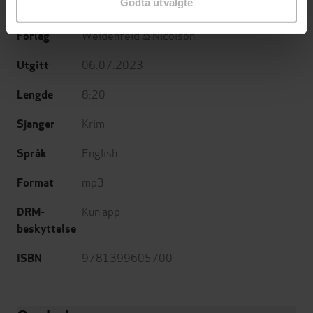
Godta utvalgte
Matt Addis
(innleser)
Weidenfeld & Nicolson
Forlag
06.07.2023
Utgitt
8:20
Lengde
Krim
Sjanger
English
Språk
mp3
Format
Kun app
DRM-
beskyttelse
9781399605700
ISBN