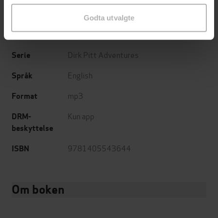
16:45
Lengde
Godta utvalgte
Sjanger
Dirk Pitt Adventures
Serie
English
Språk
mp3
Format
Kun app
DRM-
beskyttelse
9781405543644
ISBN
Om boken