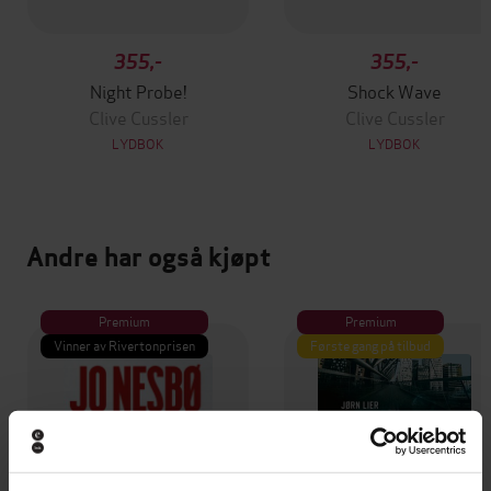
355,-
355,-
Night Probe!
Shock Wave
Clive Cussler
Clive Cussler
LYDBOK
LYDBOK
Andre har også kjøpt
Premium
Premium
Vinner av Rivertonprisen
Første gang på tilbud