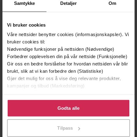
Samtykke
Detaljer
Om
Vi bruker cookies
Våre nettsider benytter cookies (informasjonskapsler). Vi
bruker cookies til:
199,-
349,-
Nødvendige funksjoner på nettsiden (Nødvendige)
Minnesota
Utskudd
Forbedrer opplevelsen din på vår nettside (Funksjonelle)
Jo Nesbø
Jørn Lier Horst
Gir oss en bedre forståelse for hvordan nettsiden vår blir
EBOK
EBOK
brukt, slik at vi kan forbedre den (Statistiske)
Gjør det mulig for oss å vise deg relevante produkter,
kampanjer og tilbud (Markedsføring)
Clive Cussler
(forfatter),
Scott Brick
Klikk på «Godta alle» for å gi oss ditt samtykke til å
Forfattere
(innleser)
bruke cookies for alle disse formålene. Du kan også
Godta alle
tilpasse ditt samtykke til spesifikke formål ved å klikke
Little, Brown Book Group
Forlag
på «Tilpass». Du kan når som helst trekke tilbake eller
Tilpass
endre ditt samtykke.
27.02.2020
Utgitt