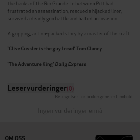
the banks of the Rio Grande. In between Pitt had
frustrated an assassination, rescued a hijacked liner,
survived a deadly gun battle and halted an invasion.
A gripping, action-packed story by a master of the craft.
'Clive Cussler is the guy I read' Tom Clancy
'The Adventure King'
Daily Express
Leservurderinger
(0)
Betingelser for brukergenerert innhold
Ingen vurderinger ennå
OM OSS