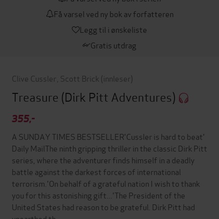
Få varsel ved ny bok av forfatteren
Legg til i ønskeliste
Gratis utdrag
Clive Cussler
,
Scott Brick
(innleser)
Treasure
(Dirk Pitt Adventures)
355,-
A SUNDAY TIMES BESTSELLER'Cussler is hard to beat'
Daily MailThe ninth gripping thriller in the classic Dirk Pitt
series, where the adventurer finds himself in a deadly
battle against the darkest forces of international
terrorism.'On behalf of a grateful nation I wish to thank
you for this astonishing gift...'The President of the
United States had reason to be grateful. Dirk Pitt had
unearthed th…