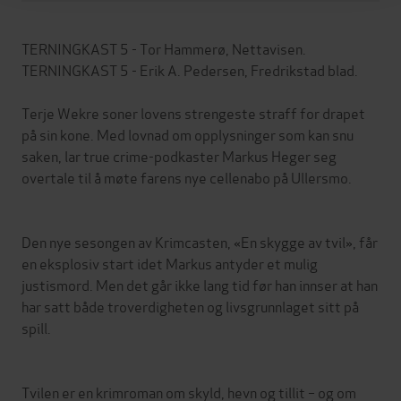
TERNINGKAST 5 - Tor Hammerø, Nettavisen.
TERNINGKAST 5 - Erik A. Pedersen, Fredrikstad blad.
Terje Wekre soner lovens strengeste straff for drapet
på sin kone. Med lovnad om opplysninger som kan snu
saken, lar true crime-podkaster Markus Heger seg
overtale til å møte farens nye cellenabo på Ullersmo.
Den nye sesongen av Krimcasten, «En skygge av tvil», får
en eksplosiv start idet Markus antyder et mulig
justismord. Men det går ikke lang tid før han innser at han
har satt både troverdigheten og livsgrunnlaget sitt på
spill.
Tvilen er en krimroman om skyld, hevn og tillit – og om