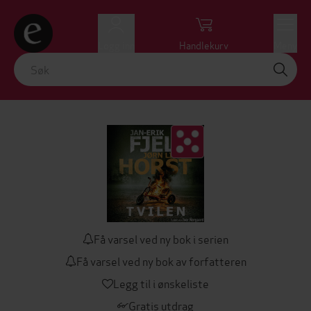
Logg inn
Handlekurv
Meny
Få varsel ved ny bok i serien
Få varsel ved ny bok av forfatteren
Legg til i ønskeliste
Gratis utdrag