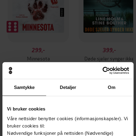
299,-
399,-
Minnesota
Døde sjeler synger ikke
Jo Nesbø
Jussi Adler-Olsen
LYDBOK
LYDBOK
Samtykke
Detaljer
Om
Jørn Lier Horst
(forfatter),
Jan-Erik Fjell
Forfattere
Vi bruker cookies
(forfatter),
Ivar Nergaard
(innleser)
Våre nettsider benytter cookies (informasjonskapsler). Vi
Bonnier norsk forlag
Forlag
bruker cookies til:
Nødvendige funksjoner på nettsiden (Nødvendige)