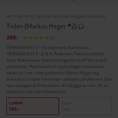
Jørn Lier Horst
,
Jan-Erik Fjell
,
Ivar Nergaard
(innleser)
Tvilen
(Markus Heger #2)
399,-
(1)
TERNINGKAST 5 - Tor Hammerø, Nettavisen.
TERNINGKAST 5 - Erik A. Pedersen, Fredrikstad blad.
Terje Wekre soner lovens strengeste straff for drapet
på sin kone. Med lovnad om opplysninger som kan snu
saken, lar true crime-podkaster Markus Heger seg
overtale til å møte farens nye cellenabo på Ullersmo. Den
nye sesongen av Krimcasten, «En skygge av tvil», får en
eksplosiv start idet Markus anty…
Ebok
Lydbok
299,-
399,-