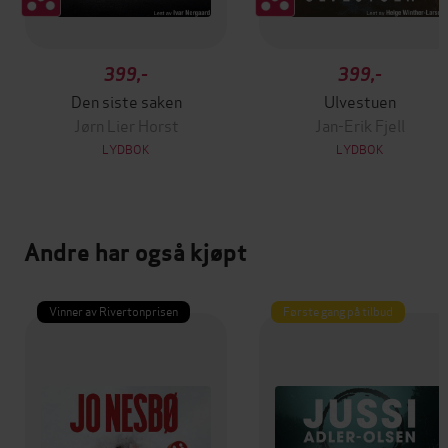
399,-
399,-
Den siste saken
Ulvestuen
Jørn Lier Horst
Jan-Erik Fjell
LYDBOK
LYDBOK
Andre har også kjøpt
Vinner av Rivertonprisen
Første gang på tilbud