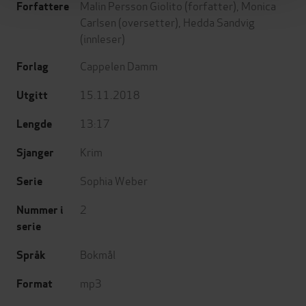
Malin Persson Giolito
(forfatter),
Monica
Forfattere
Carlsen
(oversetter),
Hedda Sandvig
(innleser)
Cappelen Damm
Forlag
15.11.2018
Utgitt
13:17
Lengde
Krim
Sjanger
Sophia Weber
Serie
2
Nummer i
serie
Bokmål
Språk
mp3
Format