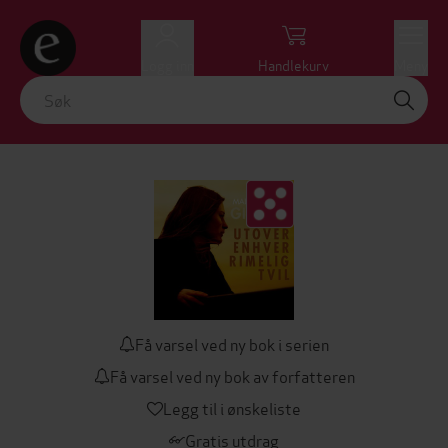
Logg inn
Handlekurv
Meny
Få varsel ved ny bok i serien
Få varsel ved ny bok av forfatteren
Legg til i ønskeliste
Gratis utdrag