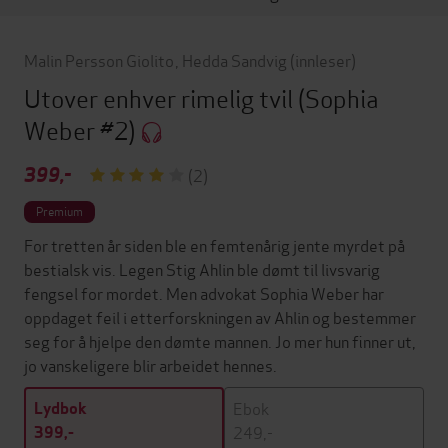
Malin Persson Giolito
,
Hedda Sandvig
(innleser)
Utover enhver rimelig tvil
(Sophia
Weber #2)
399,-
(2)
Premium
For tretten år siden ble en femtenårig jente myrdet på
bestialsk vis. Legen Stig Ahlin ble dømt til livsvarig
fengsel for mordet. Men advokat Sophia Weber har
oppdaget feil i etterforskningen av Ahlin og bestemmer
seg for å hjelpe den dømte mannen. Jo mer hun finner ut,
jo vanskeligere blir arbeidet hennes.
Ebok
Lydbok
249,-
399,-