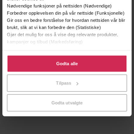
Nødvendige funksjoner på nettsiden (Nødvendige)
Forbedrer opplevelsen din på vår nettside (Funksjonelle)
Gir oss en bedre forståelse for hvordan nettsiden vår blir
brukt, slik at vi kan forbedre den (Statistiske)
Gjør det mulig for oss å vise deg relevante produkter,
kampanjer og tilbud (Markedsføring)
Klikk på «Godta alle» for å gi oss ditt samtykke til å
bruke cookies for alle disse formålene. Du kan også
Godta alle
tilpasse ditt samtykke til spesifikke formål ved å klikke
på «Tilpass». Du kan når som helst trekke tilbake eller
149,-
149,-
Tilpass
endre ditt samtykke.
Det innerste rommet
Den du ikke ser
Jørn Lier Horst
Jonas Moström
Godta utvalgte
EBOK
EBOK