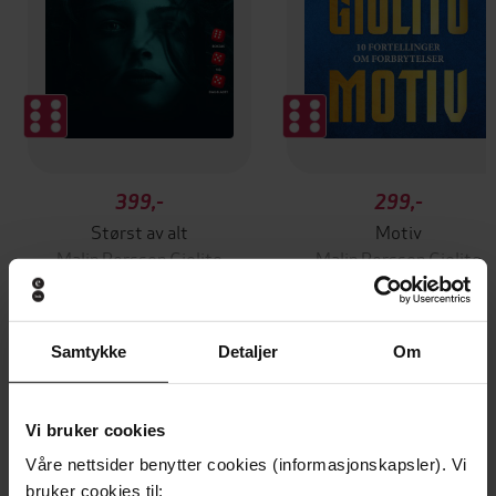
399,-
299,-
Størst av alt
Motiv
Malin Persson Giolito
Malin Persson Giolito
LYDBOK
LYDBOK
Samtykke
Detaljer
Om
Andre har også kjøpt
Vi bruker cookies
Premium
Premium
Våre nettsider benytter cookies (informasjonskapsler). Vi
bruker cookies til: