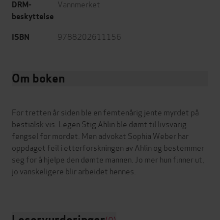
Vannmerket
DRM-
beskyttelse
9788202611156
ISBN
Om boken
For tretten år siden ble en femtenårig jente myrdet på
bestialsk vis. Legen Stig Ahlin ble dømt til livsvarig
fengsel for mordet. Men advokat Sophia Weber har
oppdaget feil i etterforskningen av Ahlin og bestemmer
seg for å hjelpe den dømte mannen. Jo mer hun finner ut,
jo vanskeligere blir arbeidet hennes.
Leservurderinger