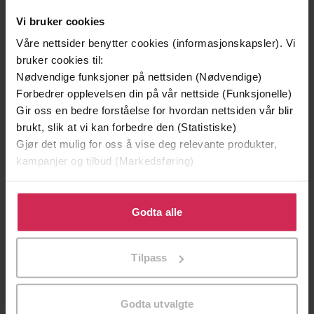
Vi bruker cookies
Våre nettsider benytter cookies (informasjonskapsler). Vi
bruker cookies til:
Nødvendige funksjoner på nettsiden (Nødvendige)
Forbedrer opplevelsen din på vår nettside (Funksjonelle)
199,-
349,-
Gir oss en bedre forståelse for hvordan nettsiden vår blir
Minnesota
Utskudd
brukt, slik at vi kan forbedre den (Statistiske)
Jo Nesbø
Jørn Lier Horst
Gjør det mulig for oss å vise deg relevante produkter,
EBOK
EBOK
kampanjer og tilbud (Markedsføring)
Klikk på «Godta alle» for å gi oss ditt samtykke til å
bruke cookies for alle disse formålene. Du kan også
Godta alle
tilpasse ditt samtykke til spesifikke formål ved å klikke
The 11th Spider Shepherd Thriller
Undertittel
på «Tilpass». Du kan når som helst trekke tilbake eller
Tilpass
endre ditt samtykke.
Stephen Leather
(forfatter),
Paul
Forfattere
Thornley
(innleser)
Godta utvalgte
Hodder & Stoughton
Forlag