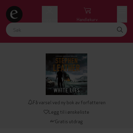
Logg inn
Handlekurv
Meny
Få varsel ved ny bok av forfatteren
Legg til i ønskeliste
Gratis utdrag