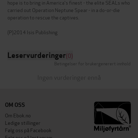
hope is to bring in America's finest - the elite SEALs who
carried out Operation Neptune Spear - in a do-or-die
operation to rescue the captives.
Leservurderinger
(0)
Betingelser for brukergenerert innhold
Ingen vurderinger ennå
OM OSS
Om Ebok.no
Ledige stillinger
Følg oss på Facebook
Følg oss på Instagram