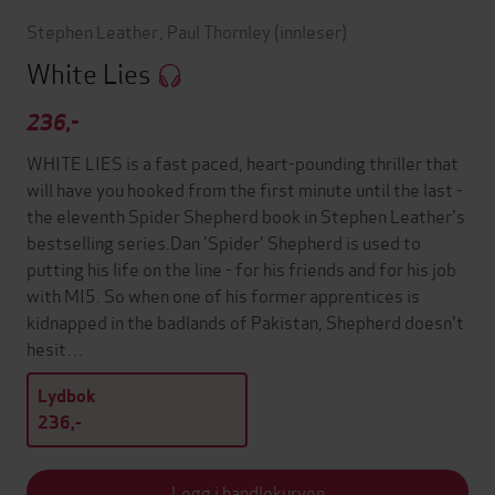
Stephen Leather
,
Paul Thornley
(innleser)
White Lies
236,-
WHITE LIES is a fast paced, heart-pounding thriller that
will have you hooked from the first minute until the last -
the eleventh Spider Shepherd book in Stephen Leather's
bestselling series.Dan 'Spider' Shepherd is used to
putting his life on the line - for his friends and for his job
with MI5. So when one of his former apprentices is
kidnapped in the badlands of Pakistan, Shepherd doesn't
hesit…
Lydbok
236,-
Legg i handlekurven