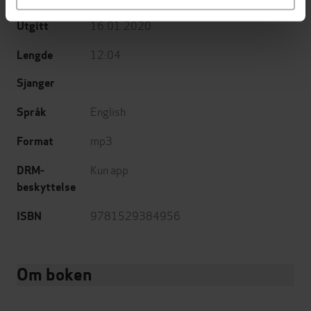
16.01.2020
Utgitt
12:04
Lengde
Sjanger
English
Språk
mp3
Format
Kun app
DRM-
beskyttelse
9781529384956
ISBN
Om boken