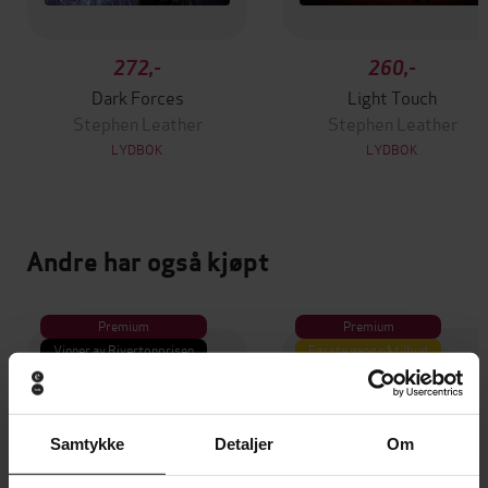
272,-
260,-
Dark Forces
Light Touch
Stephen Leather
Stephen Leather
LYDBOK
LYDBOK
Andre har også kjøpt
Premium
Premium
Vinner av Rivertonprisen
Første gang på tilbud
Samtykke
Detaljer
Om