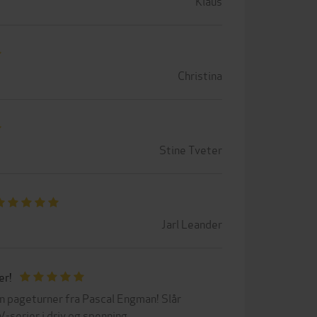
Klaus
Christina
Stine Tveter
Jarl Leander
er!
n pageturner fra Pascal Engman! Slår
-serier i driv og spenning.