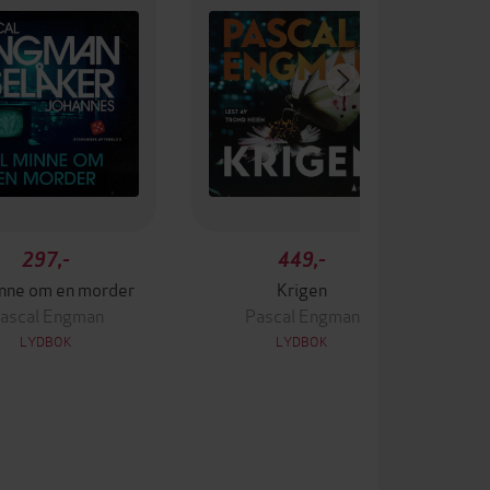
297,-
449,-
inne om en morder
Krigen
ascal Engman
Pascal Engman
LYDBOK
LYDBOK