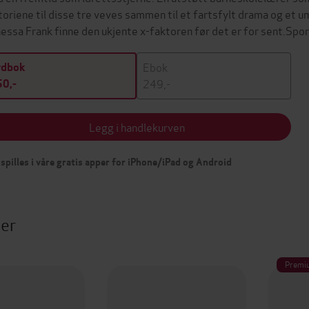
toriene til disse tre veves sammen til et fartsfylt drama og et 
essa Frank finne den ukjente x-faktoren før det er for sent.Spo
Ebok
ydbok
249,-
0,-
Legg i handlekurven
spilles i våre gratis apper for iPhone/iPad og Android
ter
Premi