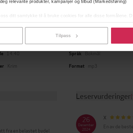
 deg relevante produkter, kampanjer og tilbud (Markedsføring)
 oss ditt samtykke til å bruke cookies for alle disse formålene. D
l ved å klikke på «Tilpass». Du kan når som helst trekke tilbake
Gyldendal
Vanessa Frank
g
Serie
Tilpass
17.07.2023
5
t
Nummer i serie
14:40
Bokmål
de
Språk
Krim
mp3
er
Format
Leservurderinger
(
X
26
Desember
En av de beste
2024
utt fra en belastet bydel