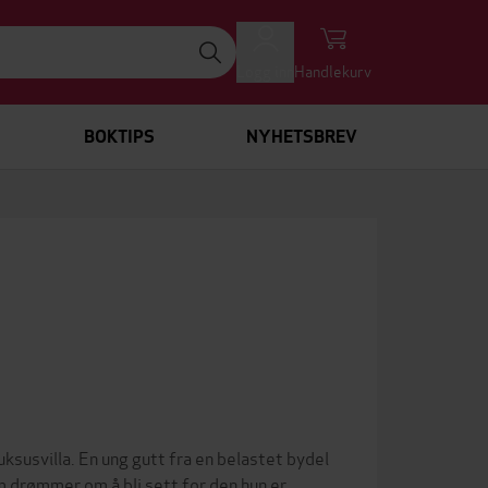
Logg inn
Handlekurv
BOKTIPS
NYHETSBREV
susvilla. En ung gutt fra en belastet bydel
 drømmer om å bli sett for den hun er.