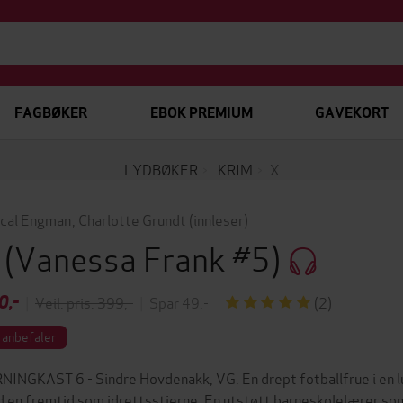
FAGBØKER
EBOK PREMIUM
GAVEKORT
LYDBØKER
KRIM
X
cal Engman
,
Charlotte Grundt
(innleser)
X
(Vanessa Frank #5)
0,-
|
Veil. pris: 399,-
|
Spar 49,-
(2)
 anbefaler
NINGKAST 6 - Sindre Hovdenakk, VG. En drept fotballfrue i en luk
 en fremtid som idrettsstjerne. En utstøtt barneskolelærer som