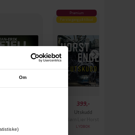
Premium
Første gang på tilbud
Om
399,-
399,-
Tvilen
Utskudd
ørn Lier Horst
Jørn Lier Horst
LYDBOK
LYDBOK
atistiske)