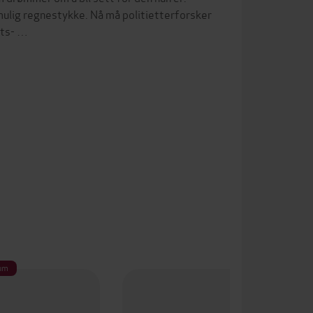
umulig regnestykke. Nå må politietterforsker
rts- …
um