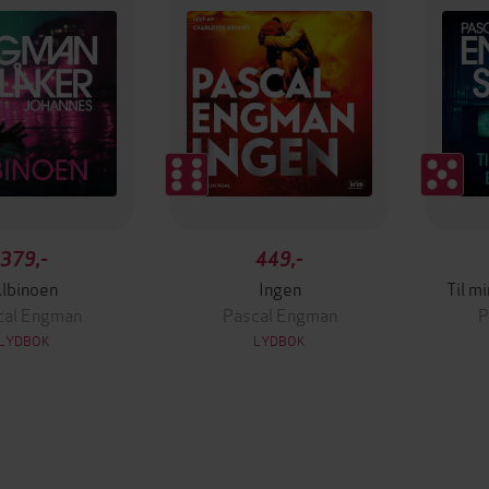
379,-
449,-
lbinoen
Ingen
Til m
cal Engman
Pascal Engman
P
LYDBOK
LYDBOK