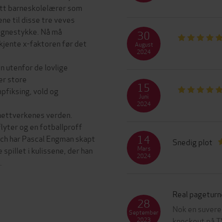
øtt barneskolelærer som
ene til disse tre veves
regnestykke. Nå må
30
kjente x-faktoren før det
August
2024
n utenfor de lovlige
er store
15
pfiksing, vold og
Juni
2024
 nettverkenes verden.
lyter og en fotballproff
14
arch har Pascal Engman skapt
Snedig plot
Mars
pillet i kulissene, der han
2024
.
Real pageturn
28
Nok en suvere
September
knockout på TV
2023