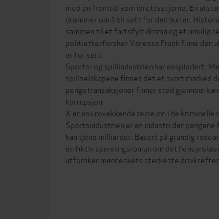
med en fremtid som idrettsstjerne. En utst
drømmer om å bli sett for den hun er. Histori
sammen til et fartsfylt drama og et umulig 
politietterforsker Vanessa Frank finne den u
er for sent.
Sports- og spillindustrien har eksplodert. Me
spillselskapene finnes det et svart marked d
pengetransaksjoner finner sted gjennom kam
korrupsjon.
X
er en urovekkende reise inn i de kriminelle
Sportsindustrien er en industri der pengene f
kan tjene milliarder. Basert på grundig rese
en fiktiv spenningsroman om det hensynsløse s
utforsker menneskets sterkeste drivkrefter