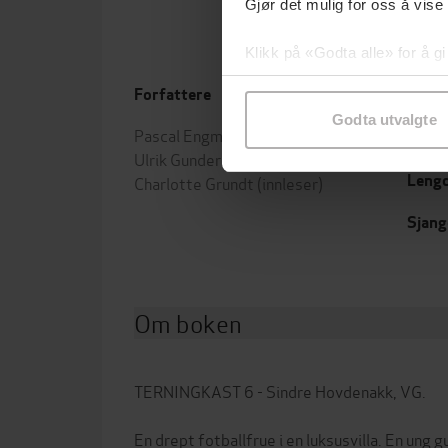
Gjør det mulig for oss å vise
Klikk på «Godta alle» for å gi
samtykke til spesifikke formå
Forfattere
Forla
Godta utvalgte
Pascal Engman
(forfatter),
Inge
Utgit
Ulrik Gundersen
(oversetter),
Leng
Charlotte Grundt
(innleser)
Sjang
Om boken
TERNINGKAST 6 - Sindre Hovdenakk, VG.
En drept fotballfrue i en luksusvilla. En ung g