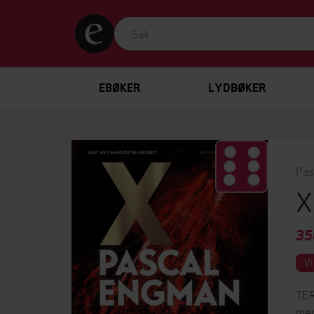
EBØKER
LYDBØKER
Pas
35
Vi
TER
med