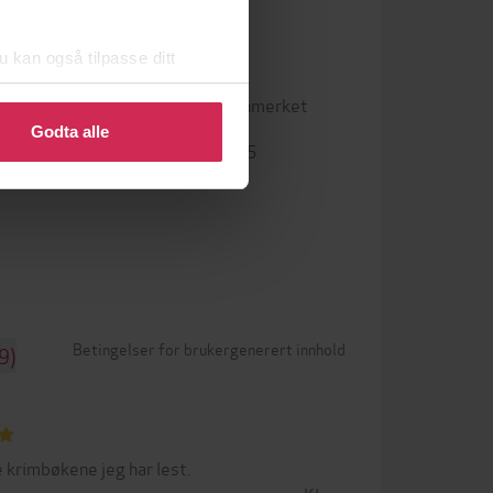
u kan også tilpasse ditt
 eller endre ditt samtykke.
Vannmerket
DRM-beskyttelse
Godta alle
9788205583405
ISBN
Betingelser for brukergenerert innhold
9)
 krimbøkene jeg har lest.