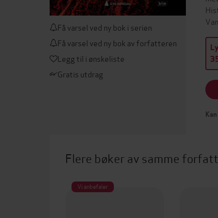
His
Van
Få varsel ved ny bok i serien
Få varsel ved ny bok av forfatteren
L
Legg til i ønskeliste
35
Gratis utdrag
Kan 
Flere bøker av samme forfat
Vi anbefaler