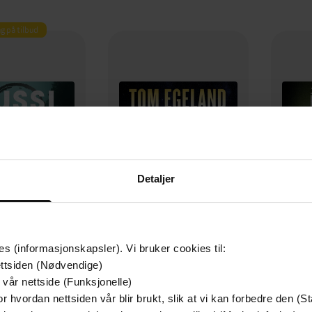
g på tilbud
Detaljer
399,-
399,-
es (informasjonskapsler). Vi bruker cookies til:
ler synger ikke
Satans segl
ttsiden (Nødvendige)
 Adler-Olsen
Tom Egeland
J
 vår nettside (Funksjonelle)
LYDBOK
LYDBOK
r hvordan nettsiden vår blir brukt, slik at vi kan forbedre den (St