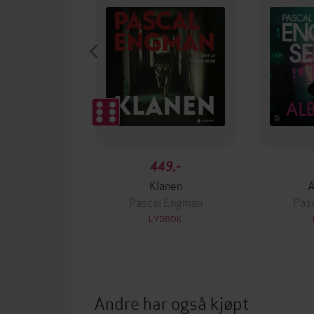
449,-
Klanen
A
Pascal Engman
Pas
LYDBOK
Andre har også kjøpt