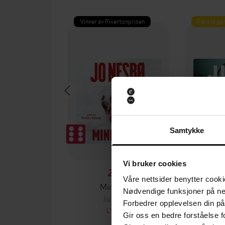
Vinner av Rivertonprisen
Første gan
Samtykke
Vi bruker cookies
299,-
Våre nettsider benytter cooki
Minnesota
Døde sje
Nødvendige funksjoner på ne
Jo Nesbø
Jussi
Forbedrer opplevelsen din på
LYDBOK
Gir oss en bedre forståelse fo