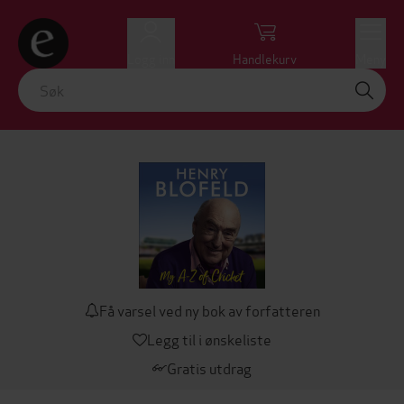
Logg inn
Handlekurv
Meny
Få varsel ved ny bok av forfatteren
Legg til i ønskeliste
Gratis utdrag