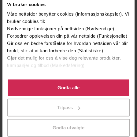
Vi bruker cookies
Våre nettsider benytter cookies (informasjonskapsler). Vi
bruker cookies til:
Nødvendige funksjoner på nettsiden (Nødvendige)
Forbedrer opplevelsen din på vår nettside (Funksjonelle)
Gir oss en bedre forståelse for hvordan nettsiden vår blir
199,-
349,-
brukt, slik at vi kan forbedre den (Statistiske)
Minnesota
Utskudd
Gjør det mulig for oss å vise deg relevante produkter,
Jo Nesbø
Jørn Lier Horst
kampanjer og tilbud (Markedsføring)
EBOK
EBOK
Klikk på «Godta alle» for å gi oss ditt samtykke til å
bruke cookies for alle disse formålene. Du kan også
Godta alle
tilpasse ditt samtykke til spesifikke formål ved å klikke
A personal celebration of our glorious game
på «Tilpass». Du kan når som helst trekke tilbake eller
Undertittel
Tilpass
endre ditt samtykke.
Henry Blofeld
(forfatter),
Henry Blofeld
Forfattere
(innleser)
Godta utvalgte
Hodder & Stoughton
Forlag