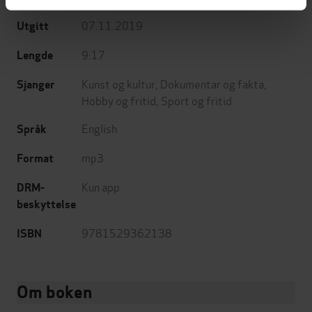
07.11.2019
Utgitt
9:17
Lengde
Kunst og kultur
,
Dokumentar og fakta
,
Sjanger
Hobby og fritid
,
Sport og fritid
English
Språk
mp3
Format
Kun app
DRM-
beskyttelse
9781529362138
ISBN
Om boken