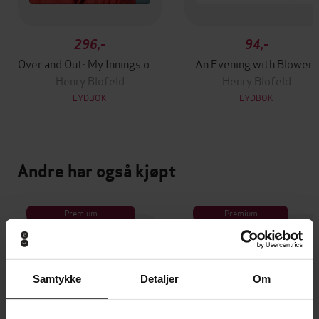
296,-
94,-
Over and Out: My Innings of a Lifetime with Test Match Special
An Evening with Blowers
Henry Blofeld
Henry Blofeld
LYDBOK
LYDBOK
Andre har også kjøpt
Premium
Premium
Vinner av Rivertonprisen
Første gang på tilbud
Samtykke
Detaljer
Om