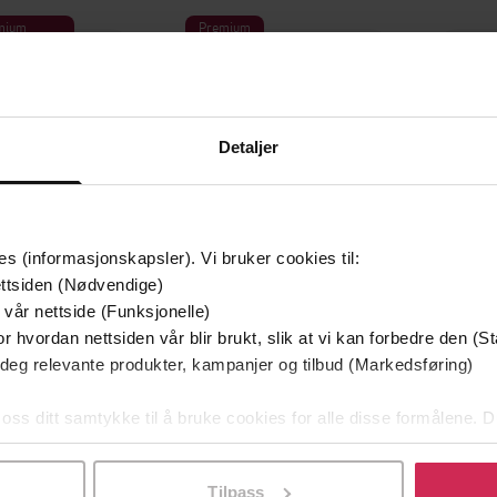
mium
Premium
g på tilbud
Detaljer
es (informasjonskapsler). Vi bruker cookies til:
ttsiden (Nødvendige)
 vår nettside (Funksjonelle)
r hvordan nettsiden vår blir brukt, slik at vi kan forbedre den (St
349,-
149,-
 deg relevante produkter, kampanjer og tilbud (Markedsføring)
Utskudd
En lykkelig familie
 Lier Horst
Stian Hjelvin Andersen
P
 oss ditt samtykke til å bruke cookies for alle disse formålene. D
EBOK
EBOK
l ved å klikke på «Tilpass». Du kan når som helst trekke tilbake
Tilpass