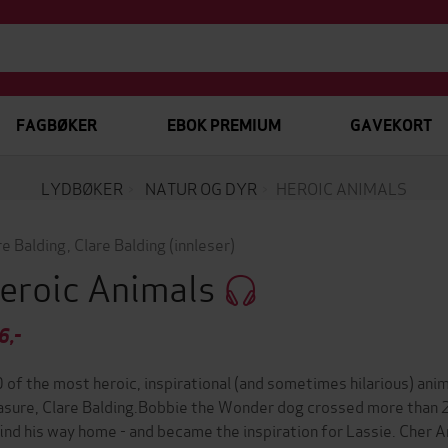
FAGBØKER
EBOK PREMIUM
GAVEKORT
LYDBØKER
NATUR OG DYR
HEROIC ANIMALS
re Balding
,
Clare Balding
(innleser)
eroic Animals
6,-
 of the most heroic, inspirational (and sometimes hilarious) anima
asure, Clare Balding.Bobbie the Wonder dog crossed more than 2
find his way home - and became the inspiration for Lassie. Cher 