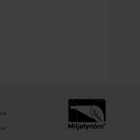
lkår
ler