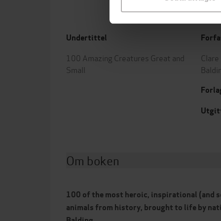
Undertittel
Forfa
100 Amazing Creatures Great and
Clare
Small
Baldi
Forla
Utgit
Om boken
100 of the most heroic, inspirational (and 
animals from history, brought to life by nat
Balding.