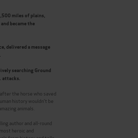
500 miles of plains,
- and became the
ce, delivered a message
.
tively searching Ground
1 attacks.
 after the horse who saved
, human history wouldn't be
amazing animals.
ing author and all-round
 most heroic and
ls from history and tells