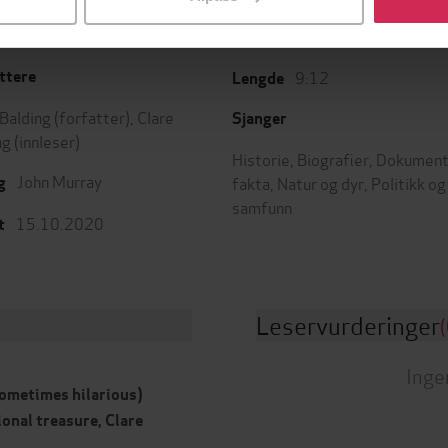
9:12
ttere
Lengde
 Balding
(forfatter),
Clare
Sjanger
ng
(innleser)
Historie
,
Biografier
,
Dokument
John Murray
fakta
,
Natur og dyr
,
Politikk og
g
samfunn
15.10.2020
t
Leservurderinger
(
Inge
sometimes hilarious)
ional treasure, Clare