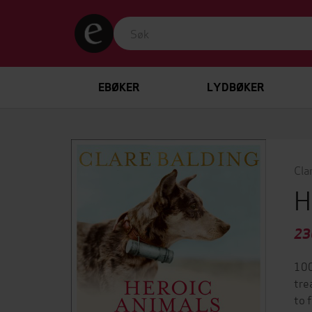
EBØKER
LYDBØKER
Cla
H
23
100
tre
to 