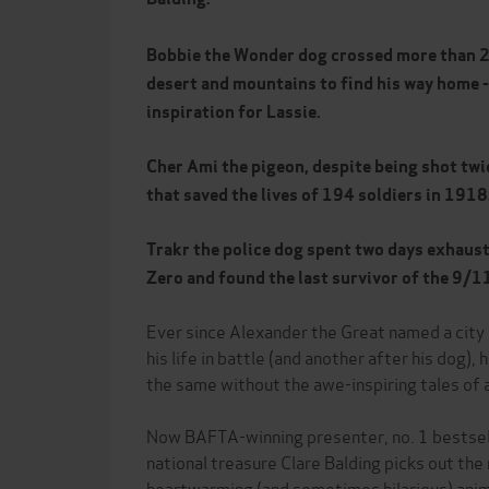
Bobbie the Wonder dog crossed more than 2,
desert and mountains to find his way home 
inspiration for Lassie.
Cher Ami
the pigeon, despite being shot twi
that
saved the lives of 194 soldiers in 1918
Trakr the police dog spent two days exhaus
Zero and found the last survivor of the 9/1
Ever since Alexander the Great named a city
his life in battle (and another after his dog)
the same without the awe-inspiring tales of 
Now BAFTA-winning presenter, no. 1 bestsell
national treasure Clare Balding picks out the
heartwarming (and sometimes hilarious) anima