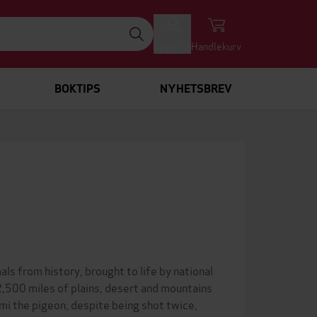
Logg inn
Handlekurv
BOKTIPS
NYHETSBREV
ls from history, brought to life by national
,500 miles of plains, desert and mountains
Ami the pigeon, despite being shot twice,