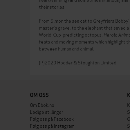
their stories.
From Simon the sea cat to Greyfriars Bobby's
master's grave, to the elephant that saved a s
World-Cup-predicting octopus,
Heroic Anim
feats and moving moments which highlight th
between human and animal.
OM OSS
Om Ebok.no
K
Ledige stillinger
S
Følg oss på Facebook
O
Følg oss på Instagram
S