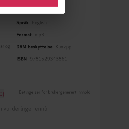
English
Språk
mp3
Format
ar og
Kun app
DRM-beskyttelse
9781529343861
ISBN
Betingelser for brukergenerert innhold
0)
n vurderinger ennå