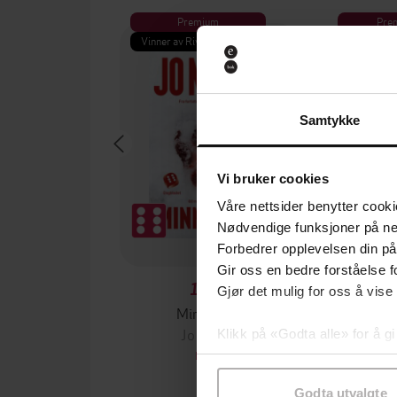
Premium
Pre
Vinner av Rivertonprisen
Første gan
Samtykke
Vi bruker cookies
Våre nettsider benytter cooki
Nødvendige funksjoner på ne
Forbedrer opplevelsen din på
Gir oss en bedre forståelse fo
199,-
Gjør det mulig for oss å vise
Minnesota
Jo Nesbø
Jørn
Klikk på «Godta alle» for å gi
EBOK
samtykke til spesifikke formå
Godta utvalgte