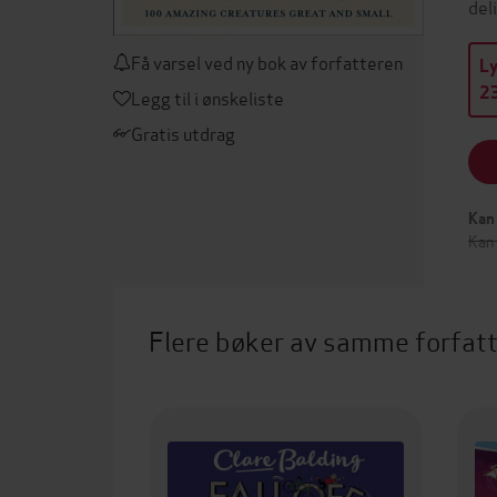
del
Få varsel ved ny bok av forfatteren
L
23
Legg til i ønskeliste
Gratis utdrag
Kan 
Kan
Flere bøker av samme forfat