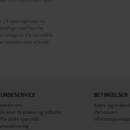
 14-year vigil over his
mall girl and Paul the
als
brings to life incredible
e timeless special bond
KUNDESERVICE
BETINGELSER
ontakt oss
Kjøps- og bruksvi
lik leser du ebøker og lydbøker
Personvern
fte stilte spørsmål
Informasjonskaps
elvpublisering