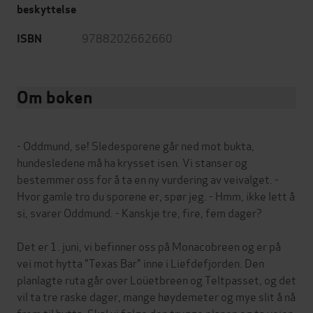
beskyttelse
9788202662660
ISBN
Om boken
- Oddmund, se! Sledesporene går ned mot bukta,
hundesledene må ha krysset isen. Vi stanser og
bestemmer oss for å ta en ny vurdering av veivalget. -
Hvor gamle tro du sporene er, spør jeg. - Hmm, ikke lett å
si, svarer Oddmund. - Kanskje tre, fire, fem dager?
Det er 1. juni, vi befinner oss på Monacobreen og er på
vei mot hytta "Texas Bar" inne i Liefdefjorden. Den
planlagte ruta går over Loüetbreen og Teltpasset, og det
vil ta tre raske dager, mange høydemeter og mye slit å nå
frem til hytta. Skal vi følge den trygge planen og ta veien