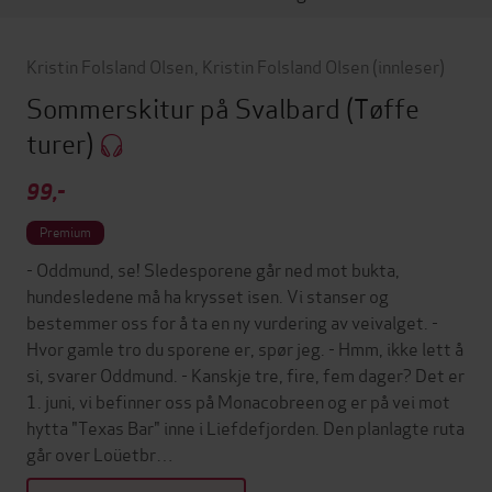
Kristin Folsland Olsen
,
Kristin Folsland Olsen
(innleser)
Sommerskitur på Svalbard
(Tøffe
turer)
99,-
Premium
- Oddmund, se! Sledesporene går ned mot bukta,
hundesledene må ha krysset isen. Vi stanser og
bestemmer oss for å ta en ny vurdering av veivalget. -
Hvor gamle tro du sporene er, spør jeg. - Hmm, ikke lett å
si, svarer Oddmund. - Kanskje tre, fire, fem dager? Det er
1. juni, vi befinner oss på Monacobreen og er på vei mot
hytta "Texas Bar" inne i Liefdefjorden. Den planlagte ruta
går over Loüetbr…