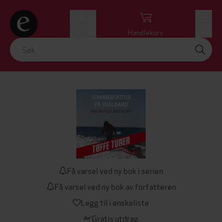
Logg inn
Handlekurv
Meny
Få varsel ved ny bok i serien
Få varsel ved ny bok av forfatteren
Legg til i ønskeliste
Gratis utdrag