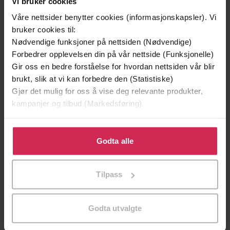
Vi bruker cookies
Premium
Premium
Våre nettsider benytter cookies (informasjonskapsler). Vi
Vinner av Rivertonprisen
Første gang på tilbud
bruker cookies til:
Nødvendige funksjoner på nettsiden (Nødvendige)
Forbedrer opplevelsen din på vår nettside (Funksjonelle)
Gir oss en bedre forståelse for hvordan nettsiden vår blir
brukt, slik at vi kan forbedre den (Statistiske)
Gjør det mulig for oss å vise deg relevante produkter,
kampanjer og tilbud (Markedsføring)
Klikk på «Godta alle» for å gi oss ditt samtykke til å
bruke cookies for alle disse formålene. Du kan også
Godta alle
tilpasse ditt samtykke til spesifikke formål ved å klikke
199,-
349,-
på «Tilpass». Du kan når som helst trekke tilbake eller
Tilpass
Minnesota
Utskudd
endre ditt samtykke.
Jo Nesbø
Jørn Lier Horst
EBOK
EBOK
Godta utvalgte