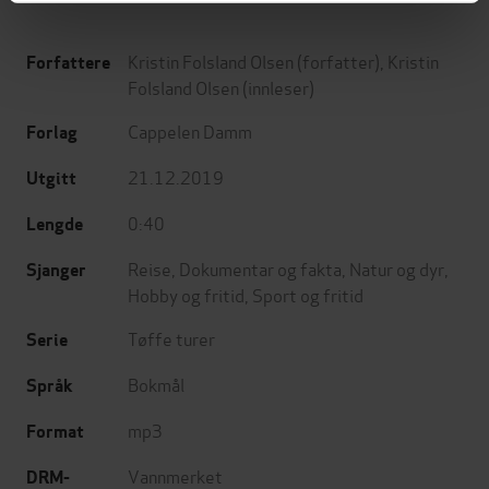
Kristin Folsland Olsen
(forfatter),
Kristin
Forfattere
Folsland Olsen
(innleser)
Cappelen Damm
Forlag
21.12.2019
Utgitt
0:40
Lengde
Reise
,
Dokumentar og fakta
,
Natur og dyr
,
Sjanger
Hobby og fritid
,
Sport og fritid
Tøffe turer
Serie
Bokmål
Språk
mp3
Format
Vannmerket
DRM-