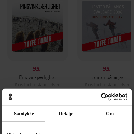
99,-
99,-
Pingvinkjærlighet
Jenter på langs
Kristin Folsland Olsen
Kristin Folsland Olsen
LYDBOK
LYDBOK
Samtykke
Detaljer
Om
Andre har også kjøpt