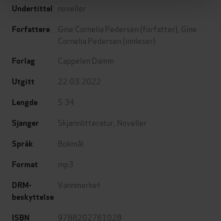
noveller
Undertittel
Gine Cornelia Pedersen
(forfatter),
Gine
Forfattere
Cornelia Pedersen
(innleser)
Cappelen Damm
Forlag
22.03.2022
Utgitt
5:34
Lengde
Skjønnlitteratur
,
Noveller
Sjanger
Bokmål
Språk
mp3
Format
Vannmerket
DRM-
beskyttelse
9788202761028
ISBN