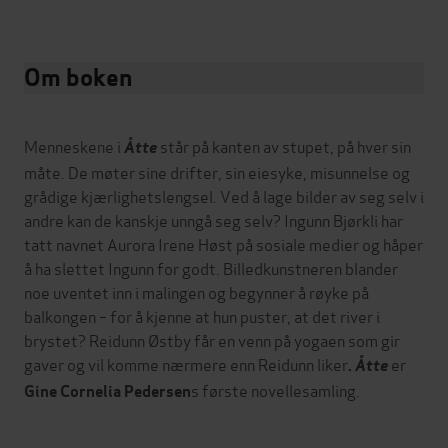
Om boken
Menneskene i
står på kanten av stupet, på hver sin
Åtte
måte. De møter sine drifter, sin eiesyke, misunnelse og
grådige kjærlighetslengsel. Ved å lage bilder av seg selv i
andre kan de kanskje unngå seg selv? Ingunn Bjørkli har
tatt navnet Aurora Irene Høst på sosiale medier og håper
å ha slettet Ingunn for godt. Billedkunstneren blander
noe uventet inn i malingen og begynner å røyke på
balkongen – for å kjenne at hun puster, at det river i
brystet? Reidunn Østby får en venn på yogaen som gir
gaver og vil komme nærmere enn Reidunn liker
er
.
Åtte
s første novellesamling.
Gine Cornelia Pedersen