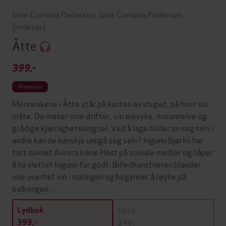
Gine Cornelia Pedersen
,
Gine Cornelia Pedersen
(innleser)
Åtte
399,-
Premium
Menneskene i Åtte står på kanten av stupet, på hver sin
måte. De møter sine drifter, sin eiesyke, misunnelse og
grådige kjærlighetslengsel. Ved å lage bilder av seg selv i
andre kan de kanskje unngå seg selv? Ingunn Bjørkli har
tatt navnet Aurora Irene Høst på sosiale medier og håper
å ha slettet Ingunn for godt. Billedkunstneren blander
noe uventet inn i malingen og begynner å røyke på
balkongen…
Ebok
Lydbok
249,-
399,-