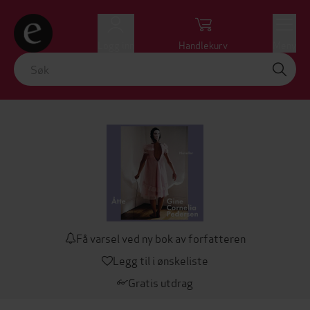
Logg inn
Handlekurv
Meny
Få varsel ved ny bok av forfatteren
Legg til i ønskeliste
Gratis utdrag