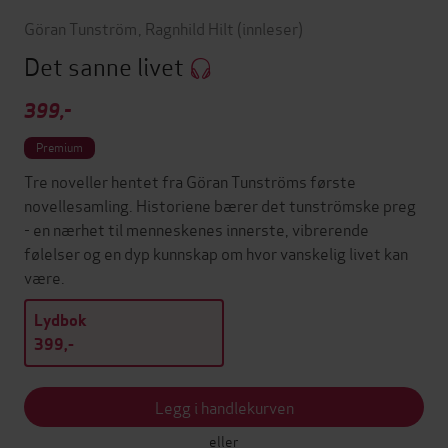
Göran Tunström
,
Ragnhild Hilt
(innleser)
Det sanne livet
399,-
Premium
Tre noveller hentet fra Göran Tunströms første
novellesamling. Historiene bærer det tunströmske preg
- en nærhet til menneskenes innerste, vibrerende
følelser og en dyp kunnskap om hvor vanskelig livet kan
være.
Lydbok
399,-
Legg i handlekurven
eller