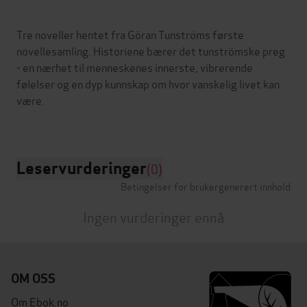
Tre noveller hentet fra Göran Tunströms første
novellesamling. Historiene bærer det tunströmske preg
- en nærhet til menneskenes innerste, vibrerende
følelser og en dyp kunnskap om hvor vanskelig livet kan
være.
Leservurderinger
(0)
Betingelser for brukergenerert innhold
Ingen vurderinger ennå
OM OSS
Om Ebok.no