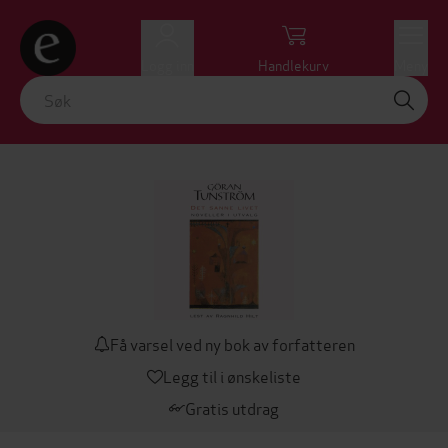
Logg inn
Handlekurv
Meny
Få varsel ved ny bok av forfatteren
Legg til i ønskeliste
Gratis utdrag