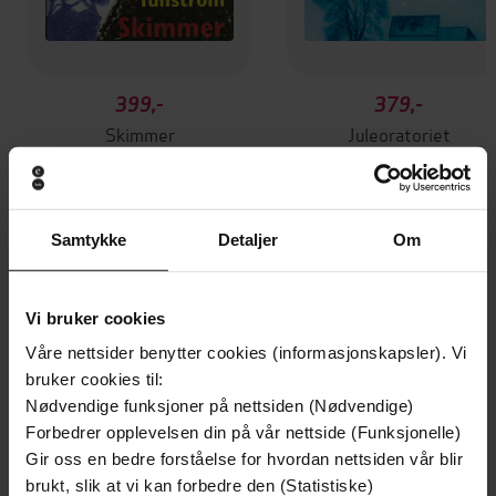
399,-
379,-
Skimmer
Juleoratoriet
Göran Tunström
Göran Tunström
LYDBOK
LYDBOK
Samtykke
Detaljer
Om
Andre har også kjøpt
Vi bruker cookies
Våre nettsider benytter cookies (informasjonskapsler). Vi
Premium
bruker cookies til:
Nødvendige funksjoner på nettsiden (Nødvendige)
Forbedrer opplevelsen din på vår nettside (Funksjonelle)
Gir oss en bedre forståelse for hvordan nettsiden vår blir
brukt, slik at vi kan forbedre den (Statistiske)