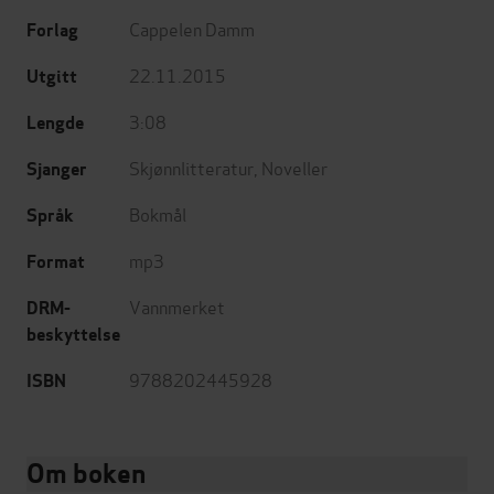
Cappelen Damm
Forlag
22.11.2015
Utgitt
3:08
Lengde
Skjønnlitteratur
,
Noveller
Sjanger
Bokmål
Språk
mp3
Format
Vannmerket
DRM-
beskyttelse
9788202445928
ISBN
Om boken