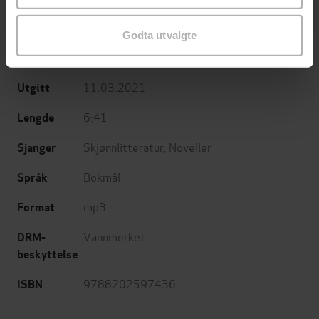
Jensen
(oversetter),
Hanna Børseth
Rønningen
(innleser)
Godta utvalgte
Cappelen Damm
Forlag
11.03.2021
Utgitt
6:41
Lengde
Skjønnlitteratur
,
Noveller
Sjanger
Bokmål
Språk
mp3
Format
Vannmerket
DRM-
beskyttelse
9788202597436
ISBN