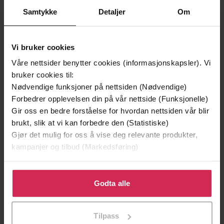
Samtykke
Detaljer
Om
Vi bruker cookies
Våre nettsider benytter cookies (informasjonskapsler). Vi
bruker cookies til:
Nødvendige funksjoner på nettsiden (Nødvendige)
Forbedrer opplevelsen din på vår nettside (Funksjonelle)
Gir oss en bedre forståelse for hvordan nettsiden vår blir
brukt, slik at vi kan forbedre den (Statistiske)
199,-
349,-
Gjør det mulig for oss å vise deg relevante produkter,
Minnesota
Utskudd
kampanjer og tilbud (Markedsføring)
Jo Nesbø
Jørn Lier Horst
EBOK
EBOK
Klikk på «Godta alle» for å gi oss ditt samtykke til å
bruke cookies for alle disse formålene. Du kan også
Godta alle
tilpasse ditt samtykke til spesifikke formål ved å klikke
på «Tilpass». Du kan når som helst trekke tilbake eller
Tilpass
Irène Némirovsky
(forfatter),
Kjell Olaf
endre ditt samtykke.
Forfattere