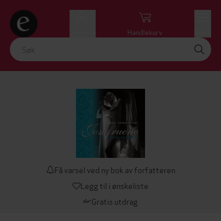
Logg inn
Handlekurv
Meny
Få varsel ved ny bok av forfatteren
Legg til i ønskeliste
Gratis utdrag