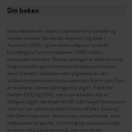
Om boken
Irène Némirovsky skrev til sammen femti noveller og
femten romaner før hun ble deportert og døde i
Auscwitz i 1942, og betraktes i dag som en av de
betydeligste forfatterskapene i 1900-tallets
europeiske litteratur. Denne samlingen av både korte og
lengre noveller og et filmmanus omtales som hennes
mest litterært vellykede siden utgivelsen av den
verdensomspennende romansuksessen Storm i juni. Fem
av novellene i denne samlingen ble utgitt i Frankrike
mellom 1932 og 1942, mens syv arbeider ikke er
tidligere utgitt, deriblant det 66 sider lange filmmanuset
som kan ses som en parallell til Orson Welles. (senere)
film Den tredje mann. Némirovskys manusformat, med
indikasjoner for gester, lyssetting og sceneanvisninger
gir en ny måte å lese henne på, men uten at det