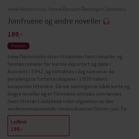
Irène Némirovsky
,
Hanna Børseth Rønningen
(innleser)
Jomfruene og andre noveller
199,-
Premium
Irène Némirovsky skrev til sammen femti noveller og
femten romaner før hun ble deportert og døde i
Auscwitz i 1942, og betraktes i dag som en av de
betydeligste forfatterskapene i 1900-tallets
europeiske litteratur. Denne samlingen av både korte og
lengre noveller og et filmmanus omtales som hennes
mest litterært vellykede siden utgivelsen av den
verdensomspennende romansuksessen Storm i juni. Fe…
Lydbok
199,-