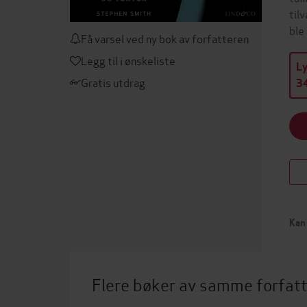
til
ble
Få varsel ved ny bok av forfatteren
Legg til i ønskeliste
L
Gratis utdrag
34
Kan 
Flere bøker av samme forfat