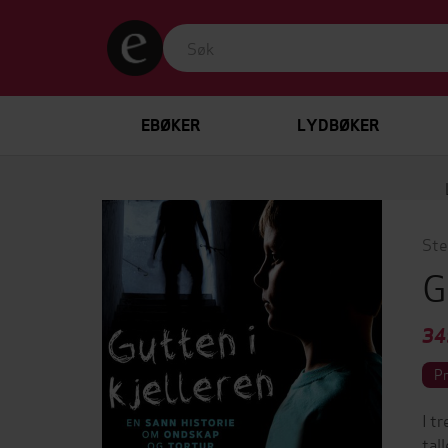
EBØKER
LYDBØKER
Ste
G
34
P
I t
tal