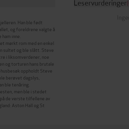
Leservurderinger
(
Inge
jelleren. Han ble født
let, og foreldrene valgte å
e ham inne.
l et mørkt rom med en enkel
n sultet og ble slått. Steve
tre i liksomverdener, noe
en og torturen hans brutale
kehusbesøk oppholdt Steve
ble berøvet dagslys,
n ble tenåring.
enesten, men ble i stedet
å de verste tilfellene av
gland: Aston Hall og St