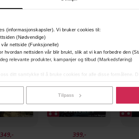
es (informasjonskapsler). Vi bruker cookies til:
ttsiden (Nødvendige)
Premium
 vår nettside (Funksjonelle)
r hvordan nettsiden vår blir brukt, slik at vi kan forbedre den (St
 deg relevante produkter, kampanjer og tilbud (Markedsføring)
 oss ditt samtykke til å bruke cookies for alle disse formålene. D
l ved å klikke på «Tilpass». Du kan når som helst trekke tilbake
Tilpass
349,-
399,-