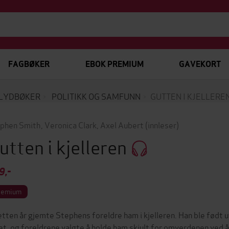
FAGBØKER
EBOK PREMIUM
GAVEKORT
LYDBØKER
POLITIKK OG SAMFUNN
GUTTEN I KJELLERE
phen Smith
,
Veronica Clark
,
Axel Aubert
(innleser)
utten i kjelleren
9,-
remium
retten år gjemte Stephens foreldre ham i kjelleren. Han ble fød
let, og foreldrene valgte å holde ham skjult for omverdenen ved å