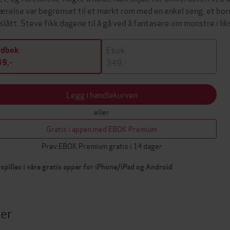
værelse var begrenset til et mørkt rom med en enkel seng, et bor
 slått. Steve fikk dagene til å gå ved å fantasere om monstre i 
Ebok
ydbok
349,-
9,-
Legg i handlekurven
eller
Gratis i appen med EBOK Premium
Prøv EBOK Premium gratis i 14 dager
spilles i våre gratis apper for iPhone/iPad og Android
ter