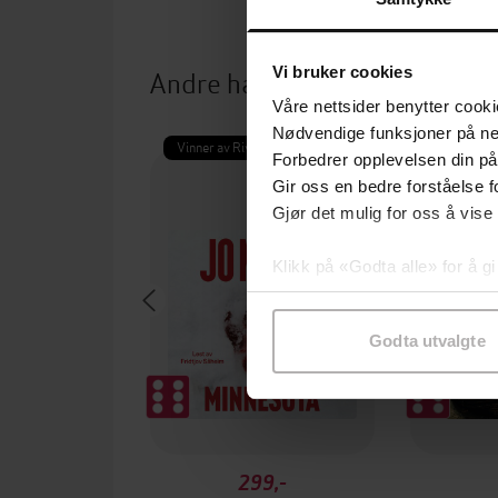
Vi bruker cookies
Andre har også kjøpt
Våre nettsider benytter cooki
Nødvendige funksjoner på ne
Vinner av Rivertonprisen
Premium
Forbedrer opplevelsen din på
Gir oss en bedre forståelse fo
Gjør det mulig for oss å vise
Klikk på «Godta alle» for å gi
samtykke til spesifikke formå
Godta utvalgte
299,-