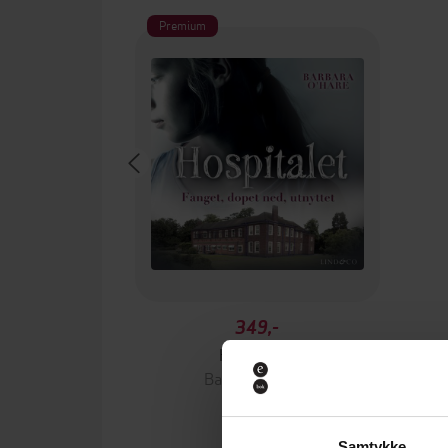
Premium
349,-
Hospitalet
Barbara O'Hare
LYDBOK
Samtykke