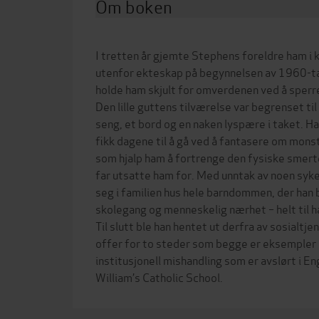
Om boken
I tretten år gjemte Stephens foreldre ham i k
utenfor ekteskap på begynnelsen av 1960-tal
holde ham skjult for omverdenen ved å sperr
Den lille guttens tilværelse var begrenset ti
seng, et bord og en naken lyspære i taket. Ha
fikk dagene til å gå ved å fantasere om mons
som hjalp ham å fortrenge den fysiske smert
far utsatte ham for. Med unntak av noen sy
seg i familien hus hele barndommen, der han 
skolegang og menneskelig nærhet – helt til ha
Til slutt ble han hentet ut derfra av sosialtj
offer for to steder som begge er eksempler p
institusjonell mishandling som er avslørt i En