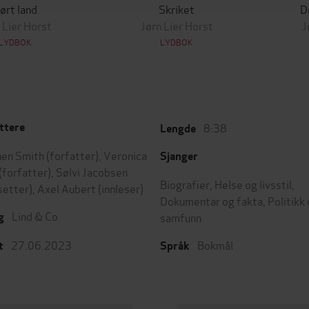
ørt land
Skriket
D
 Lier Horst
Jørn Lier Horst
J
LYDBOK
LYDBOK
8:38
ttere
Lengde
en Smith
(forfatter),
Veronica
Sjanger
(forfatter),
Sølvi Jacobsen
Biografier
,
Helse og livsstil
,
setter),
Axel Aubert
(innleser)
Dokumentar og fakta
,
Politikk
Lind & Co
samfunn
g
27.06.2023
Bokmål
t
Språk