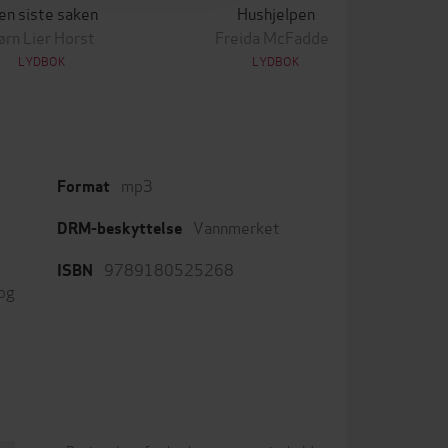
en siste saken
Hushjelpen
ørn Lier Horst
Freida McFadden
LYDBOK
LYDBOK
mp3
Format
Vannmerket
DRM-beskyttelse
9789180525268
ISBN
 og