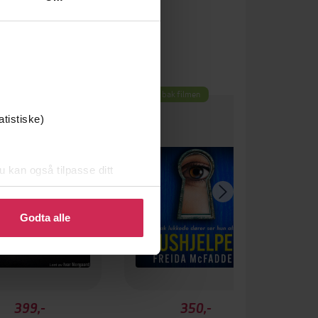
Boka bak filmen
atistiske)
u kan også tilpasse ditt
 eller endre ditt samtykke.
Godta alle
399,-
350,-