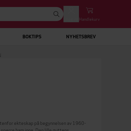
Logg inn
Handlekurv
BOKTIPS
NYHETSBREV
N
t utenfor ekteskap på begynnelsen av 1960-
 sperre ham inne. Den lille guttens