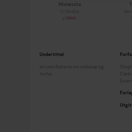
Minnesota
T
Jo Nesbø
Jørn
LYDBOK
Undertittel
Forfa
en sann historie om ondskap og
Steph
tortur
Clark
(over
Forla
Utgit