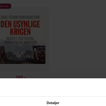
remium
399,-
Den usynlige krigen
Aage Storm Borchgrevink
LYDBOK
Detaljer