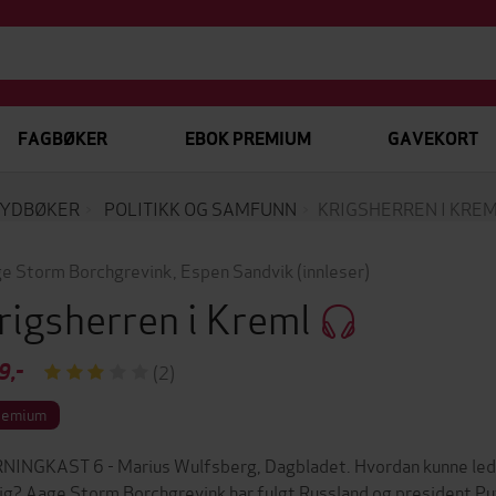
FAGBØKER
EBOK PREMIUM
GAVEKORT
YDBØKER
POLITIKK OG SAMFUNN
KRIGSHERREN I KRE
e Storm Borchgrevink
,
Espen Sandvik
(innleser)
rigsherren i Kreml
9,-
(2)
remium
NINGKAST 6 - Marius Wulfsberg, Dagbladet. Hvordan kunne leder
lig? Aage Storm Borchgrevink har fulgt Russland og president Put