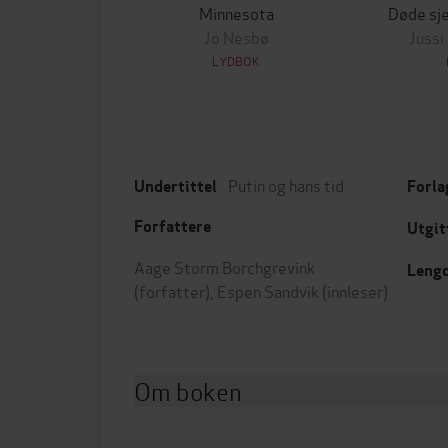
Minnesota
Døde sje
Jo Nesbø
Jussi
LYDBOK
Putin og hans tid
Undertittel
Forla
Forfattere
Utgit
Aage Storm Borchgrevink
Leng
(forfatter),
Espen Sandvik
(innleser)
Om boken