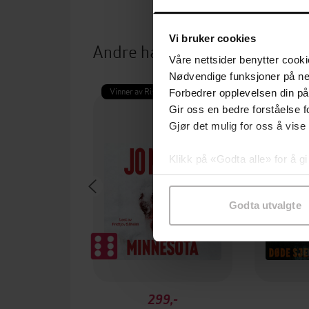
Vi bruker cookies
Andre har også kjøpt
Våre nettsider benytter cooki
Nødvendige funksjoner på ne
Vinner av Rivertonprisen
Første gan
Forbedrer opplevelsen din på
Gir oss en bedre forståelse fo
Gjør det mulig for oss å vise
Klikk på «Godta alle» for å gi
samtykke til spesifikke formå
Godta utvalgte
299,-