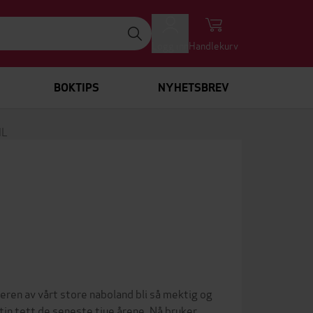
Logg inn
Handlekurv
BOKTIPS
NYHETSBREV
ML
en av vårt store naboland bli så mektig og
in tett de seneste tjue årene. Nå bruker