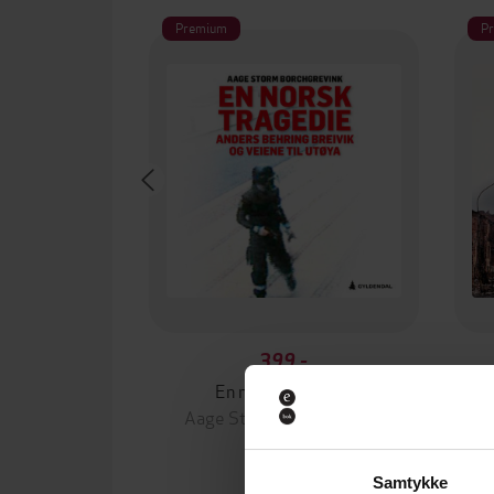
Premium
P
399,-
En norsk tragedie
Aage Storm Borchgrevink
LYDBOK
Samtykke