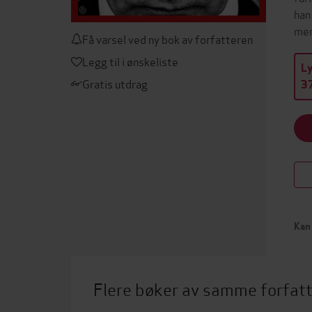
han
men
Få varsel ved ny bok av forfatteren
Legg til i ønskeliste
L
Gratis utdrag
37
Kan 
Flere bøker av samme forfat