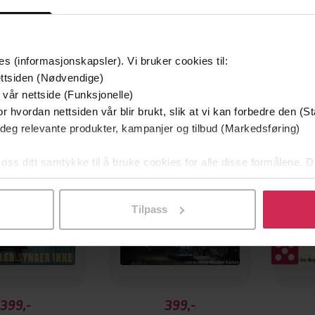
es (informasjonskapsler). Vi bruker cookies til:
ttsiden (Nødvendige)
g på tilbud
Premium
Første
 vår nettside (Funksjonelle)
Første gang på tilbud
r hvordan nettsiden vår blir brukt, slik at vi kan forbedre den (St
 deg relevante produkter, kampanjer og tilbud (Markedsføring)
 oss ditt samtykke til å bruke cookies for alle disse formålene. D
l ved å klikke på «Tilpass». Du kan når som helst trekke tilbake
Tilpass
399,-
399,-