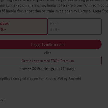
 sin kunnskap om mannen og landet til å skrive om Putin som polit
 få hadde forventet den brutale invasjonen av Ukraina. Aage S
Ebok
ydbok
329,-
9,-
Legg i handlekurven
eller
Gratis i appen med EBOK Premium
Prøv EBOK Premium gratis i 14 dager
spilles i våre gratis apper for iPhone/iPad og Android
ter