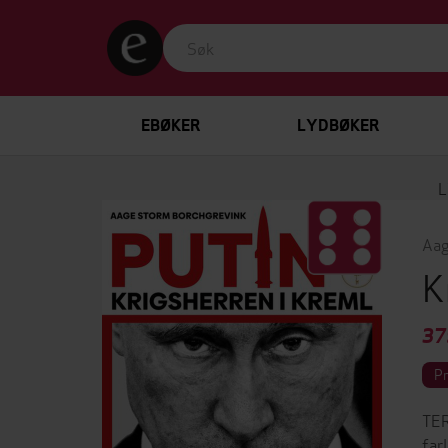
EBØKER
LYDBØKER
L
Aag
K
37
P
TER
far