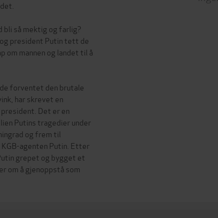
det.
bli så mektig og farlig?
og president Putin tett de
ap om mannen og landet til å
dde forventet den brutale
ink, har skrevet en
 president. Det er en
lien Putins tragedier under
ingrad og frem til
or KGB-agenten Putin. Etter
Putin grepet og bygget et
ner om å gjenoppstå som