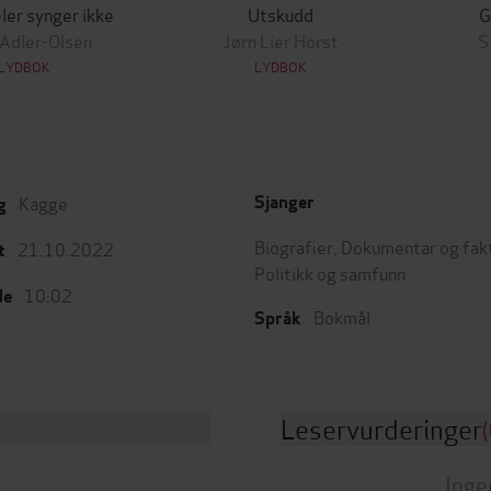
ler synger ikke
Utskudd
G
 Adler-Olsen
Jørn Lier Horst
S
LYDBOK
LYDBOK
Kagge
Sjanger
g
Biografier
,
Dokumentar og fak
21.10.2022
t
Politikk og samfunn
10:02
de
Bokmål
Språk
Leservurderinger
(
Inge