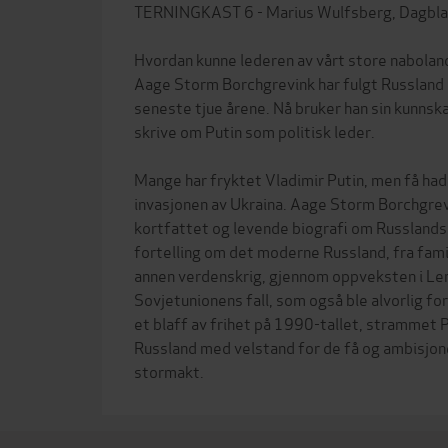
TERNINGKAST 6 - Marius Wulfsberg, Dagbla
Hvordan kunne lederen av vårt store naboland 
Aage Storm Borchgrevink har fulgt Russland 
seneste tjue årene. Nå bruker han sin kunnsk
skrive om Putin som politisk leder.
Mange har fryktet Vladimir Putin, men få ha
invasjonen av Ukraina. Aage Storm Borchgrev
kortfattet og levende biografi om Russlands
fortelling om det moderne Russland, fra fami
annen verdenskrig, gjennom oppveksten i Len
Sovjetunionens fall, som også ble alvorlig f
et blaff av frihet på 1990-tallet, strammet 
Russland med velstand for de få og ambisjo