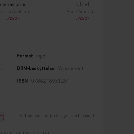
enerasjon null
Ufred
tefan Ahnhem
Åsne Seierstad
LYDBOK
LYDBOK
mp3
Format
ta
,
Vannmerket
DRM-beskyttelse
9788248931294
ISBN
Betingelser for brukergenerert innhold
0)
n vurderinger ennå