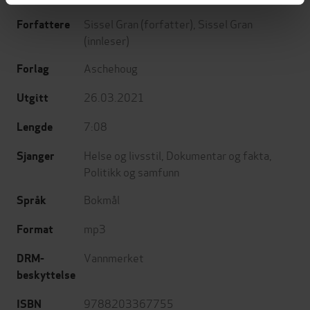
Sissel Gran
(forfatter),
Sissel Gran
Forfattere
(innleser)
Aschehoug
Forlag
26.03.2021
Utgitt
7:08
Lengde
Helse og livsstil
,
Dokumentar og fakta
,
Sjanger
Politikk og samfunn
Bokmål
Språk
mp3
Format
Vannmerket
DRM-
beskyttelse
9788203367755
ISBN