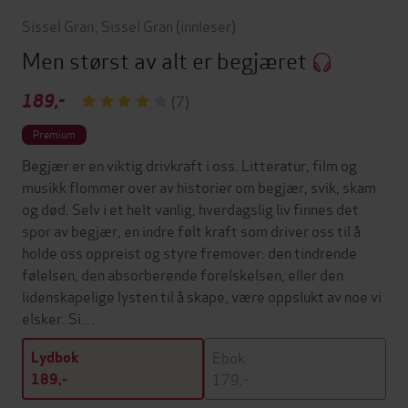
Sissel Gran
,
Sissel Gran
(innleser)
Men størst av alt er begjæret
189,-
(7)
Premium
Begjær er en viktig drivkraft i oss. Litteratur, film og
musikk flommer over av historier om begjær, svik, skam
og død. Selv i et helt vanlig, hverdagslig liv finnes det
spor av begjær, en indre følt kraft som driver oss til å
holde oss oppreist og styre fremover: den tindrende
følelsen, den absorberende forelskelsen, eller den
lidenskapelige lysten til å skape, være oppslukt av noe vi
elsker. Si…
Ebok
Lydbok
179,-
189,-