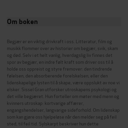
Om boken
Begjær er en viktig drivkraft i oss. Litteratur, film og
musikk flommer over av historier om begjær, svik, skam
og død. Selv i et helt vanlig, hverdagslig liv finnes det
spor av begjær, en indre følt kraft som driver oss til å
holde oss oppreist og styre fremover: den tindrende
følelsen, den absorberende forelskelsen, eller den
lidenskapelige lysten til å skape, være oppslukt av noe vi
elsker. Sissel Gran utforsker utroskapens psykologi og
det ville begjæret. Hun forteller om møter med menn og
kvinners utroskap: kortvarige affærer,
engangshendelser, langvarige sideforhold. Om lidenskap
som kan gjøre oss hjelpeløse når den melder seg på feil
sted, til feil tid. Sylskarpt beskriver hun dette