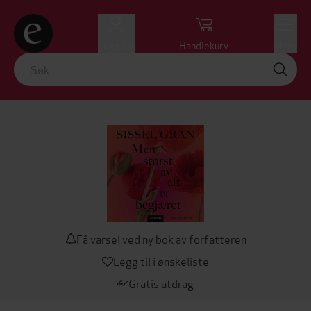
Logg inn
Handlekurv
Meny
Få varsel ved ny bok av forfatteren
Legg til i ønskeliste
Gratis utdrag