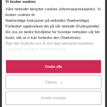
Vi bruker cookies
Våre nettsider benytter cookies (informasjonskapsler). Vi
bruker cookies til:
Nødvendige funksjoner på nettsiden (Nødvendige)
Forbedrer opplevelsen din på vår nettside (Funksjonelle)
Gir oss en bedre forståelse for hvordan nettsiden vår blir
brukt, slik at vi kan forbedre den (Statistiske)
Gjør det mulig for oss å vise deg relevante produkter,
kampanjer og tilbud (Markedsføring)
Klikk på «Godta alle» for å gi oss ditt samtykke til å
299,-
399,-
bruke cookies for alle disse formålene. Du kan også
Godta alle
Minnesota
Døde sjeler synger ikke
tilpasse ditt samtykke til spesifikke formål ved å klikke
Jo Nesbø
Jussi Adler-Olsen
på «Tilpass». Du kan når som helst trekke tilbake eller
LYDBOK
LYDBOK
Tilpass
endre ditt samtykke.
Godta utvalgte
kjøttets higen i liv og litteratur
Undertittel