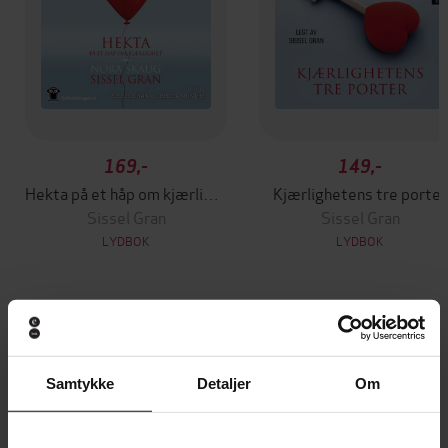
169,-
149,-
Hekta på et håp om kjærlighet
Kjærlighetens tre porter
Sissel Gran
Sissel Gran
LYDBOK
LYDBOK
Andre har også kjøpt
Samtykke
Detaljer
Om
Vinner av Rivertonprisen
Første gang på tilbud