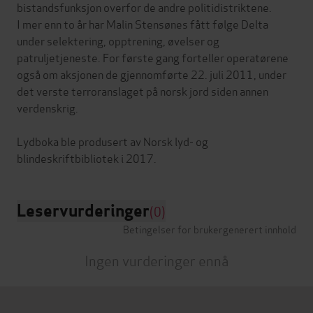
bistandsfunksjon overfor de andre politidistriktene.
I mer enn to år har Malin Stensønes fått følge Delta
under selektering, opptrening, øvelser og
patruljetjeneste. For første gang forteller operatørene
også om aksjonen de gjennomførte 22. juli 2011, under
det verste terroranslaget på norsk jord siden annen
verdenskrig.
Lydboka ble produsert av Norsk lyd- og
Leservurderinger
(0)
Betingelser for brukergenerert innhold
Ingen vurderinger ennå