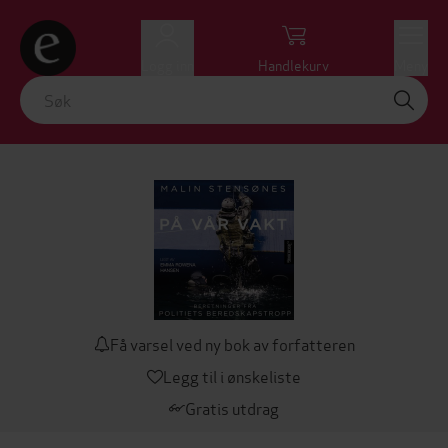
Logg inn
Handlekurv
Meny
Få varsel ved ny bok av forfatteren
Legg til i ønskeliste
Gratis utdrag