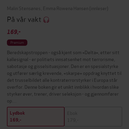
Malin Stensønes
,
Emma Rowena Hansen
(innleser)
På vår vakt
169,-
Premium
Beredskapstroppen - også kjent som «Delta», etter sitt
kallesignal - er politiets innsatsenhet mot terrorisme,
sabotasje og gisselsituasjoner. Den er en spesialstyrke
og utfører særlig krevende, «skarpe» oppdrag knyttet til
det trusselbildet alle kontraterrorstyrker i Europa står
overfor. Denne boken gir et unikt innblikk i hvordan slike
styrker øver, trener, driver seleksjon - og gjennomfører
op…
Ebok
Lydbok
179,-
169,-