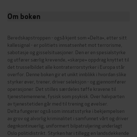
Om boken
Beredskapstroppen - også kjent som «Delta», etter sitt
kallesignal - er politiets innsatsenhet mot terrorisme,
sabotasje og gisselsituasjoner. Den er en spesialstyrke
og utfører særlig krevende, «skarpe» oppdrag knyttet til
det trusselbildet alle kontraterrorstyrker i Europa står
overfor. Denne boken gir et unikt innblikk i hvordan slike
styrker øver, trener, driver seleksjon - og gjennomfører
operasjoner. Det stilles særdeles tøffe kravene til
tjenestemennene, fysisk som psykisk. Over halvparten
av tjenestetiden går med til trening og øvelser.
Delta fungerer også som innsatsstyrke i bekjempelsen
av grov og alvorlig kriminalitet i samfunnet vårt og driver
døgnkontinuerlig, uniformert bilpatruljering underlagt
Oslo politidistrikt. Styrken har i tillegg en landsdekkende