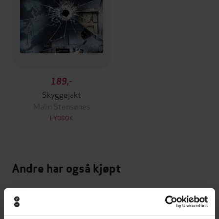
189,-
Skyggejakt
Malin Stensønes
LYDBOK
Andre har også kjøpt
Vinner av Rivertonprisen
Første gang på tilbud