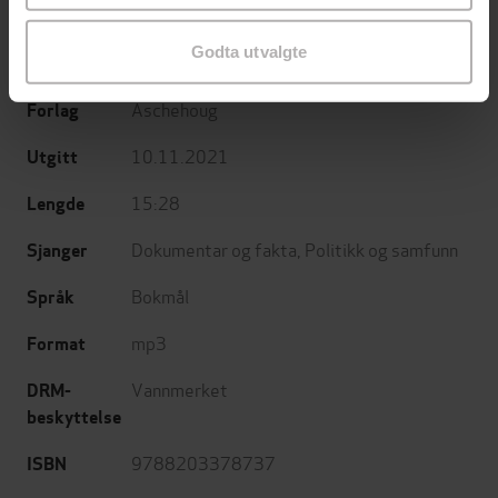
Malin Stensønes
(forfatter),
Emma Rowena
Forfattere
Godta utvalgte
Hansen
(innleser)
Aschehoug
Forlag
10.11.2021
Utgitt
15:28
Lengde
Dokumentar og fakta
,
Politikk og samfunn
Sjanger
Bokmål
Språk
mp3
Format
Vannmerket
DRM-
beskyttelse
9788203378737
ISBN