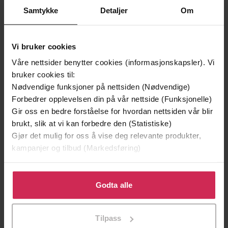
Samtykke
Detaljer
Om
Vi bruker cookies
Våre nettsider benytter cookies (informasjonskapsler). Vi
bruker cookies til:
Nødvendige funksjoner på nettsiden (Nødvendige)
Forbedrer opplevelsen din på vår nettside (Funksjonelle)
Gir oss en bedre forståelse for hvordan nettsiden vår blir
brukt, slik at vi kan forbedre den (Statistiske)
299,-
399,-
Gjør det mulig for oss å vise deg relevante produkter,
Minnesota
Døde sjeler synger ikke
kampanjer og tilbud (Markedsføring)
Jo Nesbø
Jussi Adler-Olsen
LYDBOK
LYDBOK
Klikk på «Godta alle» for å gi oss ditt samtykke til å
bruke cookies for alle disse formålene. Du kan også
Godta alle
tilpasse ditt samtykke til spesifikke formål ved å klikke
på «Tilpass». Du kan når som helst trekke tilbake eller
Tilpass
endre ditt samtykke.
beretninger fra politiets beredskapstropp
Undertittel