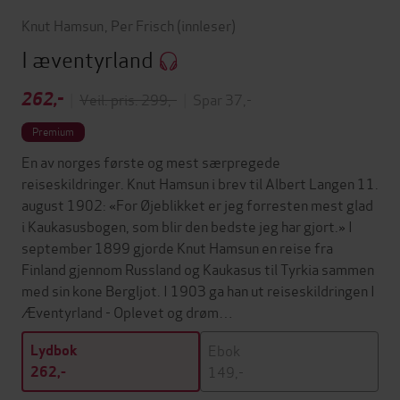
Knut Hamsun
,
Per Frisch
(innleser)
I æventyrland
262,-
|
Veil. pris: 299,-
|
Spar 37,-
Premium
En av norges første og mest særpregede
reiseskildringer. Knut Hamsun i brev til Albert Langen 11.
august 1902: «For Øjeblikket er jeg forresten mest glad
i Kaukasusbogen, som blir den bedste jeg har gjort.» I
september 1899 gjorde Knut Hamsun en reise fra
Finland gjennom Russland og Kaukasus til Tyrkia sammen
med sin kone Bergljot. I 1903 ga han ut reiseskildringen I
Æventyrland - Oplevet og drøm…
Ebok
Lydbok
149,-
262,-