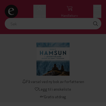
Logg inn
Handlekurv
Meny
Få varsel ved ny bok av forfatteren
Legg til i ønskeliste
Gratis utdrag