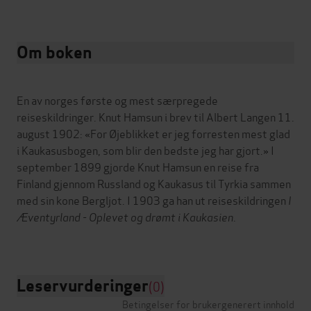
Om boken
En av norges første og mest særpregede
reiseskildringer. Knut Hamsun i brev til Albert Langen 11.
august 1902: «For Øjeblikket er jeg forresten mest glad
i Kaukasusbogen, som blir den bedste jeg har gjort.» I
september 1899 gjorde Knut Hamsun en reise fra
Finland gjennom Russland og Kaukasus til Tyrkia sammen
med sin kone Bergljot. I 1903 ga han ut reiseskildringen
I
Æventyrland - Oplevet og drømt i Kaukasien
.
Leservurderinger
(0)
Betingelser for brukergenerert innhold