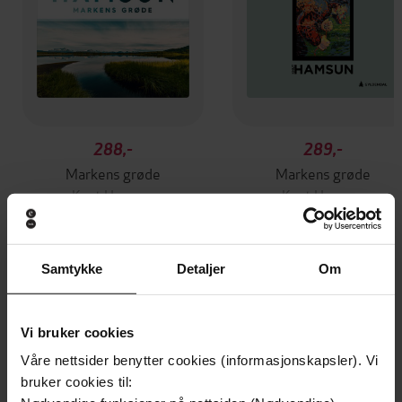
288,-
289,-
Markens grøde
Markens grøde
Knut Hamsun
Knut Hamsun
LYDBOK
LYDBOK
Samtykke
Detaljer
Om
Andre har også kjøpt
Vi bruker cookies
Våre nettsider benytter cookies (informasjonskapsler). Vi
Premium
Vinner av Bokhandlerprisen 20
bruker cookies til: