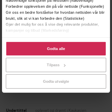
Nødvendige funksjoner på nettsiden (Nødvendige)
Forbedrer opplevelsen din på vår nettside (Funksjonelle)
Gir oss en bedre forståelse for hvordan nettsiden vår blir
brukt, slik at vi kan forbedre den (Statistiske)
Gjør det mulig for oss å vise deg relevante produkter,
kampanjer og tilbud (Markedsføring)
Klikk på «Godta alle» for å gi oss ditt samtykke til å
bruke cookies for alle disse formålene. Du kan også
Godta alle
tilpasse ditt samtykke til spesifikke formål ved å klikke
på «Tilpass». Du kan når som helst trekke tilbake eller
288,-
399,-
Tilpass
endre ditt samtykke.
Markens grøde
Sjøfareren
Knut Hamsun
Erika Fatland
Godta utvalgte
LYDBOK
LYDBOK
oplevet og drømt i Kaukasien
Undertittel