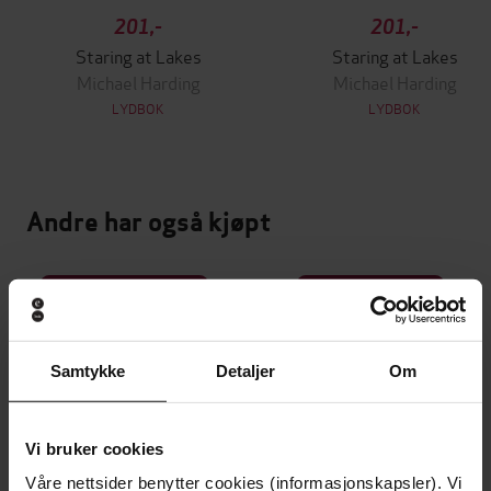
201,-
201,-
Staring at Lakes
Staring at Lakes
Michael Harding
Michael Harding
LYDBOK
LYDBOK
Andre har også kjøpt
Premium
Premium
Vinner av Rivertonprisen
Første gang på tilbud
Samtykke
Detaljer
Om
Vi bruker cookies
Våre nettsider benytter cookies (informasjonskapsler). Vi