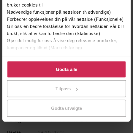
bruker cookies til:
Nødvendige funksjoner på nettsiden (Nødvendige)
Forbedrer opplevelsen din på vår nettside (Funksjonelle)
Gir oss en bedre forståelse for hvordan nettsiden vår blir
brukt, slik at vi kan forbedre den (Statistiske)
199,-
349,-
Gjør det mulig for oss å vise deg relevante produkter,
Minnesota
Utskudd
kampanjer og tilbud (Markedsføring)
Jo Nesbø
Jørn Lier Horst
EBOK
EBOK
Klikk på «Godta alle» for å gi oss ditt samtykke til å
bruke cookies for alle disse formålene. Du kan også
Godta alle
tilpasse ditt samtykke til spesifikke formål ved å klikke
på «Tilpass». Du kan når som helst trekke tilbake eller
Confessions of Love and Regret
Undertittel
Tilpass
endre ditt samtykke.
Michael Harding
(forfatter),
Michael
Forfattere
Harding
(innleser)
Godta utvalgte
Hachette Books Ireland
Forlag
13.10.2022
Utgitt