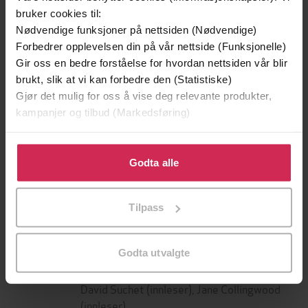
bruker cookies til:
Nødvendige funksjoner på nettsiden (Nødvendige)
Forbedrer opplevelsen din på vår nettside (Funksjonelle)
Gir oss en bedre forståelse for hvordan nettsiden vår blir
brukt, slik at vi kan forbedre den (Statistiske)
Gjør det mulig for oss å vise deg relevante produkter,
kampanjer og tilbud (Markedsføring)
129,-
129,-
Minnesota
Utskudd
Klikk på «Godta alle» for å gi oss ditt samtykke til å
Jo Nesbø
Jørn Lier Horst
bruke cookies for alle disse formålene. Du kan også
Godta alle
EBOK
EBOK
tilpasse ditt samtykke til spesifikke formål ved å klikke
på «Tilpass». Du kan når som helst trekke tilbake eller
Tilpass
endre ditt samtykke.
read by David Suchet
Undertittel
Godta utvalgte
New International Version
(forfatter),
Forfattere
David Suchet
(innleser),
Jane Collingwood
(innleser)