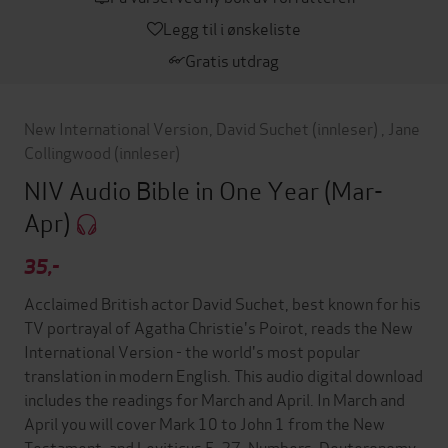
Legg til i ønskeliste
Gratis utdrag
New International Version
,
David Suchet
(innleser)
,
Jane
Collingwood
(innleser)
NIV Audio Bible in One Year (Mar-
Apr)
35,-
Acclaimed British actor David Suchet, best known for his
TV portrayal of Agatha Christie's Poirot, reads the New
International Version - the world's most popular
translation in modern English. This audio digital download
includes the readings for March and April. In March and
April you will cover Mark 10 to John 1 from the New
Testament, and Leviticus 5-27, Numbers, Deuteronomy