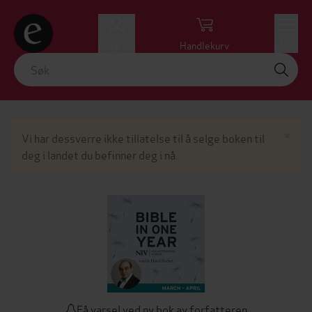
Logg inn
Handlekurv
Meny
Lu
×
Vi har dessverre ikke tillatelse til å selge boken til
deg i landet du befinner deg i nå.
Få varsel ved ny bok av forfatteren