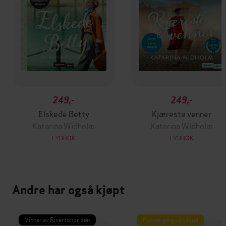
249,-
249,-
Elskede Betty
Kjæreste venner
Katarina Widholm
Katarina Widholm
LYDBOK
LYDBOK
Andre har også kjøpt
Vinner av Rivertonprisen
Første gang på tilbud