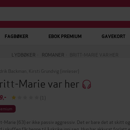
FAGBØKER
EBOK PREMIUM
GAVEKORT
LYDBØKER
ROMANER
BRITT-MARIE VAR HER
drik Backman
,
Kirsti Grundvig
(innleser)
ritt-Marie var her
9,-
(1)
remium
tt-Marie (63) er ikke passiv aggressiv. Det er bare det at skitt og
d i skuffen får henne til å skrike inni seg. Hun har akkurat forla