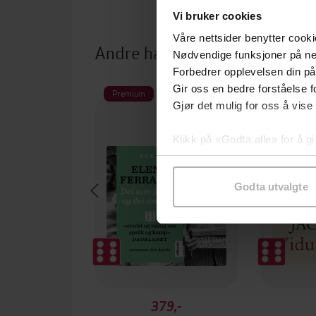
Vi bruker cookies
Våre nettsider benytter cooki
Andre har også kjøpt
Nødvendige funksjoner på ne
Forbedrer opplevelsen din på
Gir oss en bedre forståelse fo
Premium
Premium
Gjør det mulig for oss å vise
Klikk på «Godta alle» for å gi
samtykke til spesifikke formå
Godta utvalgte
379,-