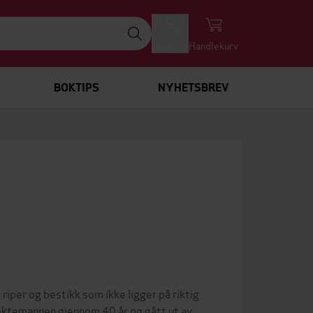
Logg inn
Handlekurv
BOKTIPS
NYHETSBREV
 riper og bestikk som ikke ligger på riktig
tt ektemannen gjennom 40 år og gått ut av