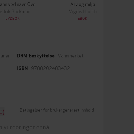
ann ved navn Ove
Arv og miljø
edrik Backman
Vigdis Hjorth
LYDBOK
EBOK
aner
Vannmerket
DRM-beskyttelse
9788202483432
ISBN
Betingelser for brukergenerert innhold
0)
n vurderinger ennå