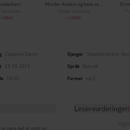
underbarn
Morder-Anders og hans venner (samt en og annen uvenn)
En m
 Jacobsen
Jonas Jonasson
Fr
LYDBOK
LYDBOK
Cappelen Damm
Skjønnlitteratur
,
Rom
g
Sjanger
19.10.2015
Bokmål
t
Språk
10:35
mp3
de
Format
Leservurderinger
(
Inge
 er bare det at skitt og