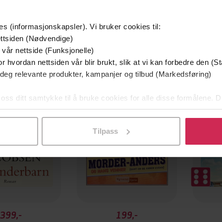
es (informasjonskapsler). Vi bruker cookies til:
ttsiden (Nødvendige)
 vår nettside (Funksjonelle)
r hvordan nettsiden vår blir brukt, slik at vi kan forbedre den (St
Premium
Premi
 deg relevante produkter, kampanjer og tilbud (Markedsføring)
 oss ditt samtykke til å bruke cookies for alle disse formålene. D
l ved å klikke på «Tilpass». Du kan når som helst trekke tilbake
Tilpass
399,-
199,-