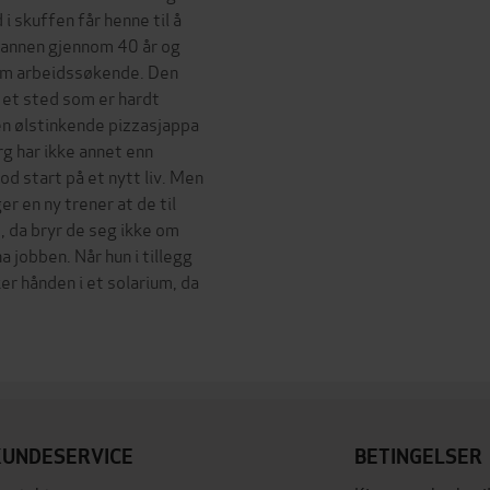
 i skuffen får henne til å
emannen gjennom 40 år og
 som arbeidssøkende. Den
 et sted som er hardt
en ølstinkende pizzasjappa
rg har ikke annet enn
od start på et nytt liv. Men
 en ny trener at de til
t, da bryr de seg ikke om
a jobben. Når hun i tillegg
ker hånden i et solarium, da
KUNDESERVICE
BETINGELSER