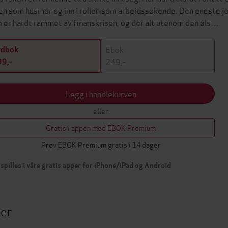
len som husmor og inn i rollen som arbeidssøkende. Den eneste jo
 er hardt rammet av finanskrisen, og der alt utenom den øls…
Ebok
ydbok
249,-
9,-
Legg i handlekurven
eller
Gratis i appen med EBOK Premium
Prøv EBOK Premium gratis i 14 dager
spilles i våre gratis apper for iPhone/iPad og Android
ter