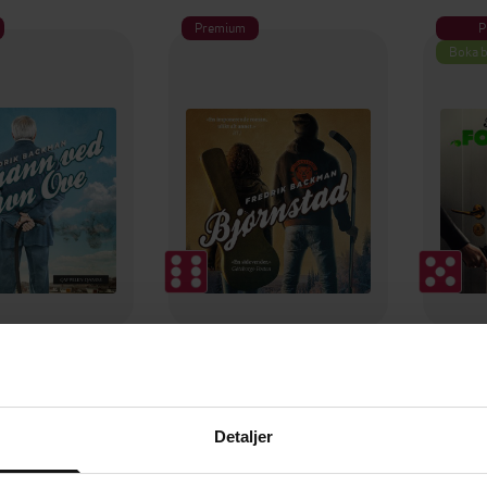
Premium
P
Boka b
399,-
399,-
 ved navn Ove
Bjørnstad
F
rik Backman
Fredrik Backman
Fr
LYDBOK
LYDBOK
Detaljer