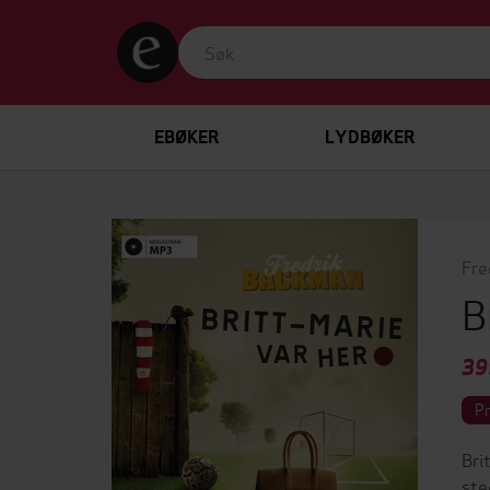
EBØKER
LYDBØKER
Fre
B
39
P
Bri
ste