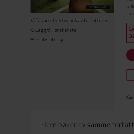
rol
som
Få varsel ved ny bok av forfatteren
Legg til i ønskeliste
L
39
Gratis utdrag
Kan 
Flere bøker av samme forfat