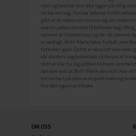
riper og bestikk som ikke ligger på riktig sted
skrike inni seg. Hun har akkurat forlatt ekt
gått ut av rollen som husmor og inn i rollen
eneste jobben hun kan få befinner seg i Borg,
rammet av finanskrisen, og der alt utenom d
er nedlagt. Britt-Marie hater fotball, men Bo
fotballen igjen. Dette er absolutt ikke noen g
når stedets ungdomsklubb så desperat trenger
slutt er klar for å gi jobben til hvem som hels
detaljer som at Britt-Marie absolutt ikke vil h
blir invitert på date av en politimann og brek
fins det ingen vei tilbake.
OM OSS