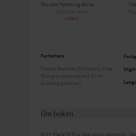
Dei som flyktar og dei som blir
Vid
Elena Ferrante
Roy
LYDBOK
Forfattere
Forla
Fredrik Backman
(forfatter),
Einar
Utgit
Blomgren
(oversetter),
Kirsti
Leng
Grundvig
(innleser)
Om boken
Britt-Marie (63) er ikke passiv aggressiv. Det