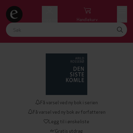
Logg inn
Handlekurv
Meny
Få varsel ved ny bok i serien
Få varsel ved ny bok av forfatteren
Legg til i ønskeliste
Gratis utdrag