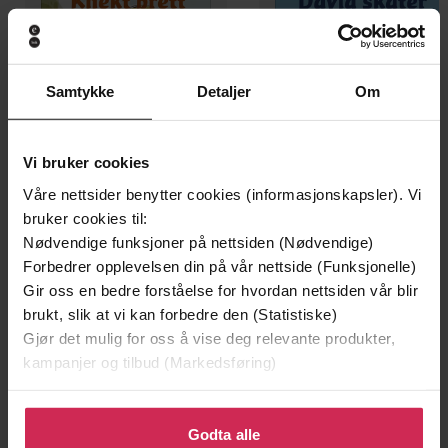
Samtykke
Detaljer
Om
Vi bruker cookies
Våre nettsider benytter cookies (informasjonskapsler). Vi
149,-
149,-
bruker cookies til:
Knekt brett
David skater
Nødvendige funksjoner på nettsiden (Nødvendige)
Arild Rossebø
Arild Rossebø
Forbedrer opplevelsen din på vår nettside (Funksjonelle)
LYDBOK
LYDBOK
Gir oss en bedre forståelse for hvordan nettsiden vår blir
brukt, slik at vi kan forbedre den (Statistiske)
Gjør det mulig for oss å vise deg relevante produkter,
kampanjer og tilbud (Markedsføring)
Arild Rossebø
(forfatter),
Arild Rossebø
Forfattere
(innleser)
Klikk på «Godta alle» for å gi oss ditt samtykke til å
bruke cookies for alle disse formålene. Du kan også
Godta alle
Flamme
Forlag