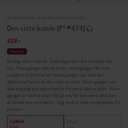
Arild Rossebø
,
Arild Rossebø
(innleser)
Den siste komle
(F° #474)
329,-
Premium
En dag skal vi alle dø. Som regel dør våre foreldre før
oss. Noen ganger dør de brått, noen ganger får vi en
mulighet til å ta farvel. Noen ganger sier ikke den
dødssyke fra om at det snart er slutt. Noen ganger sier
ikke engang ens egen familie fra om at det er slutt. Noen
ganger er faktisk livet slik at ens far kan være død uten
at du vet noe som helst. "Jeg tenkte over situasjonen: En
person i…
Ebok
Lydbok
199,-