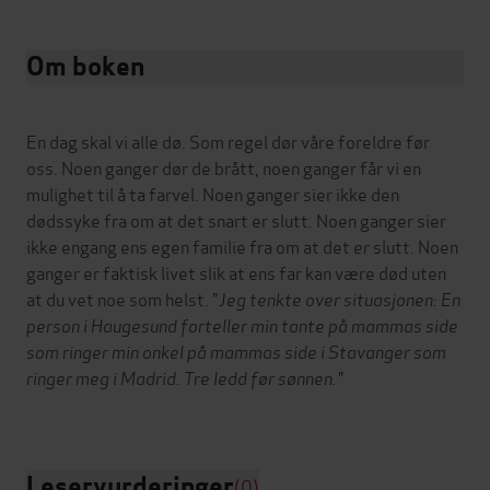
Om boken
En dag skal vi alle dø. Som regel dør våre foreldre før
oss. Noen ganger dør de brått, noen ganger får vi en
mulighet til å ta farvel. Noen ganger sier ikke den
dødssyke fra om at det snart er slutt. Noen ganger sier
ikke engang ens egen familie fra om at det
er
slutt. Noen
ganger er faktisk livet slik at ens far kan være død uten
at du vet noe som helst. "
Jeg tenkte over situasjonen: En
person i Haugesund forteller min tante på mammas side
som ringer min onkel på mammas side i Stavanger som
ringer meg i Madrid. Tre ledd før sønnen."
Leservurderinger
(0)