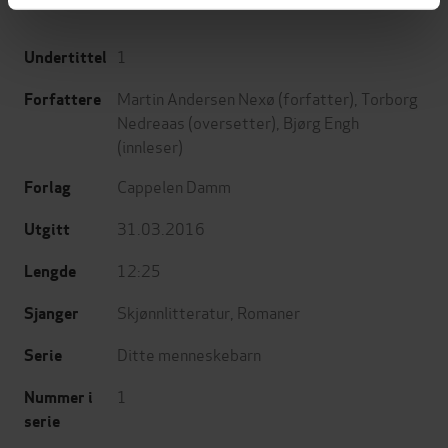
1
Undertittel
Martin Andersen Nexø
(forfatter),
Torborg
Forfattere
Nedreaas
(oversetter),
Bjørg Engh
(innleser)
Cappelen Damm
Forlag
31.03.2016
Utgitt
12:25
Lengde
Skjønnlitteratur
,
Romaner
Sjanger
Ditte menneskebarn
Serie
1
Nummer i
serie