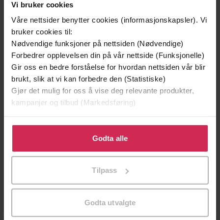
Vi bruker cookies
Premium
Våre nettsider benytter cookies (informasjonskapsler). Vi
bruker cookies til:
Nødvendige funksjoner på nettsiden (Nødvendige)
Forbedrer opplevelsen din på vår nettside (Funksjonelle)
Gir oss en bedre forståelse for hvordan nettsiden vår blir
brukt, slik at vi kan forbedre den (Statistiske)
Gjør det mulig for oss å vise deg relevante produkter,
kampanjer og tilbud (Markedsføring)
Klikk på «Godta alle» for å gi oss ditt samtykke til å
bruke cookies for alle disse formålene. Du kan også
Godta alle
tilpasse ditt samtykke til spesifikke formål ved å klikke
149,-
199,-
på «Tilpass». Du kan når som helst trekke tilbake eller
Jenta som ble igjen
Tante Ulrikkes vei
Tilpass
endre ditt samtykke.
Jojo Moyes
Zeshan Shakar
EBOK
EBOK
Godta utvalgte