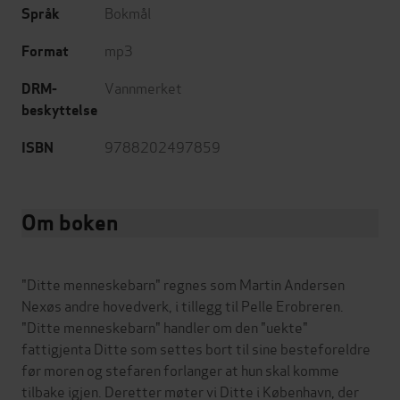
Bokmål
Språk
mp3
Format
Vannmerket
DRM-
beskyttelse
9788202497859
ISBN
Om boken
"Ditte menneskebarn" regnes som Martin Andersen
Nexøs andre hovedverk, i tillegg til Pelle Erobreren.
"Ditte menneskebarn" handler om den "uekte"
fattigjenta Ditte som settes bort til sine besteforeldre
før moren og stefaren forlanger at hun skal komme
tilbake igjen. Deretter møter vi Ditte i København, der