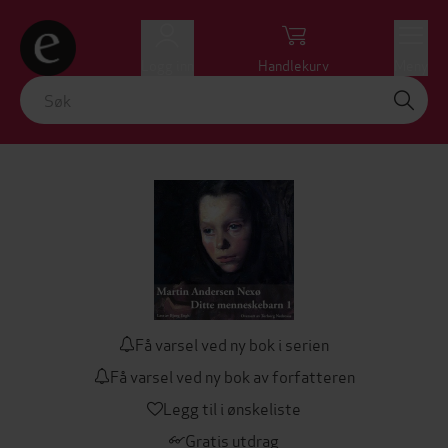
Logg inn
Handlekurv
Meny
Få varsel ved ny bok i serien
Få varsel ved ny bok av forfatteren
Legg til i ønskeliste
Gratis utdrag