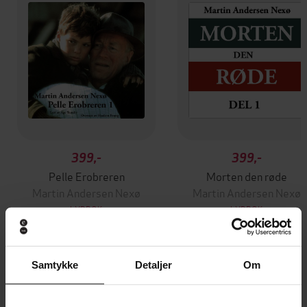
399,-
399,-
Pelle Erobreren
Morten den røde
Martin Andersen Nexø
Martin Andersen Nexø
LYDBOK
LYDBOK
Samtykke
Detaljer
Om
Andre har også kjøpt