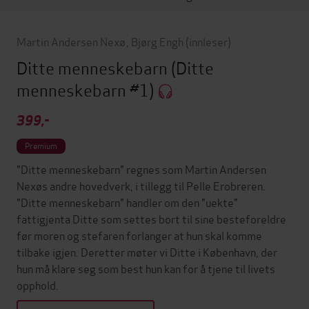
Martin Andersen Nexø
,
Bjørg Engh
(innleser)
Ditte menneskebarn
(Ditte
menneskebarn #1)
399,-
Premium
"Ditte menneskebarn" regnes som Martin Andersen
Nexøs andre hovedverk, i tillegg til Pelle Erobreren.
"Ditte menneskebarn" handler om den "uekte"
fattigjenta Ditte som settes bort til sine besteforeldre
før moren og stefaren forlanger at hun skal komme
tilbake igjen. Deretter møter vi Ditte i København, der
hun må klare seg som best hun kan for å tjene til livets
opphold.