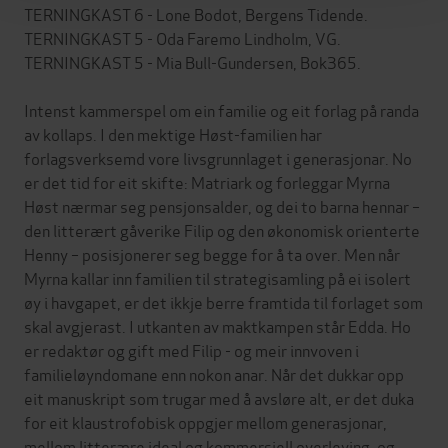
TERNINGKAST 6 - Lone Bodot, Bergens Tidende.
TERNINGKAST 5 - Oda Faremo Lindholm, VG.
TERNINGKAST 5 - Mia Bull-Gundersen, Bok365.
Intenst kammerspel om ein familie og eit forlag på randa
av kollaps. I den mektige Høst-familien har
forlagsverksemd vore livsgrunnlaget i generasjonar. No
er det tid for eit skifte: Matriark og forleggar Myrna
Høst nærmar seg pensjonsalder, og dei to barna hennar –
den litterært gåverike Filip og den økonomisk orienterte
Henny – posisjonerer seg begge for å ta over. Men når
Myrna kallar inn familien til strategisamling på ei isolert
øy i havgapet, er det ikkje berre framtida til forlaget som
skal avgjerast. I utkanten av maktkampen står Edda. Ho
er redaktør og gift med Filip - og meir innvoven i
familieløyndomane enn nokon anar. Når det dukkar opp
eit manuskript som trugar med å avsløre alt, er det duka
for eit klaustrofobisk oppgjer mellom generasjonar,
mellom litterære ideal og kommersiell overleving, og