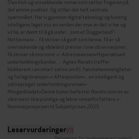
5!en klok og urovekkende roman som setter fingeren på
det ømme punktet. Og stiller det helt sentrale
spørsmålet: Har vi gjennom digital teknologi og kunstig
intelligens laget oss en verden der mye av det vi har og
vil ha, er dømt til å gå under...som et Doggerland?-
Nettavisen«... få skriver så godt som henne, få er så
overraskende og nådeløst presise i sine observasjoner,
få skriver så morsomt.»- Adresseavisen«Hyperaktuell
underholdningsbombe. ... Agnes Ravatn treffer
klokkerent i en smart satire om KI, familiehemmeligheter
og forlagsbransjen.»-Aftenposten«...en intelligent og
satirepreget underholdningsroman»-
Morgenbladet«Denne boken befester Ravatn som en av
våre mest skarpsindige og lekne romanforfattere.»-
Leservurderinger
(0)
Betingelser for brukergenerert innhold