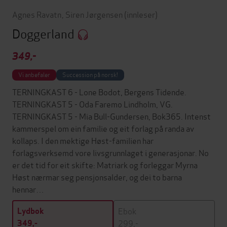
Agnes Ravatn
,
Siren Jørgensen
(innleser)
Doggerland
349,-
Vi anbefaler
Succession på norsk!
TERNINGKAST 6 - Lone Bodot, Bergens Tidende.
TERNINGKAST 5 - Oda Faremo Lindholm, VG.
TERNINGKAST 5 - Mia Bull-Gundersen, Bok365. Intenst
kammerspel om ein familie og eit forlag på randa av
kollaps. I den mektige Høst-familien har
forlagsverksemd vore livsgrunnlaget i generasjonar. No
er det tid for eit skifte: Matriark og forleggar Myrna
Høst nærmar seg pensjonsalder, og dei to barna
hennar…
Ebok
Lydbok
299,-
349,-