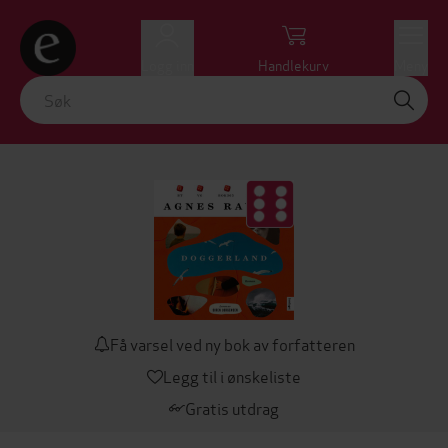
Logg inn
Handlekurv
Meny
Få varsel ved ny bok av forfatteren
Legg til i ønskeliste
Gratis utdrag