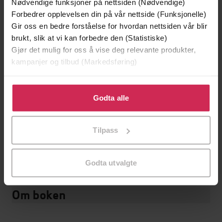
Nødvendige funksjoner på nettsiden (Nødvendige)
Forbedrer opplevelsen din på vår nettside (Funksjonelle)
30.09.2025
Utgitt
Gir oss en bedre forståelse for hvordan nettsiden vår blir
5:43
Lengde
brukt, slik at vi kan forbedre den (Statistiske)
Gjør det mulig for oss å vise deg relevante produkter,
Skjønnlitteratur
,
Romaner
Sjanger
kampanjer og tilbud (Markedsføring)
Nynorsk
Språk
Klikk på «Godta alle» for å gi oss ditt samtykke til å
bruke cookies for alle disse formålene. Du kan også
mp3
Godta alle
Format
tilpasse ditt samtykke til spesifikke formål ved å klikke
Vannmerket
DRM-
på «Tilpass». Du kan når som helst trekke tilbake eller
Tilpass
beskyttelse
endre ditt samtykke.
9788234015953
ISBN
Godta utvalgte
Om boken