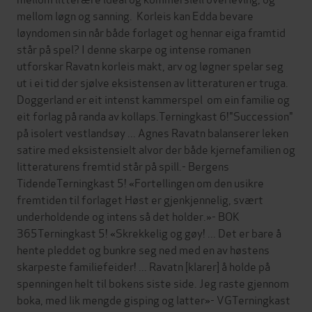
mellom løgn og sanning. Korleis kan Edda bevare
løyndomen sin når både forlaget og hennar eiga framtid
står på spel? I denne skarpe og intense romanen
utforskar Ravatn korleis makt, arv og løgner spelar seg
ut i ei tid der sjølve eksistensen av litteraturen er truga.
Doggerland er eit intenst kammerspel om ein familie og
eit forlag på randa av kollaps.Terningkast 6!"Succession"
på isolert vestlandsøy ... Agnes Ravatn balanserer leken
satire med eksistensielt alvor der både kjernefamilien og
litteraturens fremtid står på spill.- Bergens
TidendeTerningkast 5! «Fortellingen om den usikre
fremtiden til forlaget Høst er gjenkjennelig, svært
underholdende og intens så det holder.»- BOK
365Terningkast 5! «Skrekkelig og gøy! ... Det er bare å
hente pleddet og bunkre seg ned med en av høstens
skarpeste familiefeider! ... Ravatn [klarer] å holde på
spenningen helt til bokens siste side. Jeg raste gjennom
boka, med lik mengde gisping og latter»- VGTerningkast