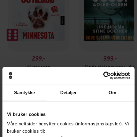
299,-
399,-
Minnesota
Døde sjeler synger ikke
Jo Nesbø
Jussi Adler-Olsen
LYDBOK
LYDBOK
Samtykke
Detaljer
Om
Agnes Ravatn
(forfatter),
Siren
Vi bruker cookies
Forfattere
Jørgensen
(innleser)
Våre nettsider benytter cookies (informasjonskapsler). Vi
bruker cookies til:
Samlaget
Forlag