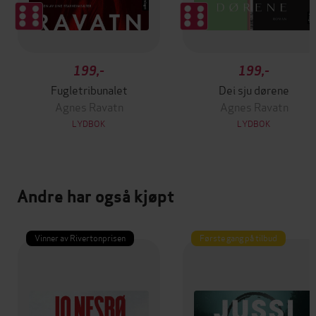
199,-
199,-
Fugletribunalet
Dei sju dørene
Agnes Ravatn
Agnes Ravatn
LYDBOK
LYDBOK
Andre har også kjøpt
Vinner av Rivertonprisen
Første gang på tilbud