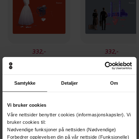
332,-
332,-
Solkors
Sjelesang
Ole Kristian Ellingsen
Ole Kristian Ellingsen
LYDBOK
LYDBOK
Samtykke
Detaljer
Om
Andre har også kjøpt
Vi bruker cookies
Våre nettsider benytter cookies (informasjonskapsler). Vi
bruker cookies til:
Premium
Premium
Nødvendige funksjoner på nettsiden (Nødvendige)
Forbedrer opplevelsen din på vår nettside (Funksjonelle)