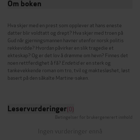
Om boken
Hva skjer med en prest som opplever at hans eneste
datter blir voldtatt og drept? Hva skjer med troen på
Gud når gjerningsmannen havner utenfor norsk politis
rekkevidde? Hvordan påvirker en slik tragedie et
ekteskap? Og er det lov å drømme om hevn? Finnes det
noen rettferdighet å få?
Endetid
er en sterk og
tankevekkende roman om tro, tvil og maktesløshet, løst
basert på den såkalte Martine-saken.
Leservurderinger
(0)
Betingelser for brukergenerert innhold
Ingen vurderinger ennå