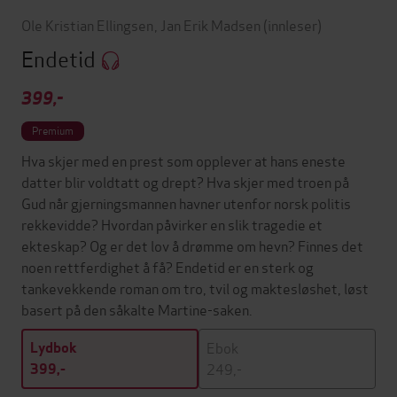
Ole Kristian Ellingsen
,
Jan Erik Madsen
(innleser)
Endetid
399,-
Premium
Hva skjer med en prest som opplever at hans eneste
datter blir voldtatt og drept? Hva skjer med troen på
Gud når gjerningsmannen havner utenfor norsk politis
rekkevidde? Hvordan påvirker en slik tragedie et
ekteskap? Og er det lov å drømme om hevn? Finnes det
noen rettferdighet å få? Endetid er en sterk og
tankevekkende roman om tro, tvil og maktesløshet, løst
basert på den såkalte Martine-saken.
Ebok
Lydbok
249,-
399,-