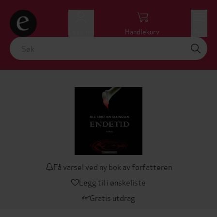
Logg inn
Handlekurv
Meny
Få varsel ved ny bok av forfatteren
Legg til i ønskeliste
Gratis utdrag