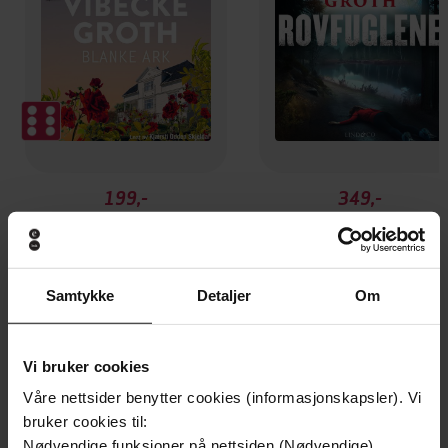
199,-
349,-
Blanke ark
Rovfuglene
Vibecke Groth
Vibecke Groth
LYDBOK
LYDBOK
Samtykke
Detaljer
Om
Vi bruker cookies
Andre har også kjøpt
Våre nettsider benytter cookies (informasjonskapsler). Vi
bruker cookies til:
Vinner av Rivertonprisen
Første gang på tilbud
Nødvendige funksjoner på nettsiden (Nødvendige)