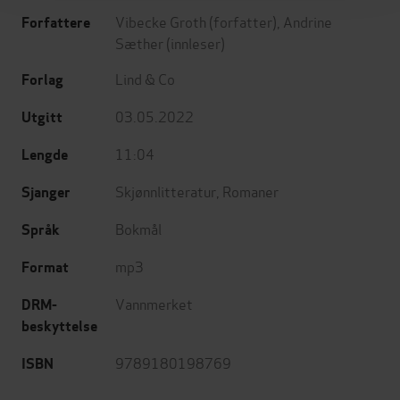
Vibecke Groth
(forfatter),
Andrine
Forfattere
Sæther
(innleser)
Lind & Co
Forlag
03.05.2022
Utgitt
11:04
Lengde
Skjønnlitteratur
,
Romaner
Sjanger
Bokmål
Språk
mp3
Format
Vannmerket
DRM-
beskyttelse
9789180198769
ISBN