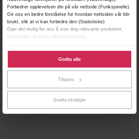
Forbedrer opplevelsen din på vår nettside (Funksjonelle)
Gir oss en bedre forståelse for hvordan nettsiden vår blir
brukt, slik at vi kan forbedre den (Statistiske)
Gjør det mulig for oss å vise deg relevante produkter,
kampanjer og tilbud (Markedsføring)
Klikk på «Godta alle» for å gi oss ditt samtykke til å
bruke cookies for alle disse formålene. Du kan også
Godta alle
tilpasse ditt samtykke til spesifikke formål ved å klikke
på «Tilpass». Du kan når som helst trekke tilbake eller
Tilpass
endre ditt samtykke.
299,-
399,-
Minnesota
Døde sjeler synger ikke
Godta utvalgte
Jo Nesbø
Jussi Adler-Olsen
LYDBOK
LYDBOK