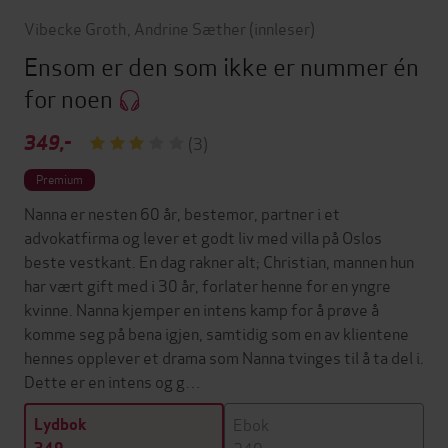
Vibecke Groth
,
Andrine Sæther
(innleser)
Ensom er den som ikke er nummer én
for noen
349,-
(3)
Premium
Nanna er nesten 60 år, bestemor, partner i et
advokatfirma og lever et godt liv med villa på Oslos
beste vestkant. En dag rakner alt; Christian, mannen hun
har vært gift med i 30 år, forlater henne for en yngre
kvinne. Nanna kjemper en intens kamp for å prøve å
komme seg på bena igjen, samtidig som en av klientene
hennes opplever et drama som Nanna tvinges til å ta del i.
Dette er en intens og g…
Ebok
Lydbok
249,-