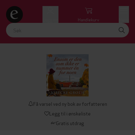
Logg inn
Handlekurv
Meny
Få varsel ved ny bok av forfatteren
Legg til i ønskeliste
Gratis utdrag