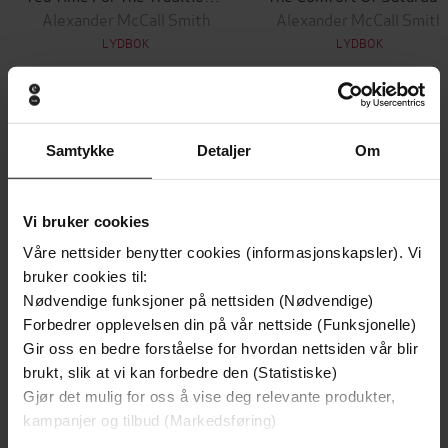
Alexander McCall Smith
Alexander McCall Smith
LYDBOK
LYDBOK
Andre har også kjøpt
Samtykke
Detaljer
Om
Premium
Premium
Vi bruker cookies
Vinner av Rivertonprisen
Første gang på tilbud
Våre nettsider benytter cookies (informasjonskapsler). Vi
bruker cookies til:
Nødvendige funksjoner på nettsiden (Nødvendige)
Forbedrer opplevelsen din på vår nettside (Funksjonelle)
Gir oss en bedre forståelse for hvordan nettsiden vår blir
brukt, slik at vi kan forbedre den (Statistiske)
Gjør det mulig for oss å vise deg relevante produkter,
kampanjer og tilbud (Markedsføring)