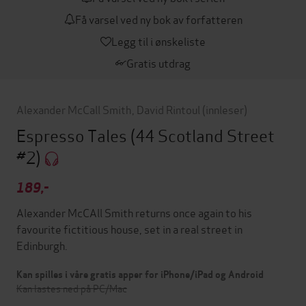
Få varsel ved ny bok av forfatteren
Legg til i ønskeliste
Gratis utdrag
Alexander McCall Smith
,
David Rintoul
(innleser)
Espresso Tales
(44 Scotland Street
#2)
189,-
Alexander McCAll Smith returns once again to his
favourite fictitious house, set in a real street in
Edinburgh.
Kan spilles i våre gratis apper for iPhone/iPad og Android
Kan lastes ned på PC/Mac