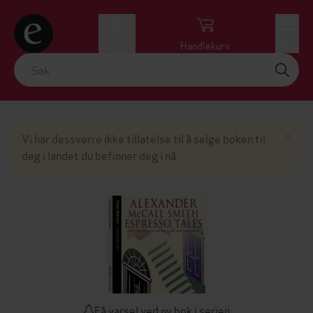
Logg inn
Handlekurv
Meny
Lu
×
Vi har dessverre ikke tillatelse til å selge boken til
deg i landet du befinner deg i nå.
Få varsel ved ny bok i serien