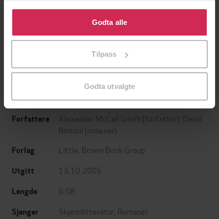
Klikk på «Godta alle» for å gi oss ditt samtykke til å
bruke cookies for alle disse formålene. Du kan også
Godta alle
199,-
349,-
tilpasse ditt samtykke til spesifikke formål ved å klikke
Minnesota
Utskudd
på «Tilpass». Du kan når som helst trekke tilbake eller
Jo Nesbø
Jørn Lier Horst
Tilpass
endre ditt samtykke.
EBOK
EBOK
Godta utvalgte
Alexander McCall Smith
(forfatter),
David
Forfattere
Rintoul
(innleser)
Little, Brown Book Group
Forlag
13.10.2005
Utgitt
6:08
Lengde
Skjønnlitteratur
,
Romaner
Sjanger