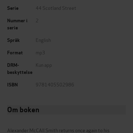
44 Scotland Street
Serie
2
Nummer i
serie
English
Språk
mp3
Format
Kun app
DRM-
beskyttelse
9781405502986
ISBN
Om boken
Alexander McCAll Smith returns once again to his