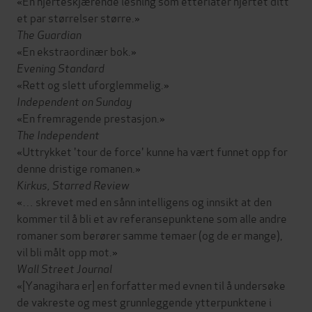
«En hjerteskjærende lesning som etterlater hjertet ditt
et par størrelser større.»
The Guardian
«En ekstraordinær bok.»
Evening Standard
«Rett og slett uforglemmelig.»
Independent on Sunday
«En fremragende prestasjon.»
The Independent
«Uttrykket 'tour de force' kunne ha vært funnet opp for
denne dristige romanen.»
Kirkus, Starred Review
«… skrevet med en sånn intelligens og innsikt at den
kommer til å bli et av referansepunktene som alle andre
romaner som berører samme temaer (og de er mange),
vil bli målt opp mot.»
Wall Street Journal
«[Yanagihara er] en forfatter med evnen til å undersøke
de vakreste og mest grunnleggende ytterpunktene i