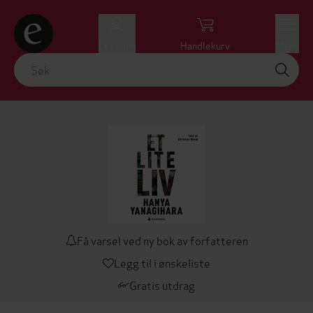
Logg inn
Handlekurv
Meny
Få varsel ved ny bok av forfatteren
Legg til i ønskeliste
Gratis utdrag