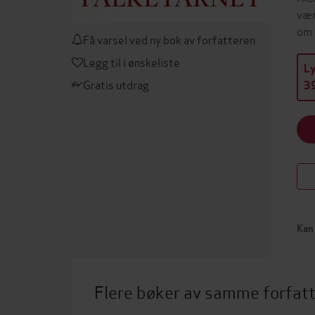
vær
om 
Få varsel ved ny bok av forfatteren
Legg til i ønskeliste
L
Gratis utdrag
39
Kan 
Flere bøker av samme forfat