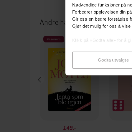
Nødvendige funksjoner på ne
Forbedrer opplevelsen din på
Andre har også kjøpt
Gir oss en bedre forståelse fo
Gjør det mulig for oss å vise
Premium
Klikk på «Godta alle» for å gi
samtykke til spesifikke formå
Godta utvalgte
149,-