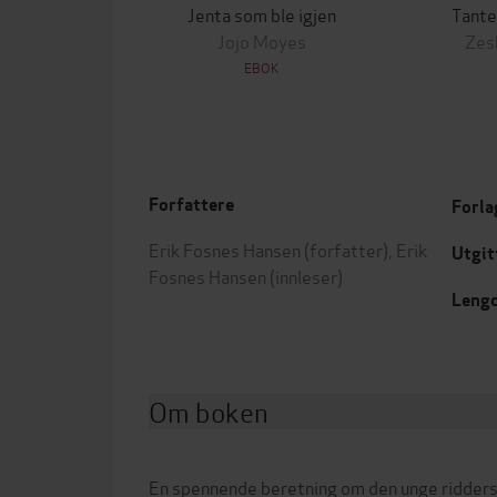
Jenta som ble igjen
Tante
Jojo Moyes
Zes
EBOK
Forfattere
Forla
Erik Fosnes Hansen
(forfatter),
Erik
Utgit
Fosnes Hansen
(innleser)
Leng
Om boken
En spennende beretning om den unge ridder