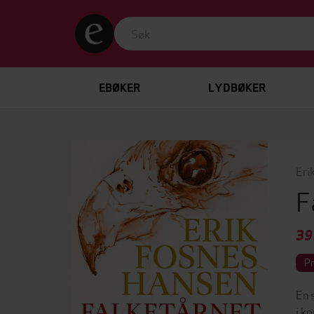
EBØKER
LYDBØKER
Eri
F
39
P
En 
i k