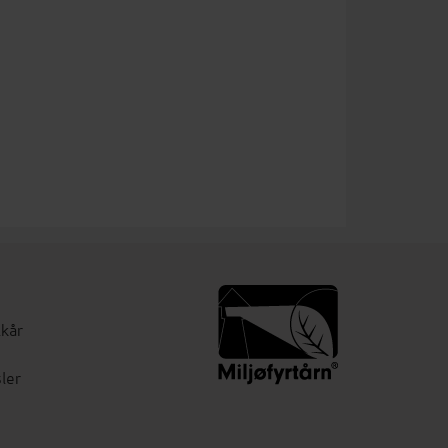
lkår
ler