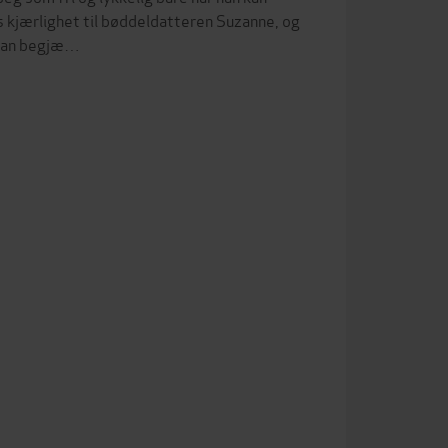
s kjærlighet til bøddeldatteren Suzanne, og
 han begjæ…