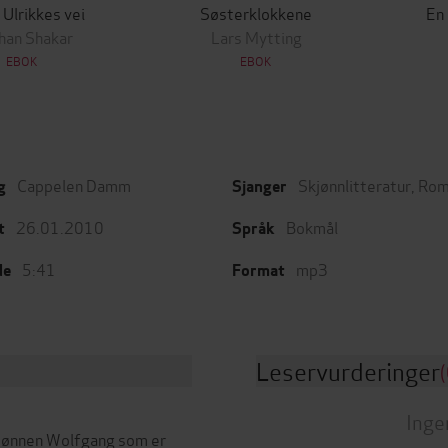
 Ulrikkes vei
Søsterklokkene
En
han Shakar
Lars Mytting
EBOK
EBOK
Cappelen Damm
Skjønnlitteratur
,
Rom
g
Sjanger
26.01.2010
Bokmål
t
Språk
5:41
mp3
de
Format
Leservurderinger
(
Inge
sønnen Wolfgang som er