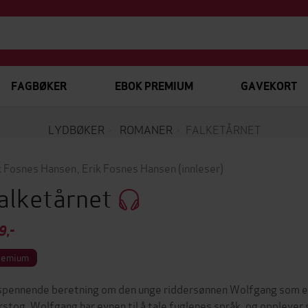
FAGBØKER
EBOK PREMIUM
GAVEKORT
LYDBØKER
ROMANER
FALKETÅRNET
k Fosnes Hansen
,
Erik Fosnes Hansen
(innleser)
alketårnet
9,-
remium
spennende beretning om den unge riddersønnen Wolfgang som er 
orstog. Wolfgang har evnen til å tale fuglenes språk, og opplever 