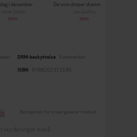
 dag i desember
De som dreper drømmer, sover aldri
Lek
Josie Silver
Jan Guillou
EBOK
EBOK
aner
Vannmerket
DRM-beskyttelse
9788202313180
ISBN
Betingelser for brukergenerert innhold
0)
n vurderinger ennå