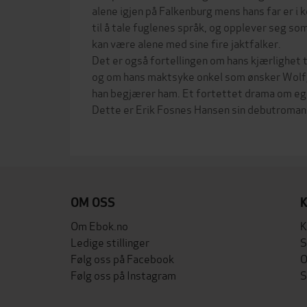
alene igjen på Falkenburg mens hans far er i
til å tale fuglenes språk, og opplever seg som
kan være alene med sine fire jaktfalker.
Det er også fortellingen om hans kjærlighet 
og om hans maktsyke onkel som ønsker Wolf
han begjærer ham. Et fortettet drama om egen
Dette er Erik Fosnes Hansen sin debutroman
OM OSS
Om Ebok.no
K
Ledige stillinger
S
Følg oss på Facebook
O
Følg oss på Instagram
S