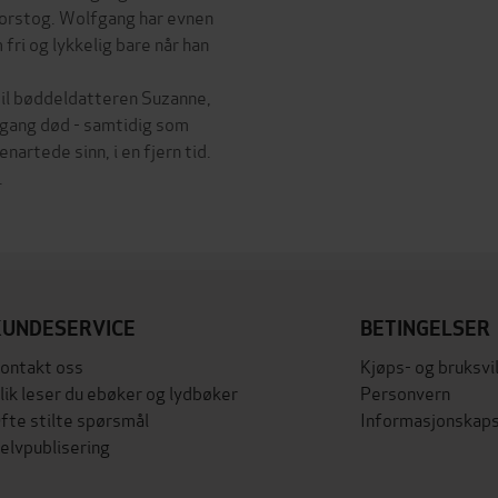
 korstog. Wolfgang har evnen
 fri og lykkelig bare når han
til bøddeldatteren Suzanne,
gang død - samtidig som
artede sinn, i en fjern tid.
.
KUNDESERVICE
BETINGELSER
ontakt oss
Kjøps- og bruksvi
lik leser du ebøker og lydbøker
Personvern
fte stilte spørsmål
Informasjonskaps
elvpublisering