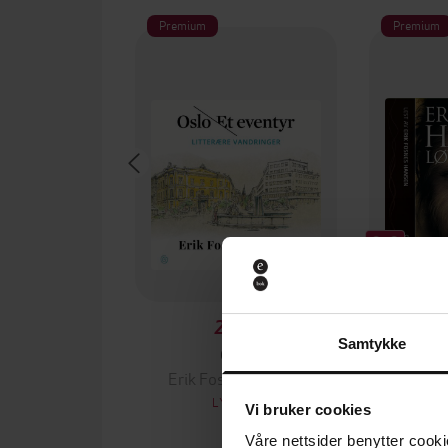
Premium
Premium
249,-
Samtykke
Oslo
Lø
Erik Fosnes Hansen
Erik F
LYDBOK
Vi bruker cookies
Våre nettsider benytter cooki