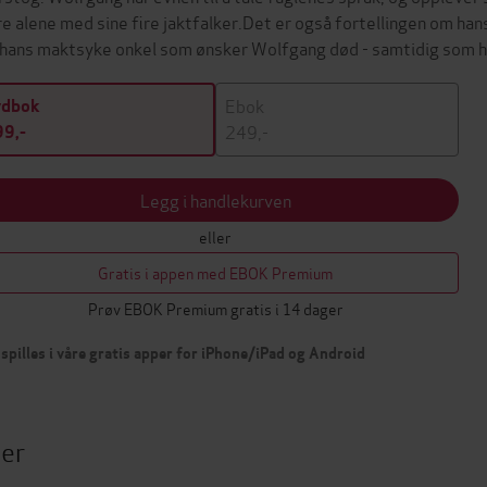
e alene med sine fire jaktfalker.Det er også fortellingen om han
hans maktsyke onkel som ønsker Wolfgang død - samtidig som
Ebok
ydbok
249,-
9,-
Legg i handlekurven
eller
Gratis i appen med EBOK Premium
Prøv EBOK Premium gratis i 14 dager
spilles i våre gratis apper for iPhone/iPad og Android
ter