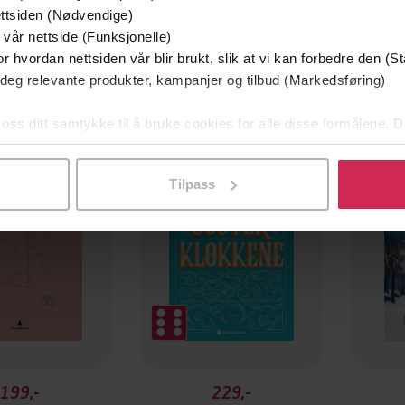
ttsiden (Nødvendige)
 vår nettside (Funksjonelle)
r hvordan nettsiden vår blir brukt, slik at vi kan forbedre den (St
 deg relevante produkter, kampanjer og tilbud (Markedsføring)
 oss ditt samtykke til å bruke cookies for alle disse formålene. D
l ved å klikke på «Tilpass». Du kan når som helst trekke tilbake
Tilpass
199,-
229,-