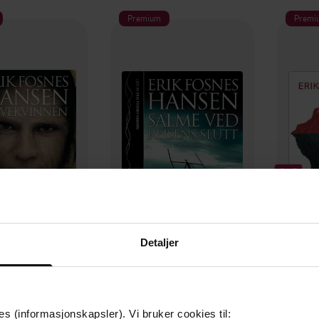
Premium
Premi
399,-
399,-
Detaljer
vekvinnen
Salme ved reisens slutt
osnes Hansen
Erik Fosnes Hansen
Eri
LYDBOK
LYDBOK
es (informasjonskapsler). Vi bruker cookies til: