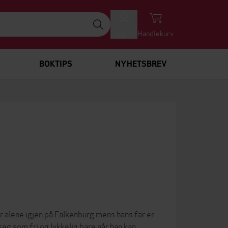
Logg inn
Handlekurv
BOKTIPS
NYHETSBREV
alene igjen på Falkenburg mens hans far er
seg som fri og lykkelig bare når han kan