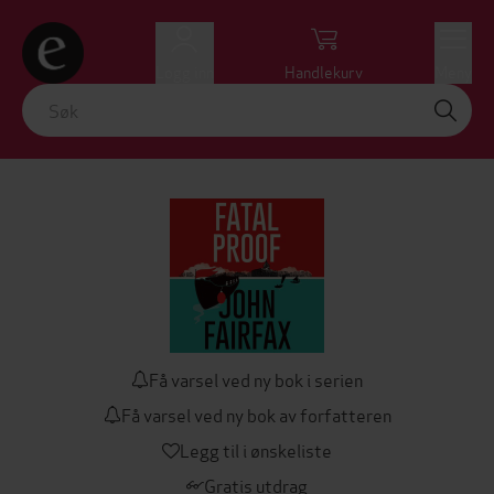
Logg inn
Handlekurv
Meny
Få varsel ved ny bok i serien
Få varsel ved ny bok av forfatteren
Legg til i ønskeliste
Gratis utdrag