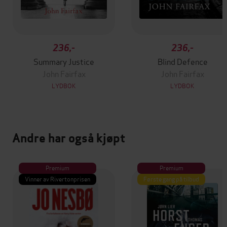
236,-
236,-
Summary Justice
Blind Defence
John Fairfax
John Fairfax
LYDBOK
LYDBOK
Andre har også kjøpt
Premium
Premium
Vinner av Rivertonprisen
Første gang på tilbud