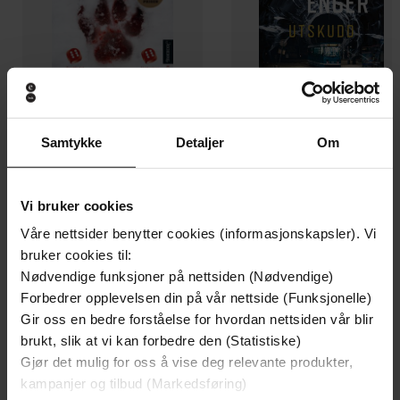
Samtykke
Detaljer
Om
199,-
349,-
Minnesota
Utskudd
Vi bruker cookies
Jo Nesbø
Jørn Lier Horst
EBOK
EBOK
Våre nettsider benytter cookies (informasjonskapsler). Vi
bruker cookies til:
Nødvendige funksjoner på nettsiden (Nødvendige)
Forbedrer opplevelsen din på vår nettside (Funksjonelle)
Gir oss en bedre forståelse for hvordan nettsiden vår blir
John Fairfax
(forfatter),
Daniel Weyman
Forfattere
brukt, slik at vi kan forbedre den (Statistiske)
(innleser)
Gjør det mulig for oss å vise deg relevante produkter,
Little, Brown Book Group
kampanjer og tilbud (Markedsføring)
Forlag