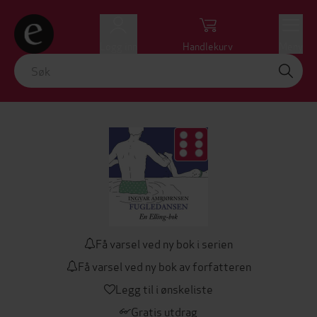
Logg inn
Handlekurv
Meny
Få varsel ved ny bok i serien
Få varsel ved ny bok av forfatteren
Legg til i ønskeliste
Gratis utdrag