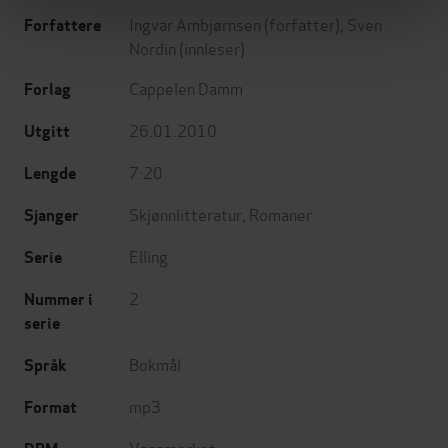
Ingvar Ambjørnsen
(forfatter),
Sven
Forfattere
Nordin
(innleser)
Cappelen Damm
Forlag
26.01.2010
Utgitt
7:20
Lengde
Skjønnlitteratur
,
Romaner
Sjanger
Elling
Serie
2
Nummer i
serie
Bokmål
Språk
mp3
Format
Vannmerket