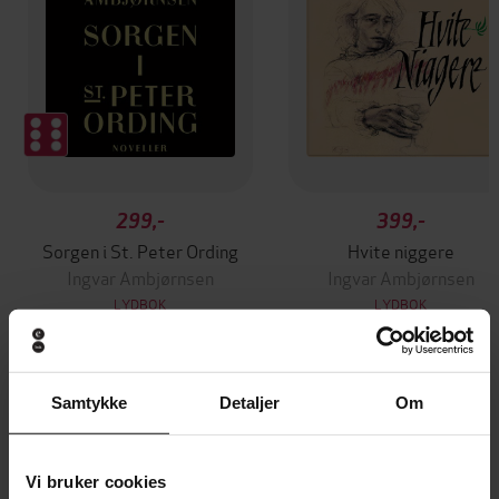
299,-
399,-
Sorgen i St. Peter Ording
Hvite niggere
Ingvar Ambjørnsen
Ingvar Ambjørnsen
LYDBOK
LYDBOK
Samtykke
Detaljer
Om
Andre har også kjøpt
Vi bruker cookies
Premium