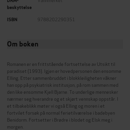
DRM-
beskyttelse
9788202290351
ISBN
Om boken
Romanen er en frittstående fortsettelse av Utsikt til
paradiset (1993). Igjen er hovedpersonen den ensomme
Elling. Etter sammenbruddet i blokkleiligheten våkner
han opp på psykiatrisk institusjon, på rom sammen med
den like ensomme Kjell Bjarne. To underlige mennesker
nærmer seg hverandre og et skjørt vennskap oppstår. I
et tilbakeblikk møter vi også Elling og moren i et
fortvilet forsøk på normal ferietilværelse i badebyen
Benidorm. Fortsetter i Brødre i blodet og Elsk meg i
morgen.