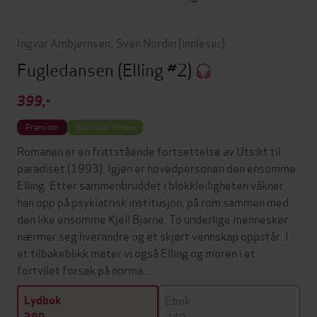
Ingvar Ambjørnsen
,
Sven Nordin
(innleser)
Fugledansen
(Elling #2)
399,-
Premium
Boka bak filmen
Romanen er en frittstående fortsettelse av Utsikt til
paradiset (1993). Igjen er hovedpersonen den ensomme
Elling. Etter sammenbruddet i blokkleiligheten våkner
han opp på psykiatrisk institusjon, på rom sammen med
den like ensomme Kjell Bjarne. To underlige mennesker
nærmer seg hverandre og et skjørt vennskap oppstår. I
et tilbakeblikk møter vi også Elling og moren i et
fortvilet forsøk på norma…
Ebok
Lydbok
249,-