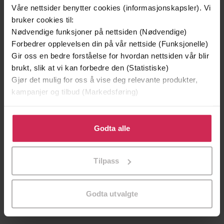
Våre nettsider benytter cookies (informasjonskapsler). Vi
bruker cookies til:
Nødvendige funksjoner på nettsiden (Nødvendige)
Forbedrer opplevelsen din på vår nettside (Funksjonelle)
Gir oss en bedre forståelse for hvordan nettsiden vår blir
brukt, slik at vi kan forbedre den (Statistiske)
Gjør det mulig for oss å vise deg relevante produkter,
kampanjer og tilbud (Markedsføring)
Klikk på «Godta alle» for å gi oss ditt samtykke til å
bruke cookies for alle disse formålene. Du kan også
Godta alle
tilpasse ditt samtykke til spesifikke formål ved å klikke
149,-
199,-
på «Tilpass». Du kan når som helst trekke tilbake eller
Jenta som ble igjen
Tante Ulrikkes vei
Tilpass
endre ditt samtykke.
Jojo Moyes
Zeshan Shakar
EBOK
EBOK
Godta utvalgte