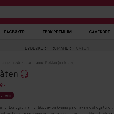
FAGBØKER
EBOK PREMIUM
GAVEKORT
LYDBØKER
ROMANER
GÅTEN
ianne Fredriksson
,
Janne Kokkin
(innleser)
åten
9,-
remium
lemor Lundgren finner liket av en kvinne på en av sine skogsturer.
tisk en tro kopi av henne selv som ung. Etter hvert blir vi bedre 