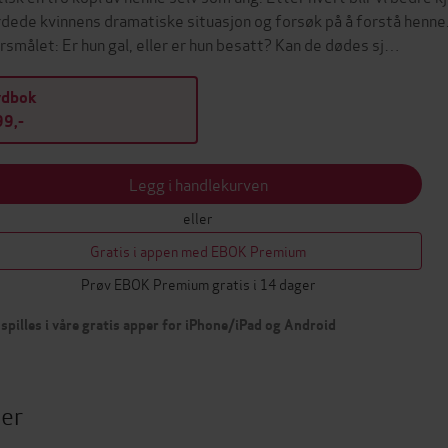
dede kvinnens dramatiske situasjon og forsøk på å forstå henne. Til 
rsmålet: Er hun gal, eller er hun besatt? Kan de dødes sj…
ydbok
9,-
Legg i handlekurven
eller
Gratis i appen med EBOK Premium
Prøv EBOK Premium gratis i 14 dager
spilles i våre gratis apper for iPhone/iPad og Android
ter