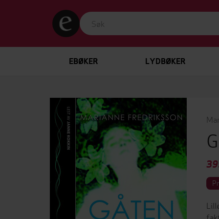
EBØKER
LYDBØKER
Mar
G
39
P
Lil
fak