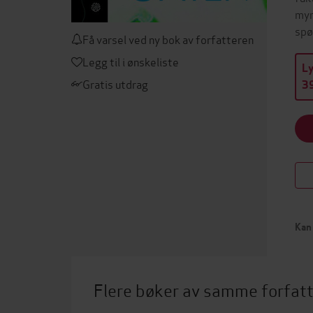
myr
spø
Få varsel ved ny bok av forfatteren
Legg til i ønskeliste
L
Gratis utdrag
39
Kan 
Flere bøker av samme forfat