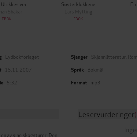
 Ulrikkes vei
Søsterklokkene
En
han Shakar
Lars Mytting
EBOK
EBOK
Lydbokforlaget
Skjønnlitteratur
,
Rom
g
Sjanger
15.11.2007
Bokmål
t
Språk
5:32
mp3
de
Format
Leservurderinger
(
Inge
å en av sine skogsturer. Den