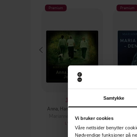
Premium
Premium
Samtykke
399,-
Anna, Hanna og Johanna
Marianne Fredriksson
Mariann
Vi bruker cookies
LYDBOK
Våre nettsider benytter cooki
Nødvendige funksjoner på ne