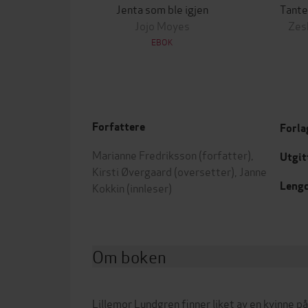
Jenta som ble igjen
Tante
Jojo Moyes
Zes
EBOK
Forfattere
Forla
Marianne Fredriksson
(forfatter),
Utgit
Kirsti Øvergaard
(oversetter),
Janne
Leng
Kokkin
(innleser)
Om boken
Lillemor Lundgren finner liket av en kvinne p