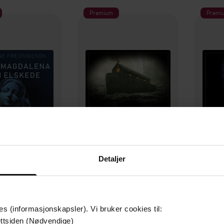
Premium
Premi
Detaljer
379,-
399,-
Maria Magdalena - den elskede
Syndfloden
Den som
e Fredriksson
Marianne Fredriksson
Mari
LYDBOK
LYDBOK
es (informasjonskapsler). Vi bruker cookies til:
ttsiden (Nødvendige)