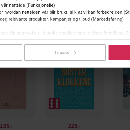
 vår nettside (Funksjonelle)
r hvordan nettsiden vår blir brukt, slik at vi kan forbedre den (St
 deg relevante produkter, kampanjer og tilbud (Markedsføring)
 oss ditt samtykke til å bruke cookies for alle disse formålene. D
l ved å klikke på «Tilpass». Du kan når som helst trekke tilbake
Tilpass
199,-
229,-