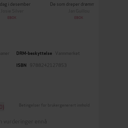
 dag i desember
De som dreper drømmer, sover aldri
Lek
Josie Silver
Jan Guillou
EBOK
EBOK
aner
Vannmerket
DRM-beskyttelse
9788242127853
ISBN
Betingelser for brukergenerert innhold
0)
n vurderinger ennå