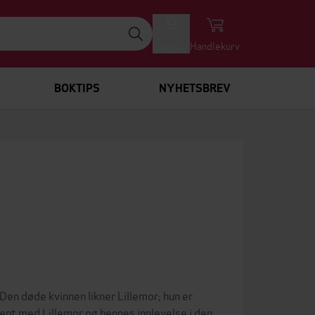
Logg inn
Handlekurv
BOKTIPS
NYHETSBREV
 Den døde kvinnen likner Lillemor; hun er
kjent med Lillemor og hennes innlevelse i den