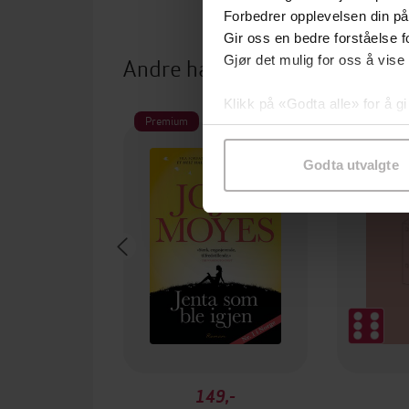
Forbedrer opplevelsen din på
Gir oss en bedre forståelse fo
Andre har også kjøpt
Gjør det mulig for oss å vise
Klikk på «Godta alle» for å gi
Premium
samtykke til spesifikke formå
Godta utvalgte
149,-